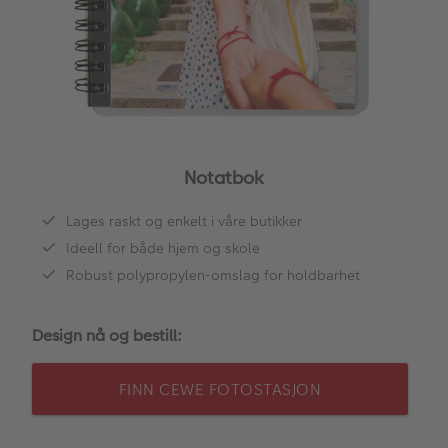
ALBUM
Kampanjer
Merker
Lagersalg
Bildeprodukter
Notatbok
Lages raskt og enkelt i våre butikker
Fotokurs
Ideell for både hjem og skole
Inspirasjon
Robust polypropylen-omslag for holdbarhet
Butikkoversikt
Design nå og bestill:
FINN CEWE FOTOSTASJON