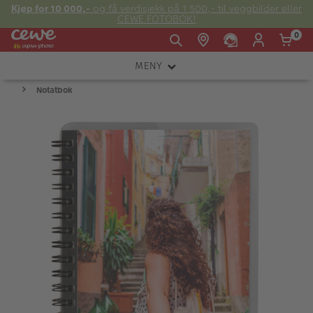
Kjøp for 10 000,-
og få verdisjekk på 1 500,- til veggbilder eller
CEWE FOTOBOK!
0
MENY
14:00
Man -
09:00 -
Notatbok
KAMERA
Søndag:
-
Fre:
20:00
20:00
OBJEKTIV
FOTOTILBEHØR
E-post:
LYS OG STUDIO
kundeservice@japanphoto.no
INSTANTFOTO
ANALOG
KIKKERTER
RAMMER