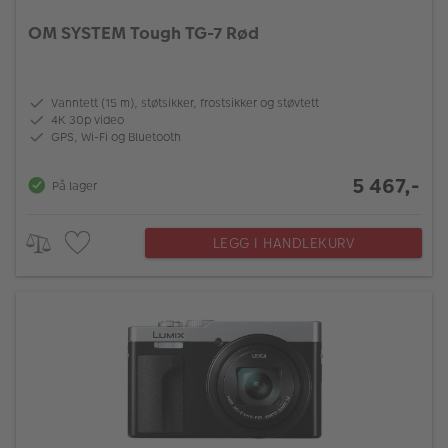
OM SYSTEM Tough TG-7 Rød
Vanntett (15 m), støtsikker, frostsikker og støvtett
4K 30p video
GPS, Wi-Fi og Bluetooth
5 467,-
På lager
LEGG I HANDLEKURV