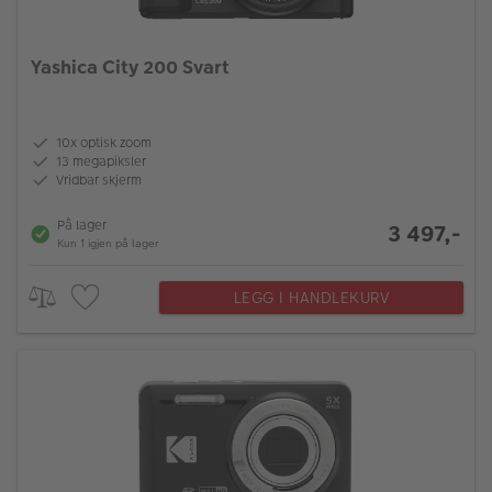
Yashica City 200 Svart
10x optisk zoom
13 megapiksler
Vridbar skjerm
På lager
3 497,-
Kun 1 igjen på lager
LEGG I HANDLEKURV