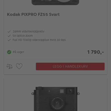
Kodak PIXPRO FZ55 Svart
28mm vidvinkelobjektiv
5x optisk zoom
Full HD 1080p videoopptak med 30 bps
1 790,-
På lager
LEGG I HANDLEKURV