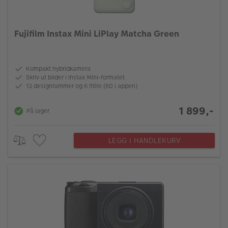
Fujifilm Instax Mini LiPlay Matcha Green
Kompakt hybridkamera
Skriv ut bilder i Instax Mini-formatet
13 designrammer og 6 filtre (60 i appen)
1 899,-
På lager
LEGG I HANDLEKURV