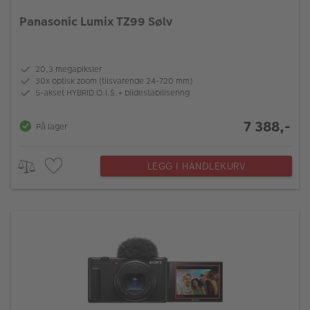
Panasonic Lumix TZ99 Sølv
20,3 megapiksler
30x optisk zoom (tilsvarende 24-720 mm)
5-akset HYBRID O.I.S.+ bildestabilisering
7 388,-
På lager
LEGG I HANDLEKURV