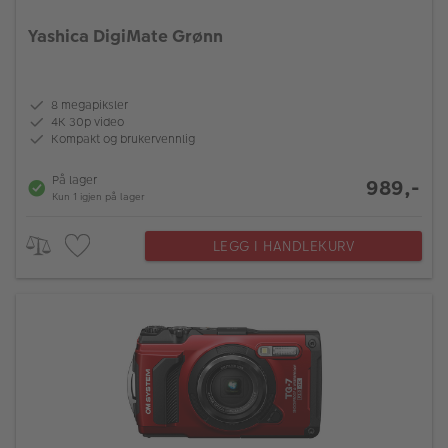
ALBUM
Yashica DigiMate Grønn
Kampanjer
Merker
8 megapiksler
4K 30p video
Lagersalg
Kompakt og brukervennlig
Bildeprodukter
På lager
989,-
Kun 1 igjen på lager
Fotokurs
LEGG I HANDLEKURV
Inspirasjon
Butikkoversikt