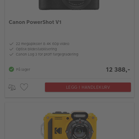
Canon PowerShot V1
22 megapiksler & 4K 60p video
Optisk bildestabilisering
Canon Log 3 for proff fargegradering
12 388,-
På lager
LEGG I HANDLEKURV