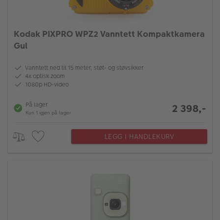
Kodak PIXPRO WPZ2 Vanntett Kompaktkamera
Gul
Vanntett ned til 15 meter, støt- og støvsikker
4x optisk zoom
1080p HD-video
På lager
2 398,-
Kun 1 igjen på lager
LEGG I HANDLEKURV