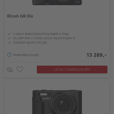
Ricoh GR IIIx
3-akses bildestabilisering (opptil 4 stop)
24,2MP APS-C CMOS sensor og GR Engine 6
Kompakt og lett (262 gr)
13 289,-
Midlertidig utsolgt
LEGG I HANDLEKURV