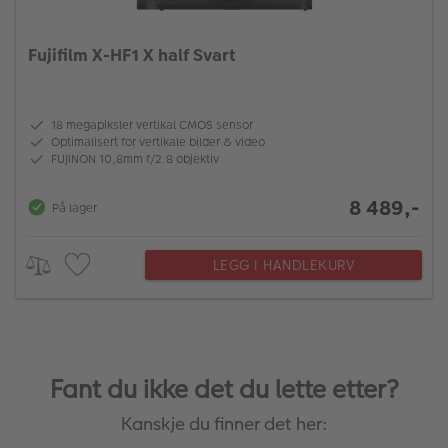
Fujifilm X-HF1 X half Svart
18 megapiksler vertikal CMOS sensor
Optimalisert for vertikale bilder & video
FUJINON 10,8mm f/2.8 objektiv
8 489,-
På lager
LEGG I HANDLEKURV
Fant du ikke det du lette etter?
Kanskje du finner det her: