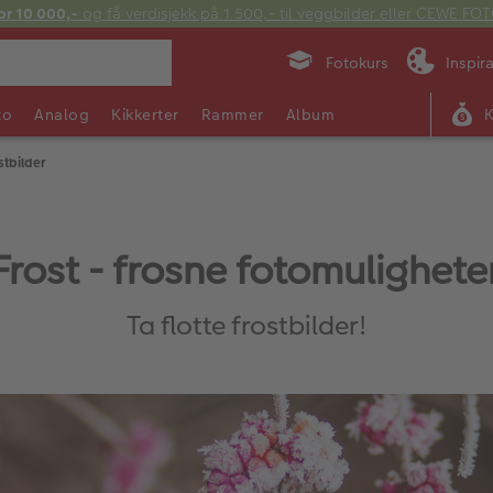
or 10 000,-
og få verdisjekk på 1 500,- til veggbilder eller CEWE F
Fotokurs
Inspir
to
Analog
Kikkerter
Rammer
Album
stbilder
Frost - frosne fotomulighete
Ta flotte frostbilder!