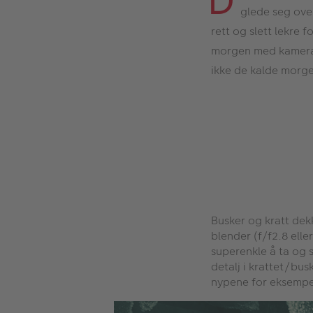
D
glede seg over
rett og slett lekre 
morgen med kameraet.
ikke de kalde morge
Busker og kratt dek
blender (f/f2.8 elle
superenkle å ta og s
detalj i krattet/bus
nypene for eksempe