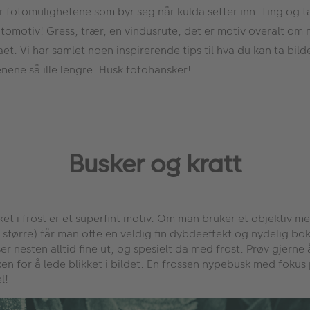
 fotomulighetene som byr seg når kulda setter inn. Ting og ta
fotomotiv! Gress, trær, en vindusrute, det er motiv overalt om 
 Vi har samlet noen inspirerende tips til hva du kan ta bilder
nene så ille lengre. Husk fotohansker!
Busker og kratt
ket i frost er et superfint motiv. Om man bruker et objektiv 
r større) får man ofte en veldig fin dybdeeffekt og nydelig bok
er nesten alltid fine ut, og spesielt da med frost. Prøv gjerne
ken for å lede blikket i bildet. En frossen nypebusk med fokus
l!