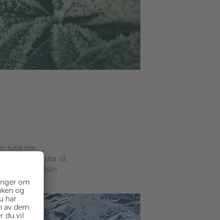
per ruta om
 fra kjøkkenruta så
er glassflater kan