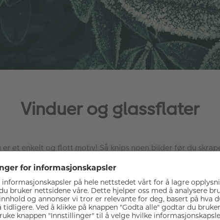
Vinduer og glassflater
 er et enkelt og flott motiv! Så knips noen bilder før du skra
e å utnytte at sola står opp og kanskje skrap bort et lite felt
nnom. Du kan faktisk ta bilder av frost uten å bli kald! Alle typ
 prøv deg frem og vær kreativ.