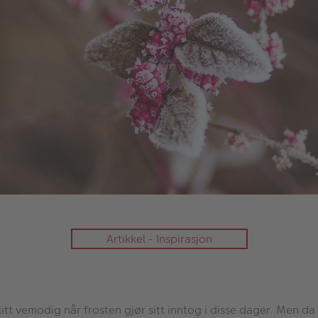
Artikkel - Inspirasjon
i litt vemodig når frosten gjør sitt inntog i disse dager. Men d