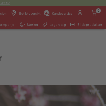
OTOBOK!
0
asjon
Butikkoversikt
Kundeservice
Kampanjer
Merker
Lagersalg
Bildeprodukter
Man -
09:00 -
14:00 -
Søndag:
Fre:
20:00
20:00
r
E-post:
kundeservice@japanphoto.no