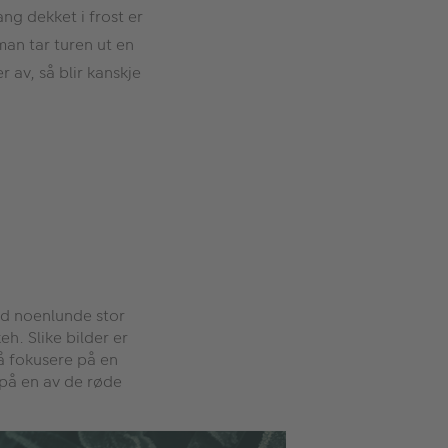
ng dekket i frost er
man tar turen ut en
 av, så blir kanskje
med noenlunde stor
eh. Slike bilder er
 å fokusere på en
 på en av de røde