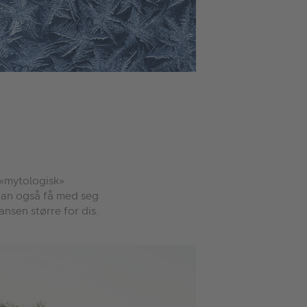
n «mytologisk»
 man også få med seg
ansen større for dis.