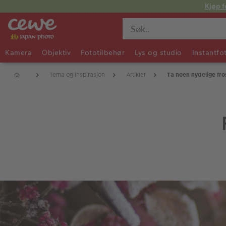
Kjøp f
Kamera
Objektiv
Fototilbehør
Lys og studio
Instantfo
Tema og inspirasjon
Artikler
Ta noen nydelige fro