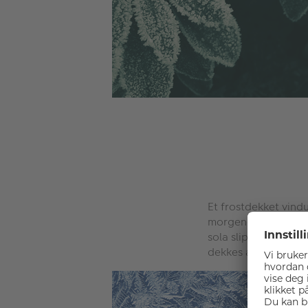
Et frostdekket vindu
morgenen. Prøv gjern
sola slipper litt gje
dekkes av frost, så