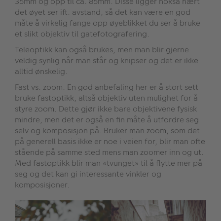
35mm og opp til ca. 85mm. Disse ligger nokså nært
det øyet ser ift. avstand, så det kan være en god
måte å virkelig fange opp øyeblikket du ser å bruke
et slikt objektiv til gatefotografering.
Teleoptikk kan også brukes, men man blir gjerne
veldig synlig når man står og knipser og det er ikke
alltid ønskelig.
Fast vs. zoom. En god anbefaling her er å stort sett
bruke fastoptikk, altså objektiv uten mulighet for å
styre zoom. Dette gjør ikke bare objektivene fysisk
mindre, men det er også en fin måte å utfordre seg
selv og komposisjon på. Bruker man zoom, som det
på generell basis ikke er noe i veien for, blir man ofte
stående på samme sted mens man zoomer inn og ut.
Med fastoptikk blir man «tvunget» til å flytte mer på
seg og det kan gi interessante vinkler og
komposisjoner.