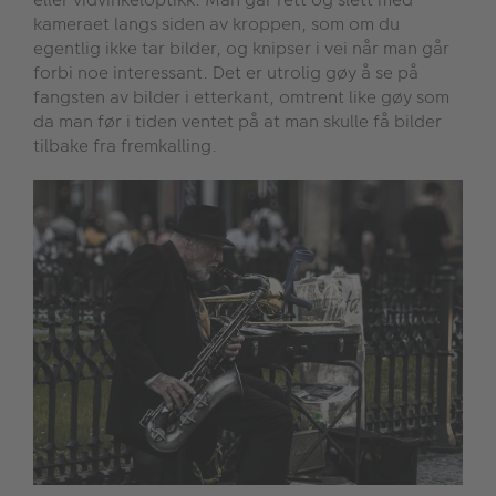
kameraet langs siden av kroppen, som om du
egentlig ikke tar bilder, og knipser i vei når man går
forbi noe interessant. Det er utrolig gøy å se på
fangsten av bilder i etterkant, omtrent like gøy som
da man før i tiden ventet på at man skulle få bilder
tilbake fra fremkalling.