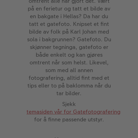
omtrent alle har gjort det. Vært
ALBUM
på en ferietur og tatt et bilde av
en bakgate i Hellas? Da har du
Kampanjer
tatt et gatefoto. Knipset et fint
Merker
bilde av folk på Karl Johan med
sola i bakgrunnen? Gatefoto. Du
Lagersalg
skjønner tegninga, gatefoto er
Bildeprodukter
både enkelt og kan gjøres
omtrent når som helst. Likevel,
som med all annen
Fotokurs
fotografering, alltid fint med et
tips eller to på baklomma når du
Inspirasjon
tar bilder.
Butikkoversikt
Sjekk
temasiden vår for Gatefotografering
for å finne passende utstyr.