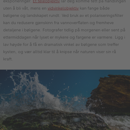
eksponeringer.
Et teleobjektiv
lar deg komme tett på handlingen
uten å bli våt, mens en
vidvinkelobjektiv
kan fange både
bølgene og landskapet rundt. Ved bruk av et polariseringsfilter
kan du redusere gjenskinn fra vannoverflaten og fremheve
detaljene i bølgene. Fotografer tidlig på morgenen eller sent på
ettermiddagen når lyset er mykere og fargene er varmere. Ligg i
lav høyde for å få en dramatisk vinkel av bølgene som treffer
kysten, og vær alltid klar til å knipse når naturen viser sin rå
kraft.