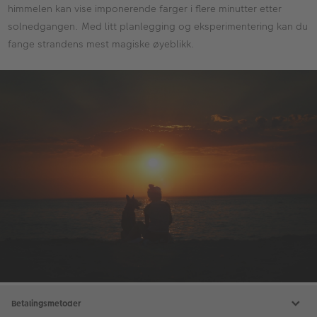
himmelen kan vise imponerende farger i flere minutter etter
solnedgangen. Med litt planlegging og eksperimentering kan du
fange strandens mest magiske øyeblikk.
Betalingsmetoder