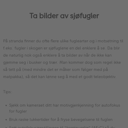
Ta bilder av sjøfugler
På stranda finner du ofte flere ulike fuglearter og i motsetning til
f.eks. fugler i skogen er sjøfuglene en del enklere å se. Da blir
de naturlig nok også enklere å ta bilder av når de ikke kan
gjemme seg i busker og trær. Man kommer dog som regel ikke
så tett på (med mindre det er måker som følger med på
matpakka), så det kan lønne seg å med et godt teleobjektiv.
Tips:
Sjekk om kameraet ditt har motivgjenkjenning for autofokus
for fugler
Bruk raske lukkertider for å fryse bevegelsene til fuglen
Sett autofokusinnstillingen til "kontinuerlig" (AF-C) så du