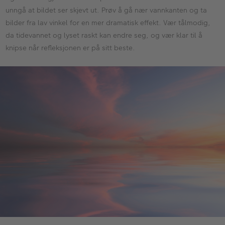
unngå at bildet ser skjevt ut. Prøv å gå nær vannkanten og ta
bilder fra lav vinkel for en mer dramatisk effekt. Vær tålmodig,
da tidevannet og lyset raskt kan endre seg, og vær klar til å
knipse når refleksjonen er på sitt beste.