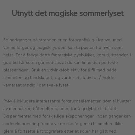
Utnytt det magiske sommerlyset
Solnedganger på stranden er en fotografisk gullgruve, med
varme farger og magisk lys som kan ta pusten fra hvem som
helst. For å fange dette fantastiske øyeblikket, kom til stranden i
god tid før solen går ned slik at du kan finne den perfekte
plasseringen. Bruk en vidvinkelobjektiv for å få med både
himmelen og landskapet, og vurder et stativ for å holde
kameraet stødig i det svake lyset.
Prøv å inkludere interessante forgrunnselementer, som silhuetter
av mennesker, båter eller palmer, for å gi dybde til bildet.
Eksperimenter med forskjellige eksponeringer—noen ganger kan
undereksponering fremheve de rike fargene i himmelen. Ikke
glem å fortsette å fotografere etter at solen har gått ned;