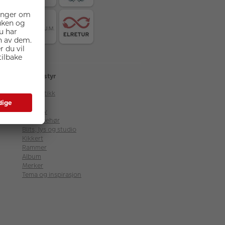
Fotoutstyr
Fotobutikk
Kamera
Objektiv
Fototilbehør
Blits, lys og studio
Kikkert
Rammer
Album
Merker
Tema og inspirasjon