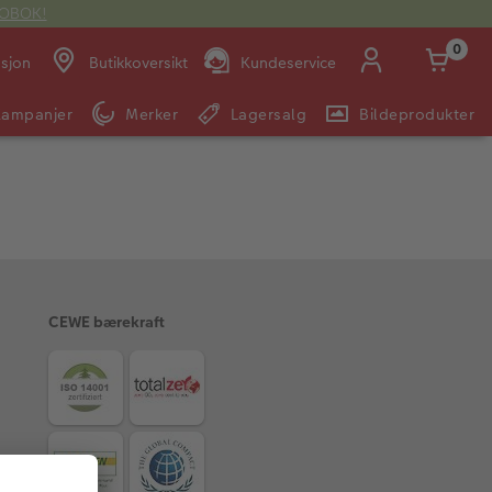
OTOBOK!
0
asjon
Butikkoversikt
Kundeservice
Kampanjer
Merker
Lagersalg
Bildeprodukter
Man -
09:00 -
14:00 -
Søndag:
Fre:
20:00
20:00
E-post:
kundeservice@japanphoto.no
CEWE bærekraft