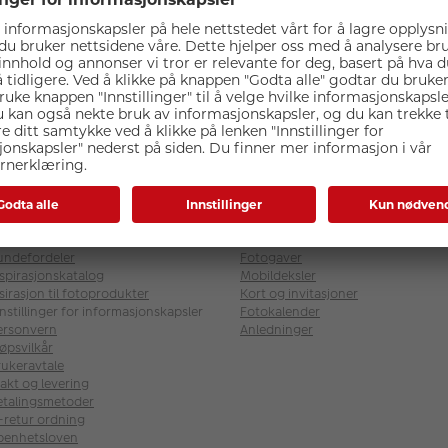
iverse
CEWE bildeprodukter
m CEWE Japan Photo
Bildeprodukter
åre fotobutikker
CEWE FOTOBOK
rriere
Fremkalle bilder
dige stillinger
Veggbilder
undefordeler
Fotogaver
nspirasjonskatalog
Mobildeksler
sirasjon til fotoprodukter
Kort og invitasjoner
nstillinger for informasjonskapsler
Fotokalender
ersonvern
Anledninger
øpsvilkår
rukeravtale
akt og levering
etalingsmetoder
l-retur ordning
penhetsloven