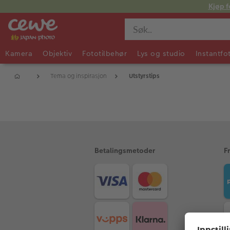
Kjøp f
Kamera
Objektiv
Fototilbehør
Lys og studio
Instantfo
Tema og inspirasjon
Utstyrstips
Product
List
Betalingsmetoder
F