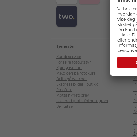
Tjenester
D
Kundeservice
O
Forsikre fotoutstyr
V
Kjøp gavekort
Ka
Meld deg på fotokurs
Le
Delta på webinar
K
Ekspress bilder i butikk
I
Passfoto
In
Motta nyhetsbrev
In
Last ned gratis fotoprogram
P
Digitalisering
Kj
B
Fr
B
E
Å