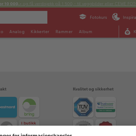
or 10 000,-
og få verdisjekk på 1 500,- til veggbilder eller CEWE F
Fotokurs
Inspir
to
Analog
Kikkerter
Rammer
Album
rakt
Kvalitet og sikkerhet