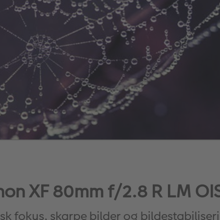
ujinon XF 80mm f/2.8 R LM O
sk fokus, skarpe bilder og bildestabiliser