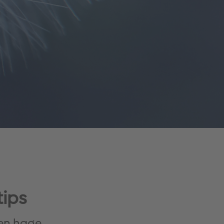
tips
gen hage