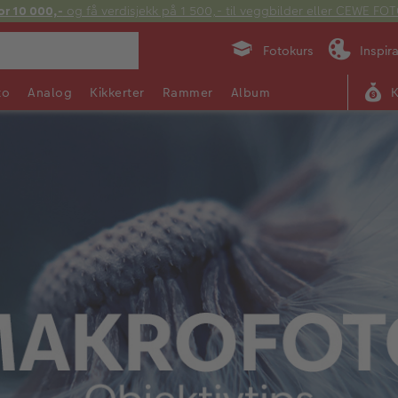
or 10 000,-
og få verdisjekk på 1 500,- til veggbilder eller CEWE F
Fotokurs
Inspir
to
Analog
Kikkerter
Rammer
Album