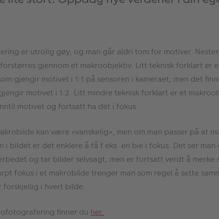
ring er utrolig gøy, og man går aldri tom for motiver. Nesten 
 forstørres gjennom et makroobjektiv. Litt teknisk forklart er 
om gjengir motivet i 1:1 på sensoren i kameraet, men det fin
engir motivet i 1:2. Litt mindre teknisk forklart er et makroo
nntil motivet og fortsatt ha det i fokus.
t makrobilde kan være «vanskelig», men om man passer på at mo
 i bildet er det enklere å få f.eks. en bie i fokus. Det ser ma
rbedet og tar bilder selvsagt, men er fortsatt verdt å merke 
karpt fokus i et makrobilde trenger man som regel å sette samm
 forskjellig i hvert bilde.
krofotografering finner du
her.