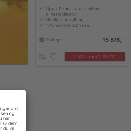
Opptil 5-trinns optisk hybrid
bildestabilisator
Objektivkontrollring
1.4x makroforstørrelse
15 878,-
På lager
LEGG I HANDLEKURV
 VR S