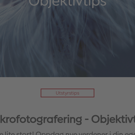
Utstyrstips
rofotografering - Objektiv
e lite stort! Oppdag nye verdener i din e