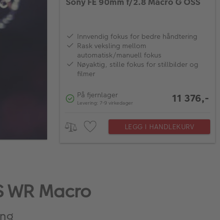
Sony FE 90mm f/2.8 Macro G OSS
Innvendig fokus for bedre håndtering
Rask veksling mellom
automatisk/manuell fokus
Nøyaktig, stille fokus for stillbilder og
filmer
På fjernlager
11 376,-
Levering: 7-9 virkedager
LEGG I HANDLEKURV
IS WR Macro
ing