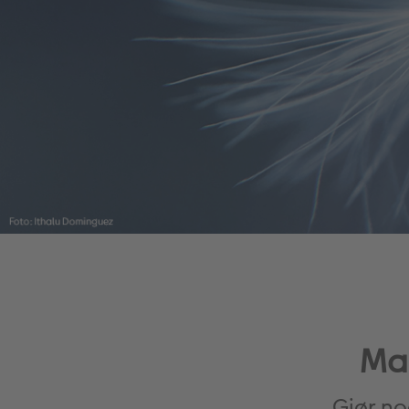
Mak
Gjør no