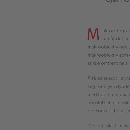
M
akrofotografe
ut når det er
makroobjektiv noe s
makroobjektiv som gj
stikke omtrent helt i
Å få alt skarpt i e
seg for mye i dybden
med hodet i blomste
absolutt alt i knivs
det som er i fokus er
Tips og triks til ma