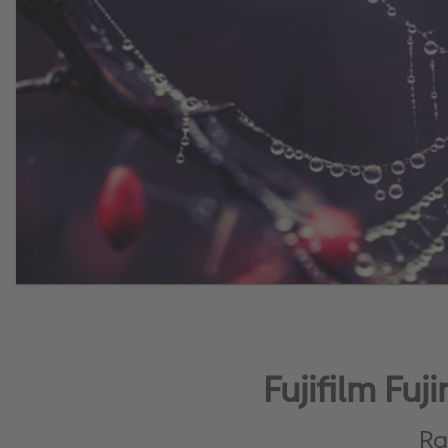
Fujifilm F
Ra