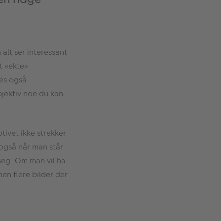
alt ser interessant
et «ekte»
nes også
bjektiv noe du kan
tivet ikke strekker
n også når man står
seg. Om man vil ha
en flere bilder der