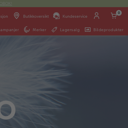
OTOBOK!
0
asjon
Butikkoversikt
Kundeservice
Kampanjer
Merker
Lagersalg
Bildeprodukter
Man -
09:00 -
14:00 -
Søndag:
Fre:
20:00
20:00
E-post:
kundeservice@japanphoto.no