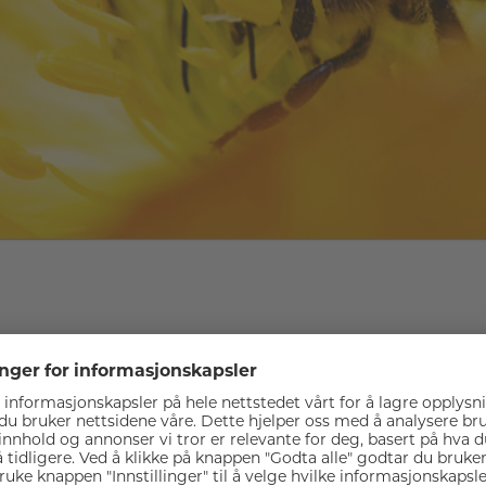
n NIKKOR Z MC 105mm f/2.8
Fantastisk skarphet og herlig bokeh