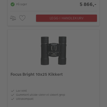
5 866,-
På lager
LEGG I HANDLEKURV
Focus Bright 10x25 Kikkert
Lav vekt
Gummiert utside sikrer et sikkert grep
Ultrakompakt