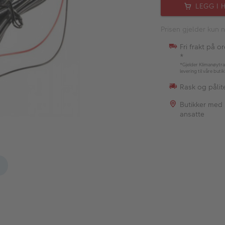
LEGG I 
Prisen gjelder kun n
Fri frakt på o
*
*Gjelder Klimanøytra
levering til våre buti
Rask og pålite
Butikker med
ansatte