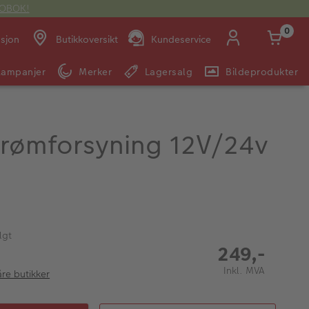
OTOBOK!
0
asjon
Butikkoversikt
Kundeservice
Kampanjer
Merker
Lagersalg
Bildeprodukter
Man -
09:00 -
14:00 -
Søndag:
Fre:
20:00
20:00
rømforsyning 12V/24v
E-post:
kundeservice@japanphoto.no
lgt
249,-
Inkl. MVA
åre butikker