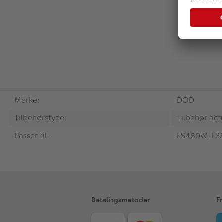
Merke:
DOD
Tilbehørstype:
Tilbehør ac
Passer til:
LS460W, LS
Betalingsmetoder
F