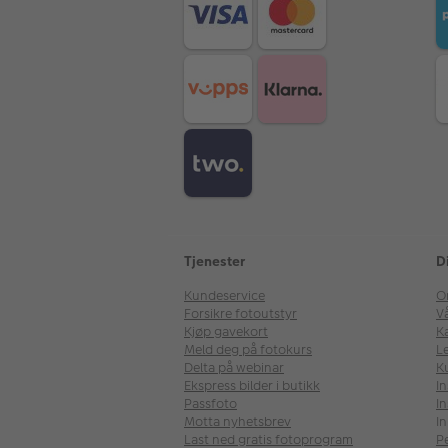
Tjenester
D
Kundeservice
O
Forsikre fotoutstyr
V
Kjøp gavekort
Ka
Meld deg på fotokurs
Le
Delta på webinar
K
Ekspress bilder i butikk
I
Passfoto
In
Motta nyhetsbrev
In
Last ned gratis fotoprogram
P