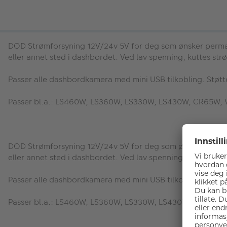
DOD Strømforsyning 12V/24v 5V
for deg som ønsker perman
eller annet sted i dashbordet. Ved lav spenning, kuttes str
Passer alle dashbordkamera med mini USB tilkobling. Støtt
Passer bl.a.: LS460W, LS360W, LS330W, LS430W, CR65W,
DOD Strømforsyning 12V/24v 5V
for deg som ønsker perman
eller annet sted i dashbordet. Ved lav spenning, kuttes str
Passer alle dashbordkamera med mini USB tilkobling. Støtt
Passer bl.a.: LS460W, LS360W, LS330W, LS430W, CR65W,