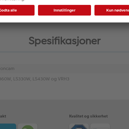
Spesifikasjoner
tioncam
360W, LS330W, LS430W og VRH3
rakt
Kvalitet og sikkerhet