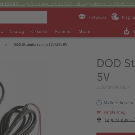
or 10 000,-
og få verdisjekk på 1 500,- til veggbilder eller CEWE F
Fotokurs
Inspir
to
Analog
Kikkerter
Rammer
Album
r
DOD Strømforsyning 12V/24v 5V
DOD St
5V
DOD12V24VTIL5V
Midlertidig utso
Varsle meg
Lagerstatus i v