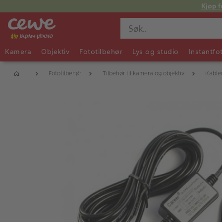
Kjøp f
Kamera
Objektiv
Fototilbehør
Lys og studio
Instantfo
Fototilbehør
Tilbehør til kamera og objektiv
Kable