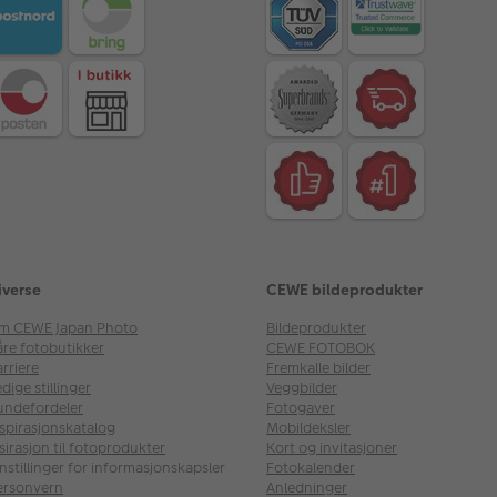
iverse
CEWE bildeprodukter
m CEWE Japan Photo
Bildeprodukter
åre fotobutikker
CEWE FOTOBOK
rriere
Fremkalle bilder
dige stillinger
Veggbilder
undefordeler
Fotogaver
nspirasjonskatalog
Mobildeksler
sirasjon til fotoprodukter
Kort og invitasjoner
nstillinger for informasjonskapsler
Fotokalender
ersonvern
Anledninger