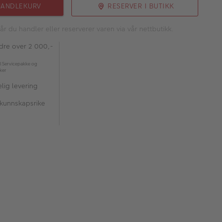
HANDLEKURV
RESERVER I BUTIKK
år du handler eller reserverer varen via vår nettbutikk.
rdre over 2 000,-
l Servicepakke og
kker
lig levering
 kunnskapsrike