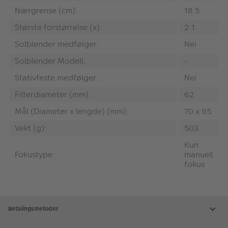
Nærgrense (cm):
18.5
Største forstørrelse (x):
2:1
Solblender medfølger:
Nei
Solblender Modell:
-
Stativfeste medfølger:
Nei
Filterdiameter (mm):
62
Mål (Diameter x lengde) (mm):
70 x 95
Vekt (g):
503
Kun
Fokustype:
manuell
fokus
Betalingsmetoder