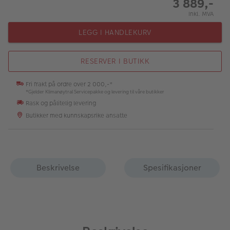
3 889,-
Inkl. MVA
LEGG I HANDLEKURV
RESERVER I BUTIKK
Fri frakt på ordre over 2 000,-*
*Gjelder Klimanøytral Servicepakke og levering til våre butikker
Rask og pålitelig levering
Butikker med kunnskapsrike ansatte
Beskrivelse
Spesifikasjoner