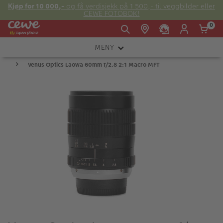
Kjøp for 10 000,-
og få verdisjekk på 1 500,- til veggbilder eller
CEWE FOTOBOK!
0
MENY
Man -
09:00 -
14:00 -
Søndag:
Venus Optics Laowa 60mm f/2.8 2:1 Macro MFT
KAMERA
Fre:
20:00
20:00
OBJEKTIV
FOTOTILBEHØR
E-post:
LYS OG STUDIO
kundeservice@japanphoto.no
INSTANTFOTO
ANALOG
KIKKERTER
RAMMER