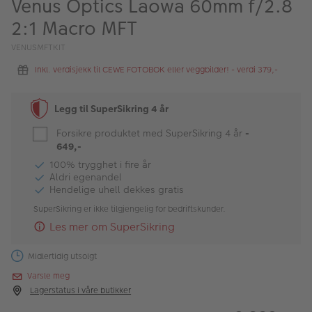
Venus Optics Laowa 60mm f/2.8
ALBUM
2:1 Macro MFT
Kampanjer
VENUSMFTKIT
Merker
Inkl. verdisjekk til CEWE FOTOBOK eller veggbilder! - verdi 379,-
Lagersalg
Legg til SuperSikring 4 år
Bildeprodukter
Forsikre produktet med SuperSikring 4 år
-
649,-
Fotokurs
100% trygghet i fire år
Aldri egenandel
Hendelige uhell dekkes gratis
Inspirasjon
SuperSikring er ikke tilgjengelig for bedriftskunder.
Butikkoversikt
Les mer om SuperSikring
Midlertidig utsolgt
Varsle meg
Lagerstatus i våre butikker