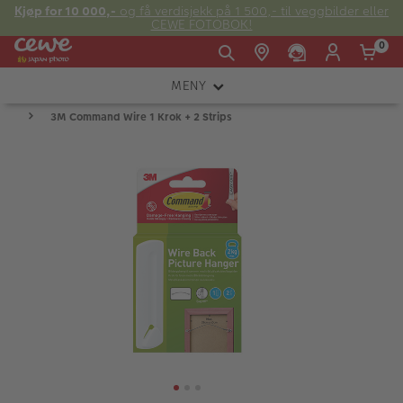
Kjøp for 10 000,-
og få verdisjekk på 1 500,- til veggbilder eller
CEWE FOTOBOK!
0
MENY
Man -
09:00 -
14:00 -
Søndag:
3M Command Wire 1 Krok + 2 Strips
KAMERA
Fre:
20:00
20:00
OBJEKTIV
FOTOTILBEHØR
E-post:
LYS OG STUDIO
kundeservice@japanphoto.no
INSTANTFOTO
ANALOG
KIKKERTER
RAMMER