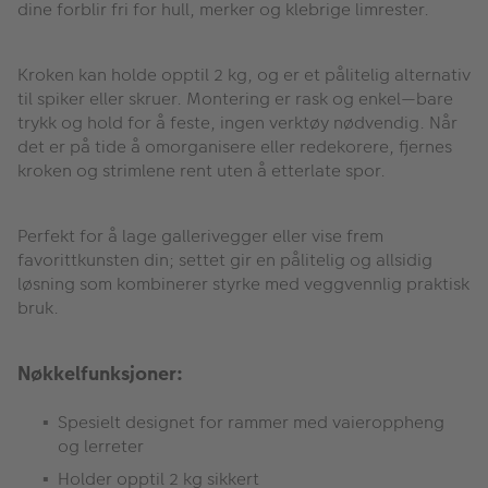
dine forblir fri for hull, merker og klebrige limrester.
Kroken kan holde opptil 2 kg, og er et pålitelig alternativ
til spiker eller skruer. Montering er rask og enkel—bare
trykk og hold for å feste, ingen verktøy nødvendig. Når
det er på tide å omorganisere eller redekorere, fjernes
kroken og strimlene rent uten å etterlate spor.
Perfekt for å lage gallerivegger eller vise frem
favorittkunsten din; settet gir en pålitelig og allsidig
løsning som kombinerer styrke med veggvennlig praktisk
bruk.
Nøkkelfunksjoner:
Spesielt designet for rammer med vaieroppheng
og lerreter
Holder opptil 2 kg sikkert