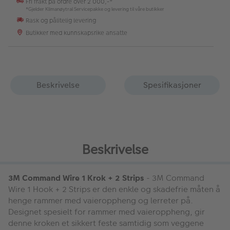
Fri frakt på ordre over 2 000,-*
*Gjelder Klimanøytral Servicepakke og levering til våre butikker
Rask og pålitelig levering
Butikker med kunnskapsrike ansatte
Beskrivelse
Spesifikasjoner
Beskrivelse
3M Command Wire 1 Krok + 2 Strips
- 3M Command
Wire 1 Hook + 2 Strips er den enkle og skadefrie måten å
henge rammer med vaieroppheng og lerreter på.
Designet spesielt for rammer med vaieroppheng, gir
denne kroken et sikkert feste samtidig som veggene