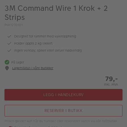
ALBUM
3M Command Wire 1 Krok + 2
Strips
Kampanjer
PIM1270101
Merker
Designet for rammer med vaieroppheng
Lagersalg
Holder opptil 2 kg sikkert
Bildeprodukter
Ingen verktøy, spiker eller skruer nødvendig
På lager
Fotokurs
Lagerstatus i våre butikker
79,-
Inspirasjon
Inkl. MVA
Butikkoversikt
LEGG I HANDLEKURV
RESERVER I BUTIKK
Prisen gjelder kun når du handler eller reserverer varen via vår nettbutikk.