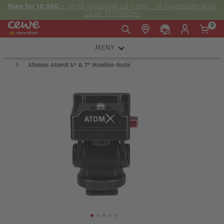
Kjøp for 10 000,-
og få verdisjekk på 1 500,- til veggbilder eller
CEWE FOTOBOK!
0
MENY
Man -
09:00 -
14:00 -
Søndag:
Atomos AtomX 5" & 7" Monitor-feste
KAMERA
Fre:
20:00
20:00
OBJEKTIV
FOTOTILBEHØR
E-post:
LYS OG STUDIO
kundeservice@japanphoto.no
INSTANTFOTO
ANALOG
KIKKERTER
RAMMER