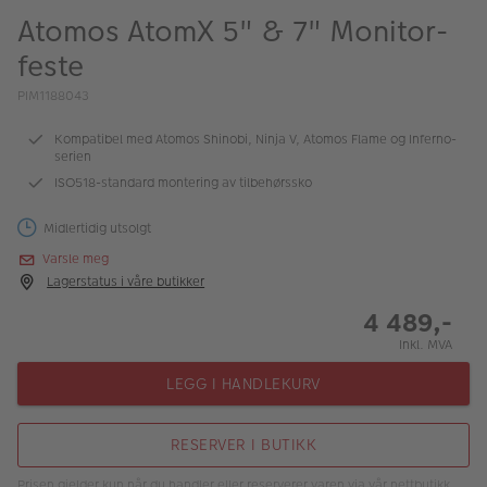
ALBUM
Atomos AtomX 5" & 7" Monitor-
feste
Kampanjer
PIM1188043
Merker
Kompatibel med Atomos Shinobi, Ninja V, Atomos Flame og Inferno-
Lagersalg
serien
ISO518-standard montering av tilbehørssko
Bildeprodukter
Midlertidig utsolgt
Fotokurs
Varsle meg
Lagerstatus i våre butikker
Inspirasjon
4 489,-
Butikkoversikt
Inkl. MVA
LEGG I HANDLEKURV
RESERVER I BUTIKK
Prisen gjelder kun når du handler eller reserverer varen via vår nettbutikk.