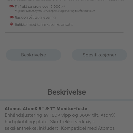
Fri frakt på ordre over 2 000,-*
*Gjelder Klimanøytral Servicepakke og levering til våre butikker
Rask og pålitelig levering
Butikker med kunnskapsrike ansatte
Beskrivelse
Spesifikasjoner
Beskrivelse
Atomos AtomX 5" & 7" Monitor-feste
-
Enhåndsjustering av 180º vipp og 360º tilt. AtomX
hurtigkoblingsplate. Skrutrekkerverktøy +
sekskantnøkkel inkludert. Kompatibel med Atomos