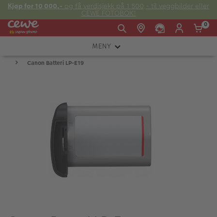
Kjøp for 10 000,-
og få verdisjekk på 1 500,- til veggbilder eller
CEWE FOTOBOK!
0
MENY
Man -
09:00 -
14:00 -
Søndag:
Canon Batteri LP-E19
KAMERA
Fre:
20:00
20:00
OBJEKTIV
FOTOTILBEHØR
E-post:
LYS OG STUDIO
kundeservice@japanphoto.no
INSTANTFOTO
ANALOG
KIKKERTER
RAMMER