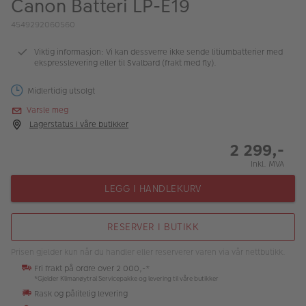
Canon Batteri LP-E19
ALBUM
4549292060560
Kampanjer
Viktig informasjon: Vi kan dessverre ikke sende litiumbatterier med
ekspresslevering eller til Svalbard (frakt med fly).
Merker
Midlertidig utsolgt
Lagersalg
Varsle meg
Bildeprodukter
Lagerstatus i våre butikker
2 299,-
Fotokurs
Inkl. MVA
Inspirasjon
LEGG I HANDLEKURV
Butikkoversikt
RESERVER I BUTIKK
Prisen gjelder kun når du handler eller reserverer varen via vår nettbutikk.
Fri frakt på ordre over 2 000,-*
*Gjelder Klimanøytral Servicepakke og levering til våre butikker
Rask og pålitelig levering