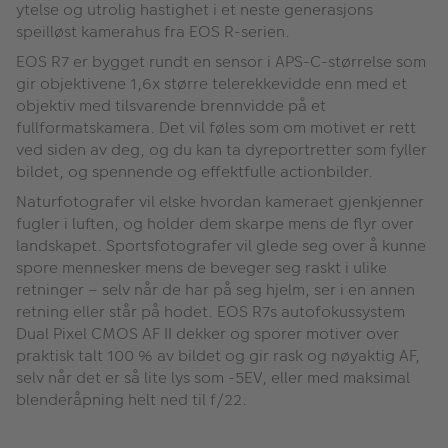
ytelse og utrolig hastighet i et neste generasjons
speilløst kamerahus fra EOS R-serien.
EOS R7 er bygget rundt en sensor i APS-C-størrelse som
gir objektivene 1,6x større telerekkevidde enn med et
objektiv med tilsvarende brennvidde på et
fullformatskamera. Det vil føles som om motivet er rett
ved siden av deg, og du kan ta dyreportretter som fyller
bildet, og spennende og effektfulle actionbilder.
Naturfotografer vil elske hvordan kameraet gjenkjenner
fugler i luften, og holder dem skarpe mens de flyr over
landskapet. Sportsfotografer vil glede seg over å kunne
spore mennesker mens de beveger seg raskt i ulike
retninger – selv når de har på seg hjelm, ser i en annen
retning eller står på hodet. EOS R7s autofokussystem
Dual Pixel CMOS AF II dekker og sporer motiver over
praktisk talt 100 % av bildet og gir rask og nøyaktig AF,
selv når det er så lite lys som -5EV, eller med maksimal
blenderåpning helt ned til f/22.