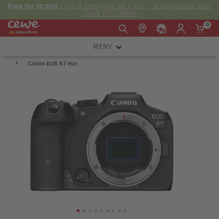
Kjøp for 10 000,-
og få verdisjekk på 1 500,- til veggbilder eller
CEWE FOTOBOK!
0
MENY
Man -
09:00 -
14:00 -
Søndag:
Canon EOS R7 Hus
KAMERA
Fre:
20:00
20:00
OBJEKTIV
FOTOTILBEHØR
E-post:
LYS OG STUDIO
kundeservice@japanphoto.no
INSTANTFOTO
ANALOG
KIKKERTER
RAMMER