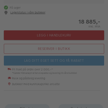
På lager
Lagerstatus i våre butikker
18 885,-
Inkl. MVA
LEGG I HANDLEKURV
RESERVER I BUTIKK
LAG DITT EGET SETT OG FÅ RABATT
Fri frakt på ordre over 2 000,-*
*Gjelder Klimanøytral Servicepakke og levering til våre butikker
Rask og pålitelig levering
Butikker med kunnskapsrike ansatte