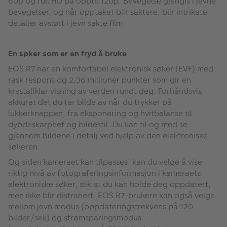
60p og full HD på opptil 120p. Bevegelse gjengis i jevne
bevegelser, og når opptaket blir saktere, blir intrikate
detaljer avslørt i jevn sakte film.
En søker som er en fryd å bruke
EOS R7 har en komfortabel elektronisk søker (EVF) med
rask respons og 2,36 millioner punkter som gir en
krystallklar visning av verden rundt deg. Forhåndsvis
akkurat det du tar bilde av når du trykker på
lukkerknappen, fra eksponering og hvitbalanse til
dybdeskarphet og bildestil. Du kan til og med se
gjennom bildene i detalj ved hjelp av den elektroniske
søkeren.
Og siden kameraet kan tilpasses, kan du velge å vise
riktig nivå av fotograferingsinformasjon i kameraets
elektroniske søker, slik at du kan holde deg oppdatert,
men ikke blir distrahert. EOS R7-brukere kan også velge
mellom jevn modus (oppdateringsfrekvens på 120
bilder/sek) og strømsparingsmodus