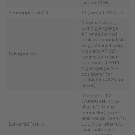
Lineær PCM
Serieopptak (b/s):
15 (mech.), 30 (el.)
Automatisk valg:
651 tilgjengelige
AF-områder ved
bruk av automatisk
valg, Manuelt valg:
1-punkts AF (AF-
Fokuspunkter:
rammestørrelsen
kan endres) 5915
tilgjengelige AF-
posisjoner for
stillbilder (4823 for
filmer)
Mekanisk: 30-
1/8000 sek. (1/2-
eller 1/3-trinns
intervaller), pære
elektronisk: 30-1/16
Lukkertid (sek.):
000 (1/2- eller 1/3-
trinns intervaller