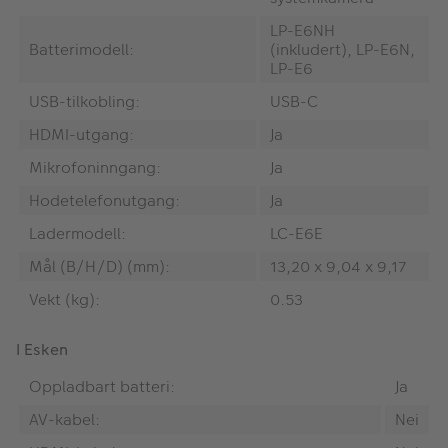
LP-E6NH
Batterimodell:
(inkludert), LP-E6N,
LP-E6
USB-tilkobling:
USB-C
HDMI-utgang:
Ja
Mikrofoninngang:
Ja
Hodetelefonutgang:
Ja
Ladermodell:
LC-E6E
Mål (B/H/D) (mm):
13,20 x 9,04 x 9,17
Vekt (kg):
0.53
I Esken
Oppladbart batteri:
Ja
AV-kabel:
Nei