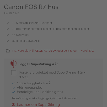
ALBUM
Canon EOS R7 Hus
Kampanjer
PIM1186243
Merker
32,5 megapiksel APS-C sensor
30 bps med elektronisk lukker, 15 bps med mekanisk lukker
Lagersalg
4K 60p video
Dual Pixel CMOS AF II
Bildeprodukter
Inkl. verdisjekk til CEWE FOTOBOK eller veggbilder! - verdi 379,-
Fotokurs
Legg til SuperSikring 4 år
Inspirasjon
Forsikre produktet med SuperSikring 4 år
-
Butikkoversikt
1 599,-
100% trygghet i fire år
Aldri egenandel
Hendelige uhell dekkes gratis
SuperSikring er ikke tilgjengelig for bedriftskunder.
Les mer om SuperSikring