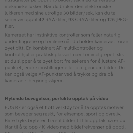
mekaniske lukker. Når du bruker den elektroniske
lukkeren med sine utrolige 30 bilder/sek, kan du ta
serier av opptil 42 RAW-filer, 93 CRAW-filer og 126 JPEG-
filer.
Kameraet har instinktive kontroller som faller naturlig
under fingrene og tomlene når du holder kameraet foran
øyet ditt. En kombinert AF-multikontroller og
kontrollhjul er praktisk plassert nær tommelgrepet, slik
at du slipper å ta øyet bort fra søkeren for å justere AF-
punktet, endre innstillinger eller bla gjennom bilder. Du
kan også velge AF-punkter ved å trykke og dra på
kameraets berøringsskjerm.
Flytende bevegelser, perfekte opptak på video
EOS R7 er også et flott verktøy for å ta opptak motiver
som beveger seg raskt, for eksempel sport og dyreliv.
Bare trykk bryteren fra stillbilder til filmopptak, så er du
klar til å ta opp 4K-video med bildefrekvenser på opptil