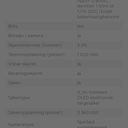
opptil 1/8000,
deretter 1 trinn til
1/16 000) (totalt
lukkerhastighetsomr
Blits:
Nei
Blitssko i kamera:
Ja
Skjermstørrelse (tommer):
2.95
Skjermoppløsning (piksler):
1 620 000
Vribar skjerm:
Ja
Berøringsskjerm:
Ja
Søker:
Ja
0,39-tommers
Søkertype:
OLED elektronisk
fargesøker
Søkeroppløsning (piksler):
2 360 000
Speilløst
Kameratype:
systemkamera