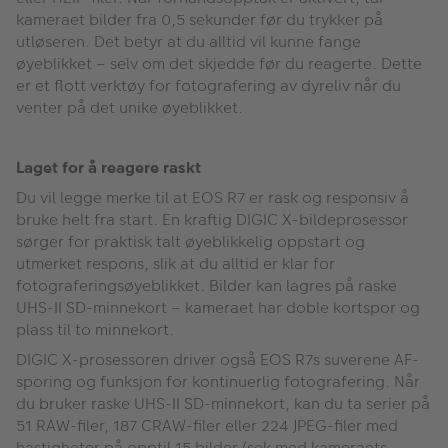
kameraet bilder fra 0,5 sekunder før du trykker på
utløseren. Det betyr at du alltid vil kunne fange
øyeblikket – selv om det skjedde før du reagerte. Dette
er et flott verktøy for fotografering av dyreliv når du
venter på det unike øyeblikket.
Laget for å reagere raskt
Du vil legge merke til at EOS R7 er rask og responsiv å
bruke helt fra start. En kraftig DIGIC X-bildeprosessor
sørger for praktisk talt øyeblikkelig oppstart og
utmerket respons, slik at du alltid er klar for
fotograferingsøyeblikket. Bilder kan lagres på raske
UHS-II SD-minnekort – kameraet har doble kortspor og
plass til to minnekort.
DIGIC X-prosessoren driver også EOS R7s suverene AF-
sporing og funksjon for kontinuerlig fotografering. Når
du bruker raske UHS-II SD-minnekort, kan du ta serier på
51 RAW-filer, 187 CRAW-filer eller 224 JPEG-filer med
hastigheter på opptil 15 bilder/sek med kameraets