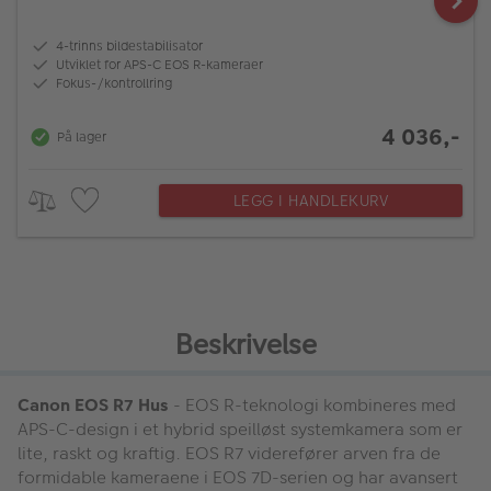
4-trinns bildestabilisator
Utviklet for APS-C EOS R-kameraer
Fokus-/kontrollring
4 036,-
På lager
LEGG I HANDLEKURV
Beskrivelse
Canon EOS R7 Hus
- EOS R-teknologi kombineres med
APS-C-design i et hybrid speilløst systemkamera som er
lite, raskt og kraftig. EOS R7 viderefører arven fra de
formidable kameraene i EOS 7D-serien og har avansert