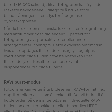
bare 1/16 000 sekund, slik at fotografen kan fryse de
raskeste bevegelsene, i tillegg til å bruke store
blenderåpninger i sterkt lys for å begrense
dybdeskarpheten.
Når du bruker den mekaniske lukkeren, er fotografering
med antiflimmer også tilgjengelig – perfekt for
fotografering av sportsaktiviteter eller andre
arrangementer innendørs. Dette aktiveres automatisk
hvis det oppdages flimrende kunstig lys, og tilpasser
hvert enkelt bilde til den høyeste lysstyrken i det
flimrende lyset. Resultatet er konsekvente
eksponeringer, fra bilde til bilde.
RAW burst-modus
Fotografer kan velge å ta bildeserier i RAW-format med
opptil 30 bilder/sek som én enkelt fil. Det vil bidra til å
holde orden på de mange bildene. Individuelle RAW-
bilder kan deretter pakkes ut eller behandles i JPEG-
eller HEIF-filer. Når forhåndsopptak er aktivert, tar