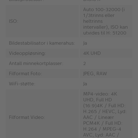
Auto 100-32000 (i
1/3trinns eller
ISO:
heltrinns
intervaller), ISO kan
utvides til H: 51200
Bildestabilisator i kamerahus:
Ja
Videoppløsning:
4K UHD
Antall minnekortplasser:
2
Filformat Foto:
JPEG, RAW
WiFi-støtte:
Ja
MP4-video: 4K
UHD, Full HD
(16:9)4K / Full HD:
H.265 / HEVC, Lyd:
Filformat Video:
AAC / Lineær
PCM4K / Full HD:
H.264 / MPEG-4
AVC, Lyd: AAC /