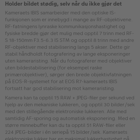
Holder bildet stødig, selv når du ikke gjør det
Kameraets IBIS samarbeider med den optiske IS-
funksjonen som er innebygd i mange av RF-objektivene.
RF-fatningens lynraske kommunikasjonshastighet og
fysiske bredde gjør det mulig med opptil 7 trinn med RF-
S 18-150mm F3.5-6.3 IS STM og opptil 8 trinn med andre
RF-objektiver med stabilisering langs 5 akser. Dette gir
stabil håndholdt fotografering av lange eksponeringer
uten kameraristing. Når du fotograferer med objektiver
uten bildestabilisering (for eksempel raske
primærobjektiver), sørger den brede objektivfatningen
på EOS-R-systemet for at EOS R7-kameraets IBIS
fortsatt har god stabilisering mot kameraristing.
Kamera kan ta opptil 15 RAW + JPEG-filer per sekund ved
hjelp av den mekaniske lukkeren, og opptil 30 bilder/sek
med den stillegående elektroniske lukkeren. Alle med
samtidig AF-sporing og automatisk eksponering. Med en
større minnebuffer kan du ta opptil 51 RAW-filer eller
224 JPEG-bilder i én seriepå 15 bilder/sek. Kameraets
elektroniske lukker har en maksimal lukkerhastighet på