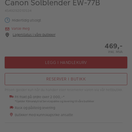
Canon Solblender EW-77B
ALBUM
4549292010534
Kampanjer
Midlertidig utsolgt
Merker
Varsle meg
Lagerstatus i våre butikker
Lagersalg
469,-
Bildeprodukter
Inkl. MVA
LEGG I HANDLEKURV
Fotokurs
RESERVER I BUTIKK
Inspirasjon
Prisen gjelder kun når du handler eller reserverer varen via vår nettbutikk.
Butikkoversikt
Fri frakt på ordre over 2 000,-*
*Gjelder Klimanøytral Servicepakke og levering til våre butikker
Rask og pålitelig levering
Butikker med kunnskapsrike ansatte