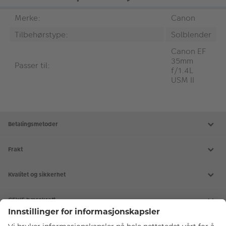
Merke:
Canon
Tilbehørstype:
Solblender
Canon EF
35mm
Passer til:
f/1.4L
USM II
Betalingsmetoder
Frakt
Kvalitet og sikkerhet
CEWE bærekraft
Tjenester