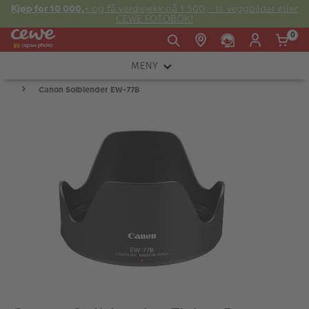
Kjøp for 10 000,-
og få verdisjekk på 1 500,- til veggbilder eller
CEWE FOTOBOK!
0
MENY
Man -
09:00 -
14:00 -
Søndag:
Canon Solblender EW-77B
KAMERA
Fre:
20:00
20:00
OBJEKTIV
FOTOTILBEHØR
E-post:
LYS OG STUDIO
kundeservice@japanphoto.no
INSTANTFOTO
ANALOG
KIKKERTER
RAMMER