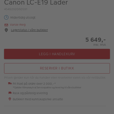
Canon LC-E19 Lader
ALBUM
4549292060591
Kampanjer
Midlertidig utsolgt
Merker
Varsle meg
Lagerstatus i våre butikker
Lagersalg
5 649,-
Bildeprodukter
Inkl. MVA
LEGG I HANDLEKURV
Fotokurs
RESERVER I BUTIKK
Inspirasjon
Prisen gjelder kun når du handler eller reserverer varen via vår nettbutikk.
Butikkoversikt
Fri frakt på ordre over 2 000,-*
*Gjelder Klimanøytral Servicepakke og levering til våre butikker
Rask og pålitelig levering
Butikker med kunnskapsrike ansatte