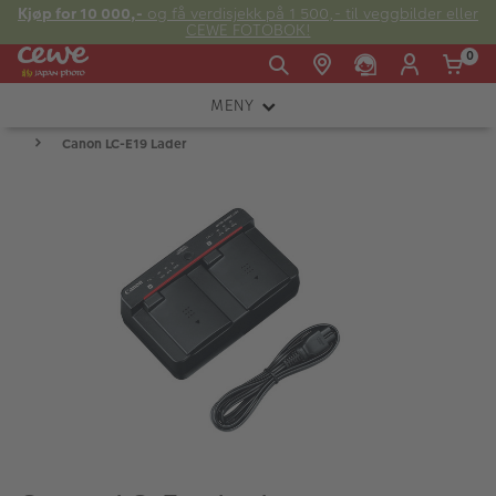
Kjøp for 10 000,-
og få verdisjekk på 1 500,- til veggbilder eller
CEWE FOTOBOK!
0
MENY
Man -
09:00 -
14:00 -
Søndag:
Canon LC-E19 Lader
KAMERA
Fre:
20:00
20:00
OBJEKTIV
FOTOTILBEHØR
E-post:
LYS OG STUDIO
kundeservice@japanphoto.no
INSTANTFOTO
ANALOG
KIKKERTER
RAMMER