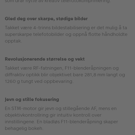
som drar nytte av kreativ telefotokomprimering.
Gled deg over skarpe, stødige bilder
Takket være 4-trinns bildestabilisering er det mulig å ta
superskarpe telefotobilder og oppnå flotte håndholdte
opptak.
Revolusjonerende størrelse og vekt
Takket være RF-fatningen, F11-blenderåpningen og
diffraktiv optikk blir objektivet bare 281,8 mm langt og
1260 g tungt ved oppbevaring.
Jevn og stille fokusering
En STM-motor gir jevn og stillegående AF, mens en
objektivkontrollring gir intuitiv kontroll over
innstillingene. En bladløs F11-blenderåpning skaper
behagelig bokeh.