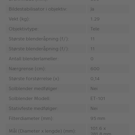
Bildestabilisator i objektiv:
Ja
Vekt (kg):
1.29
Objektivtype:
Tele
Største blenderåpning (f/):
11
Største blenderåpning (f/):
11
Antall blenderlameller:
0
Nærgrense (cm):
600
Største forstørrelse (x):
0,14
Solblender medfølger:
Nei
Solblender Modell:
ET-101
Stativfeste medfølger:
Nei
Filterdiameter (mm):
95 mm
101.6 x
Mål (Diameter x lengde) (mm):
281.8 mm