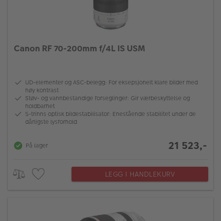
Canon RF 70-200mm f/4L IS USM
UD-elementer og ASC-belegg: For eksepsjonelt klare bilder med
høy kontrast
Støv- og vannbestandige forseglinger: Gir værbeskyttelse og
holdbarhet
5-trinns optisk bildestabilisator: Enestående stabilitet under de
dårligste lysforhold
21 523,-
På lager
LEGG I HANDLEKURV