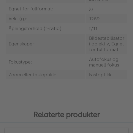
Egnet for fullformat:
Ja
Vekt (g):
1269
Åpningsforhold (f-ratio):
f/11
Bildestabilisator
Egenskaper:
i objektiv, Egnet
for fullformat
Autofokus og
Fokustype:
manuell fokus
Zoom eller fastoptikk:
Fastoptikk
Relaterte produkter