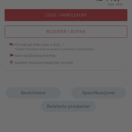
Inkl. MVA
LEGG I HANDLEKURV
RESERVER I BUTIKK
Fri frakt på ordre over 2 000,-*
*Gjelder Klimanøytral Servicepakke og levering til våre butikker
Rask og pålitelig levering
Butikker med kunnskapsrike ansatte
Beskrivelse
Spesifikasjoner
Relaterte produkter