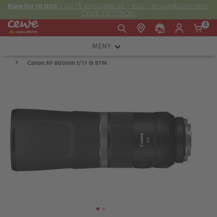
Kjøp for 10 000,-
og få verdisjekk på 1 500,- til veggbilder eller
CEWE FOTOBOK!
0
MENY
Man -
09:00 -
14:00 -
Søndag:
Canon RF 800mm f/11 IS STM
KAMERA
Fre:
20:00
20:00
OBJEKTIV
FOTOTILBEHØR
E-post:
LYS OG STUDIO
kundeservice@japanphoto.no
INSTANTFOTO
ANALOG
KIKKERTER
RAMMER