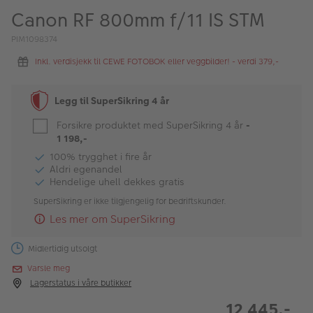
ALBUM
Canon RF 800mm f/11 IS STM
Kampanjer
PIM1098374
Inkl. verdisjekk til CEWE FOTOBOK eller veggbilder! - verdi 379,-
Merker
Lagersalg
Legg til SuperSikring 4 år
Bildeprodukter
Forsikre produktet med SuperSikring 4 år
-
1 198,-
100% trygghet i fire år
Fotokurs
Aldri egenandel
Hendelige uhell dekkes gratis
Inspirasjon
SuperSikring er ikke tilgjengelig for bedriftskunder.
Les mer om SuperSikring
Butikkoversikt
Midlertidig utsolgt
Varsle meg
Lagerstatus i våre butikker
12 445,-