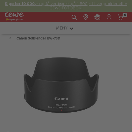
Kjøp for 10 000,-
og få verdisjekk på 1 500,- til veggbilder eller
CEWE FOTOBOK!
0
MENY
Man -
09:00 -
14:00 -
Søndag:
Canon Solblender EW-73D
KAMERA
Fre:
20:00
20:00
OBJEKTIV
FOTOTILBEHØR
E-post:
LYS OG STUDIO
kundeservice@japanphoto.no
INSTANTFOTO
ANALOG
KIKKERTER
RAMMER