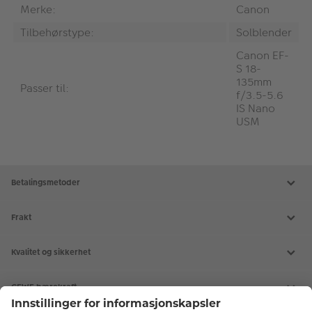
Merke:
Canon
Tilbehørstype:
Solblender
Canon EF-
S 18-
135mm
Passer til:
f/3.5-5.6
IS Nano
USM
Betalingsmetoder
Frakt
Kvalitet og sikkerhet
CEWE bærekraft