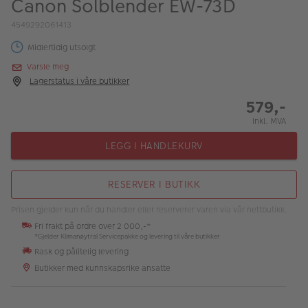
Canon Solblender EW-73D
ALBUM
4549292061413
Kampanjer
Midlertidig utsolgt
Merker
Varsle meg
Lagerstatus i våre butikker
Lagersalg
579,-
Bildeprodukter
Inkl. MVA
LEGG I HANDLEKURV
Fotokurs
RESERVER I BUTIKK
Inspirasjon
Prisen gjelder kun når du handler eller reserverer varen via vår nettbutikk.
Butikkoversikt
Fri frakt på ordre over 2 000,-*
*Gjelder Klimanøytral Servicepakke og levering til våre butikker
Rask og pålitelig levering
Butikker med kunnskapsrike ansatte