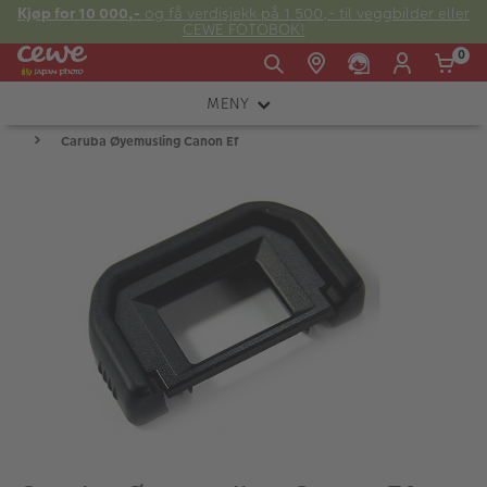
Kjøp for 10 000,-
og få verdisjekk på 1 500,- til veggbilder eller
CEWE FOTOBOK!
0
MENY
Man -
09:00 -
14:00 -
Søndag:
Caruba Øyemusling Canon Ef
KAMERA
Fre:
20:00
20:00
OBJEKTIV
FOTOTILBEHØR
E-post:
LYS OG STUDIO
kundeservice@japanphoto.no
INSTANTFOTO
ANALOG
KIKKERTER
RAMMER