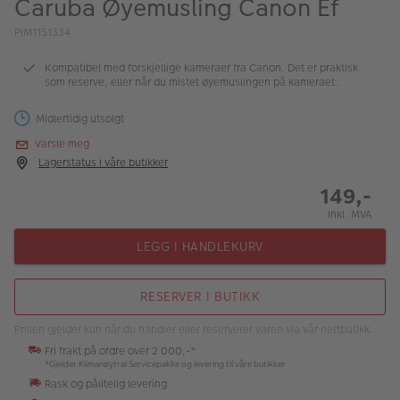
Caruba Øyemusling Canon Ef
ALBUM
PIM1151334
Kampanjer
Kompatibel med forskjellige kameraer fra Canon. Det er praktisk
som reserve, eller når du mistet øyemuslingen på kameraet.
Merker
Midlertidig utsolgt
Lagersalg
Varsle meg
Bildeprodukter
Lagerstatus i våre butikker
149,-
Fotokurs
Inkl. MVA
Inspirasjon
LEGG I HANDLEKURV
Butikkoversikt
RESERVER I BUTIKK
Prisen gjelder kun når du handler eller reserverer varen via vår nettbutikk.
Fri frakt på ordre over 2 000,-*
*Gjelder Klimanøytral Servicepakke og levering til våre butikker
Rask og pålitelig levering