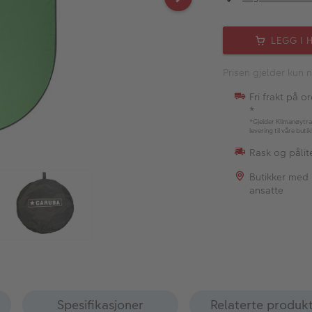
LEGG I 
Prisen gjelder kun n
Fri frakt på o
*
*Gjelder Klimanøytra
levering til våre buti
Rask og pålite
Butikker med
ansatte
Spesifikasjoner
Relaterte produk