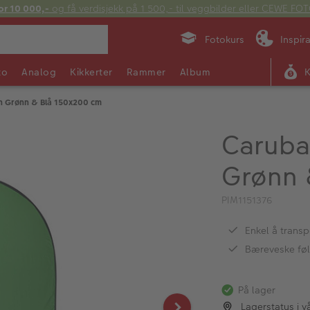
or 10 000,-
og få verdisjekk på 1 500,- til veggbilder eller CEWE F
Fotokurs
Inspir
to
Analog
Kikkerter
Rammer
Album
n Grønn & Blå 150x200 cm
Caruba
Grønn 
PIM1151376
Enkel å transp
Bæreveske fø
På lager
Lagerstatus i v