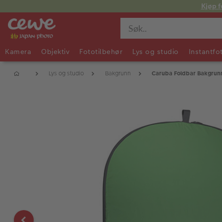
Kjøp f
Kamera
Objektiv
Fototilbehør
Lys og studio
Instantfo
Lys og studio
Bakgrunn
Caruba Foldbar Bakgrun