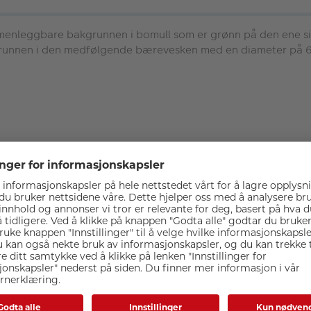
enleggbare bakgrunnen i bomull som er grønn på den ene sid
grunnen i den medfølgende bærevesken med en diameter på 6
Spesifikasjoner