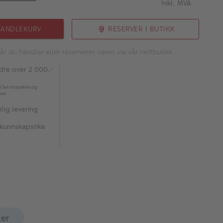
Inkl. MVA
HANDLEKURV
RESERVER I BUTIKK
år du handler eller reserverer varen via vår nettbutikk.
rdre over 2 000,-
l Servicepakke og
kker
lig levering
 kunnskapsrike
ter