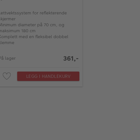
Lettvektssystem for reflekterende
skjermer
Minimum diameter på 70 cm, og
maksimum 180 cm
Komplett med en fleksibel dobbel
klemme
361,-
På lager
LEGG I HANDLEKURV