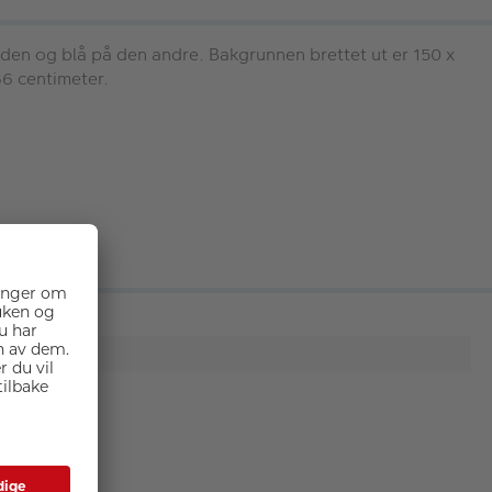
en og blå på den andre. Bakgrunnen brettet ut er 150 x
6 centimeter.