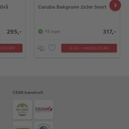
 Grå
Caruba Bakgrunn 2x3m Svart
295,-
317,-
På lager
DLEKURV
LEGG I HANDLEKURV
CEWE bærekraft