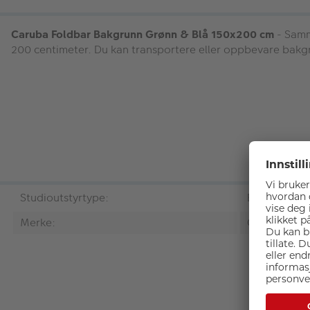
Caruba Foldbar Bakgrunn Grønn & Blå 150x200 cm
- Samm
200 centimeter. Du kan transportere eller oppbevare bak
Studioutstyrtype:
Bakgrunn
Merke:
Caruba