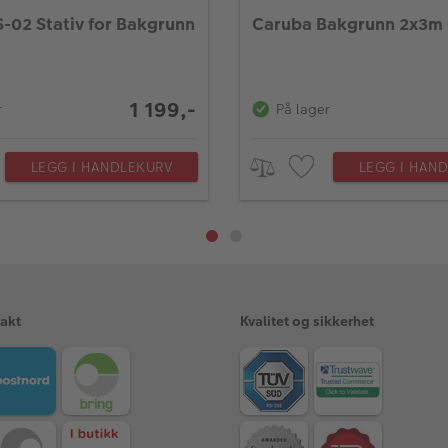
-02 Stativ for Bakgrunn
Caruba Bakgrunn 2x3m
1 199,-
r
På lager
LEGG I HANDLEKURV
LEGG I HAN
rakt
Kvalitet og sikkerhet