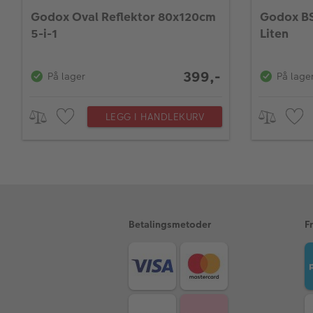
Godox Oval Reflektor 80x120cm
Godox BS
5-i-1
Liten
399,-
På lager
På lage
LEGG I HANDLEKURV
Betalingsmetoder
F