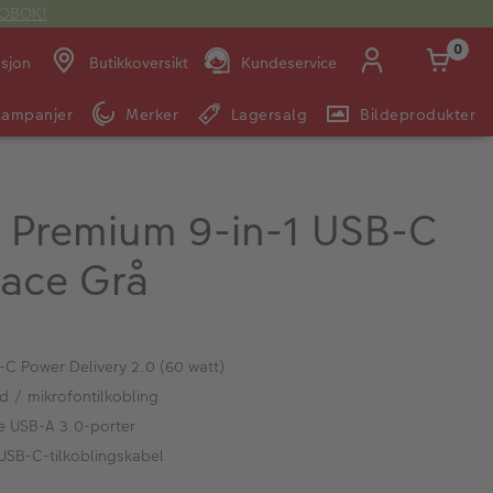
OTOBOK!
0
asjon
Butikkoversikt
Kundeservice
Kampanjer
Merker
Lagersalg
Bildeprodukter
Man -
09:00 -
14:00 -
Søndag:
Fre:
20:00
20:00
 Premium 9-in-1 USB-C
ace Grå
E-post:
kundeservice@japanphoto.no
-C Power Delivery 2.0 (60 watt)
d / mikrofontilkobling
re USB-A 3.0-porter
 USB-C-tilkoblingskabel