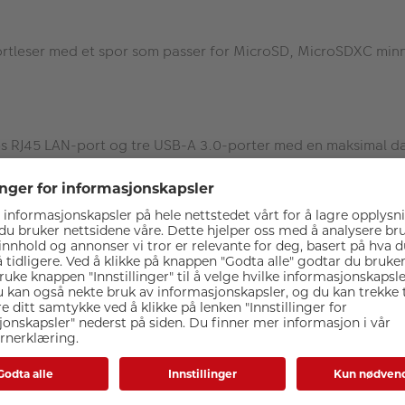
rtleser med et spor som passer for MicroSD, MicroSDXC min
 RJ45 LAN-port og tre USB-A 3.0-porter med en maksimal da
Spesifikasjoner