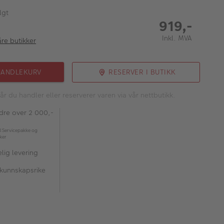
lgt
919,-
Inkl. MVA
åre butikker
HANDLEKURV
RESERVER I BUTIKK
år du handler eller reserverer varen via vår nettbutikk.
rdre over 2 000,-
l Servicepakke og
kker
lig levering
 kunnskapsrike