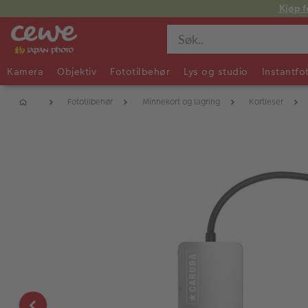
Kjøp f
Kamera
Objektiv
Fototilbehør
Lys og studio
Instantfo
Fototilbehør
Minnekort og lagring
Kortleser