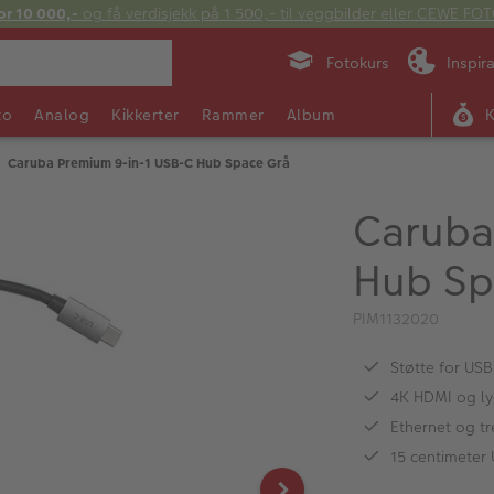
or 10 000,-
og få verdisjekk på 1 500,- til veggbilder eller CEWE F
Fotokurs
Inspir
to
Analog
Kikkerter
Rammer
Album
Caruba Premium 9-in-1 USB-C Hub Space Grå
Caruba
Hub Sp
PIM1132020
Støtte for USB
4K HDMI og ly
Ethernet og t
15 centimeter