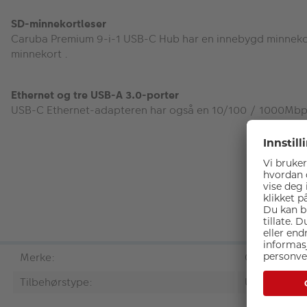
SD-minnekortleser
Caruba Premium 9-i-1 USB-C Hub har en innebygd minneko
minnekort .
Ethernet og tre USB-A 3.0-porter
USB-C Ethernet-adapteren har også en 10/100 / 1000Mbps
Merke:
Caruba
Tilbehørstype:
USB-hub