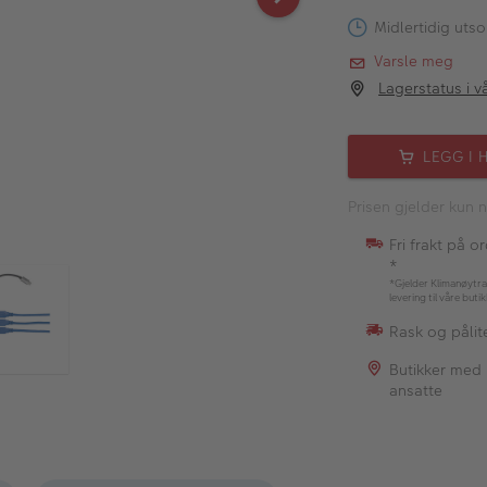
Midlertidig utso
Varsle meg
Lagerstatus i v
LEGG I 
Prisen gjelder kun n
Fri frakt på o
*
*Gjelder Klimanøytra
levering til våre buti
Rask og pålite
Butikker med
ansatte