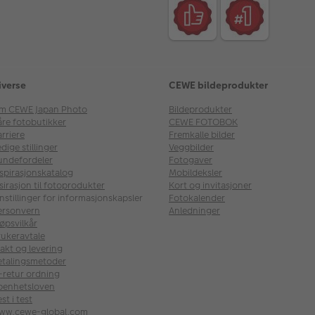
iverse
CEWE bildeprodukter
m CEWE Japan Photo
Bildeprodukter
åre fotobutikker
CEWE FOTOBOK
rriere
Fremkalle bilder
dige stillinger
Veggbilder
undefordeler
Fotogaver
nspirasjonskatalog
Mobildeksler
sirasjon til fotoprodukter
Kort og invitasjoner
nstillinger for informasjonskapsler
Fotokalender
ersonvern
Anledninger
øpsvilkår
rukeravtale
akt og levering
etalingsmetoder
l-retur ordning
penhetsloven
st i test
ww.cewe-global.com