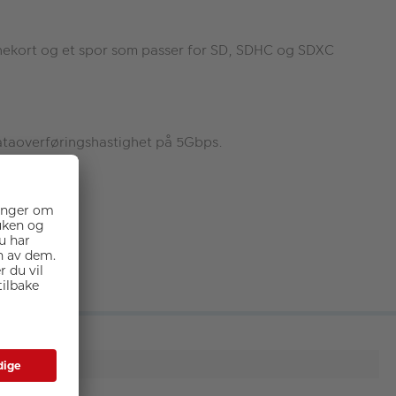
nekort og et spor som passer for SD, SDHC og SDXC
taoverføringshastighet på 5Gbps.