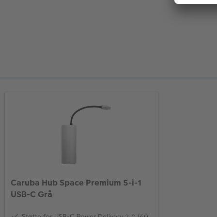
Caruba Hub Space Premium 5-i-1
USB-C Grå
Støtte for USB-C Power Delivery 2.0 (60