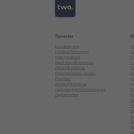
Tjenester
D
Kundeservice
O
Forsikre fotoutstyr
V
Kjøp gavekort
Ka
Meld deg på fotokurs
Le
Delta på webinar
K
Ekspress bilder i butikk
I
Passfoto
In
Motta nyhetsbrev
In
Last ned gratis fotoprogram
P
Digitalisering
Kj
B
Fr
B
E
Å
Be
w