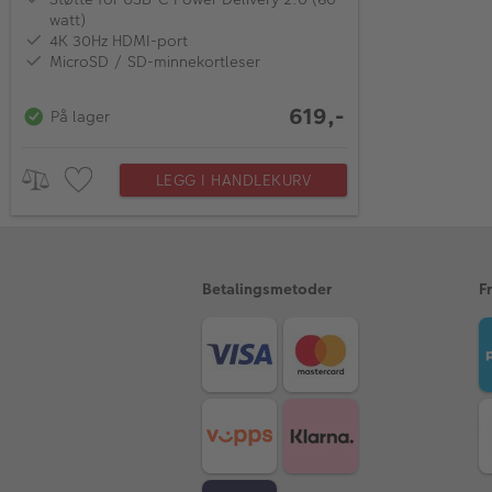
watt)
4K 30Hz HDMI-port
MicroSD / SD-minnekortleser
619,-
På lager
LEGG I HANDLEKURV
Betalingsmetoder
F