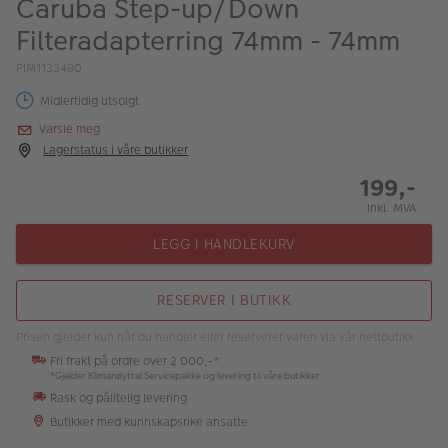
Caruba Step-up/Down
ALBUM
Filteradapterring 74mm - 74mm
Kampanjer
PIM1133480
Merker
Midlertidig utsolgt
Varsle meg
Lagersalg
Lagerstatus i våre butikker
Bildeprodukter
199,-
Inkl. MVA
Fotokurs
LEGG I HANDLEKURV
Inspirasjon
RESERVER I BUTIKK
Butikkoversikt
Prisen gjelder kun når du handler eller reserverer varen via vår nettbutikk.
Fri frakt på ordre over 2 000,-*
*Gjelder Klimanøytral Servicepakke og levering til våre butikker
Rask og pålitelig levering
Butikker med kunnskapsrike ansatte