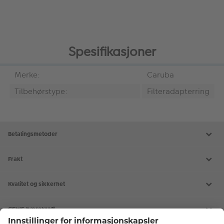
Spesifikasjoner
Merke:
Caruba
Tilbehørstype:
Filteradapterring
Betalingsmetoder
Frakt
Kvalitet og sikkerhet
CEWE bærekraft