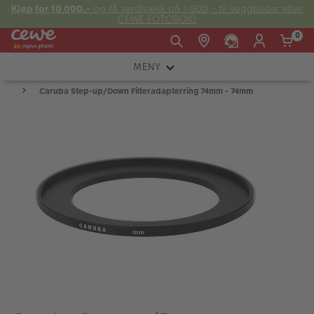
Kjøp for 10 000,-
og få verdisjekk på 1 500,- til veggbilder eller
CEWE FOTOBOK!
0
MENY
Man -
09:00 -
14:00 -
Søndag:
Caruba Step-up/Down Filteradapterring 74mm - 74mm
KAMERA
Fre:
20:00
20:00
OBJEKTIV
FOTOTILBEHØR
E-post:
LYS OG STUDIO
kundeservice@japanphoto.no
INSTANTFOTO
ANALOG
KIKKERTER
RAMMER