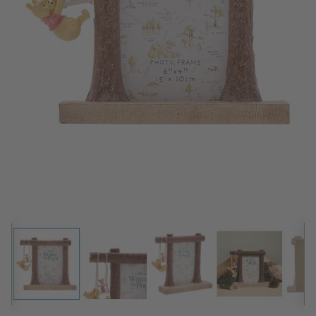
ALBUM
Kampanjer
Merker
Lagersalg
Bildeprodukter
Fotokurs
Inspirasjon
Butikkoversikt