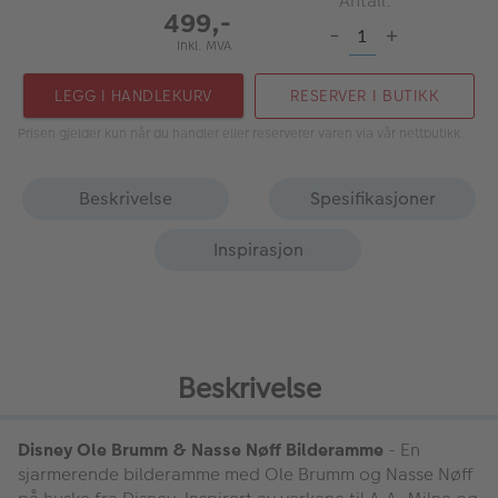
Antall:
499,-
-
+
Inkl. MVA
LEGG I HANDLEKURV
RESERVER I BUTIKK
Prisen gjelder kun når du handler eller reserverer varen via vår nettbutikk.
Beskrivelse
Spesifikasjoner
Inspirasjon
Beskrivelse
Disney Ole Brumm & Nasse Nøff Bilderamme
- En
sjarmerende bilderamme med Ole Brumm og Nasse Nøff