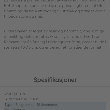
på huske fra Disney. Inspirert av verkene til A.A. Milne og
E.H. Shepard, kommer de kjære personlighetene til Ole
Brumm og Nasse Nøff tydelig til uttrykk og bringer glede
til både store og små.
Bilderammen er laget av resin og håndmalt, noe som gir
et unikt og detaljert uttrykk som lyser opp ethvert rom.
Rammen har én åpning i rektangulær form, passer bilde i
størrelse 10x15 cm, og er beregnet for stående format.
Spesifikasjoner
Vekt (g): 674
Bildestørrelse: 10x15
Type: Babyrammer,Bilderammer
Stil: Naturlig