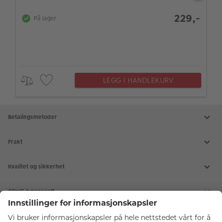
229,-
På lager
LEGG I HANDLEKURV
Betalingsmetoder
Frakt
Kvalitet og sikkerhet
CEWE bærekraft
Tjenester