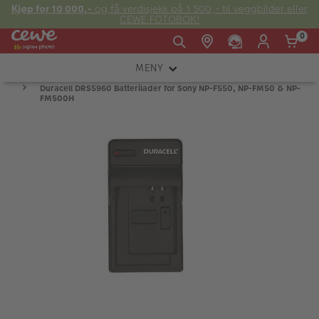
Kjøp for 10 000,-
og få verdisjekk på 1 500,- til veggbilder eller
CEWE FOTOBOK!
0
MENY
Man -
09:00 -
14:00 -
Duracell DRS5960 Batterilader for Sony NP-F550, NP-FM50 & NP-
Søndag:
KAMERA
Fre:
20:00
20:00
FM500H
OBJEKTIV
FOTOTILBEHØR
E-post:
LYS OG STUDIO
kundeservice@japanphoto.no
INSTANTFOTO
ANALOG
KIKKERTER
RAMMER