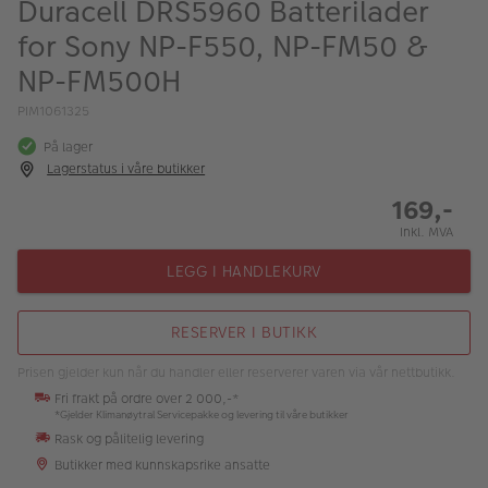
Duracell DRS5960 Batterilader
ALBUM
for Sony NP-F550, NP-FM50 &
Kampanjer
NP-FM500H
Merker
PIM1061325
Lagersalg
På lager
Lagerstatus i våre butikker
Bildeprodukter
169,-
Inkl. MVA
Fotokurs
LEGG I HANDLEKURV
Inspirasjon
RESERVER I BUTIKK
Butikkoversikt
Prisen gjelder kun når du handler eller reserverer varen via vår nettbutikk.
Fri frakt på ordre over 2 000,-*
*Gjelder Klimanøytral Servicepakke og levering til våre butikker
Rask og pålitelig levering
Butikker med kunnskapsrike ansatte