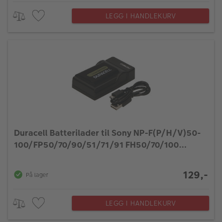
LEGG I HANDLEKURV
Duracell Batterilader til Sony NP-F(P/H/V)50-
100/FP50/70/90/51/71/91 FH50/70/100
FV50/70/100
129,-
På lager
LEGG I HANDLEKURV