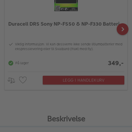
Duracell DR5 Sony NP-F550 & NP-F330 Batteri
Viktig informasjon: Vi kan dessverre ikke sende litiumbatterier med
ekspresslevering eller til Svalbard (frakt med fly).
349,-
På lager
LEGG I HANDLEKURV
Beskrivelse