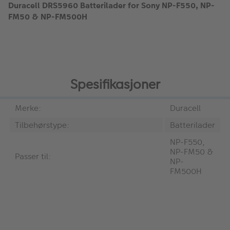
Duracell DRS5960 Batterilader for Sony NP-F550, NP-
FM50 & NP-FM500H
Spesifikasjoner
Merke:
Duracell
Tilbehørstype:
Batterilader
NP-F550,
NP-FM50 &
Passer til:
NP-
FM500H