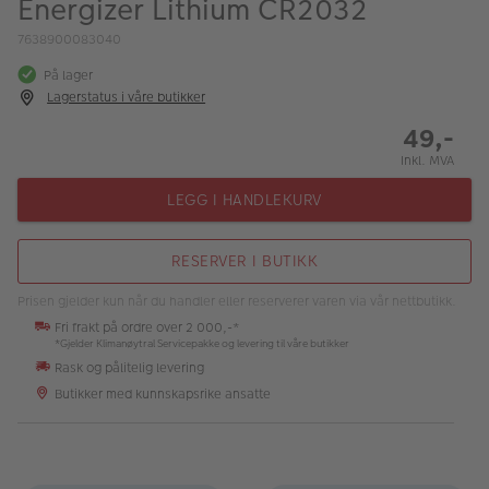
Energizer Lithium CR2032
ALBUM
7638900083040
Kampanjer
På lager
Lagerstatus i våre butikker
Merker
49,-
Lagersalg
Inkl. MVA
Bildeprodukter
LEGG I HANDLEKURV
Fotokurs
RESERVER I BUTIKK
Inspirasjon
Prisen gjelder kun når du handler eller reserverer varen via vår nettbutikk.
Fri frakt på ordre over 2 000,-*
Butikkoversikt
*Gjelder Klimanøytral Servicepakke og levering til våre butikker
Rask og pålitelig levering
Butikker med kunnskapsrike ansatte