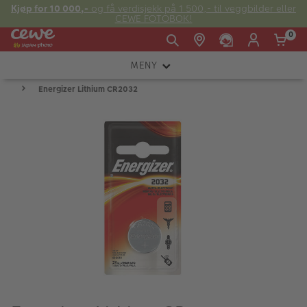
Kjøp for 10 000,-
og få verdisjekk på 1 500,- til veggbilder eller
CEWE FOTOBOK!
0
MENY
Man -
09:00 -
14:00 -
Søndag:
Energizer Lithium CR2032
KAMERA
Fre:
20:00
20:00
OBJEKTIV
FOTOTILBEHØR
E-post:
LYS OG STUDIO
kundeservice@japanphoto.no
INSTANTFOTO
ANALOG
KIKKERTER
RAMMER