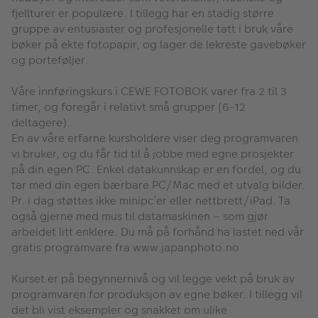
fjellturer er populære. I tillegg har en stadig større
gruppe av entusiaster og profesjonelle tatt i bruk våre
bøker på ekte fotopapir, og lager de lekreste gavebøker
og porteføljer.
Våre innføringskurs i CEWE FOTOBOK varer fra 2 til 3
timer, og foregår i relativt små grupper (6-12
deltagere).
En av våre erfarne kursholdere viser deg programvaren
vi bruker, og du får tid til å jobbe med egne prosjekter
på din egen PC. Enkel datakunnskap er en fordel, og du
tar med din egen bærbare PC/Mac med et utvalg bilder.
Pr. i dag støttes ikke minipc’er eller nettbrett/iPad. Ta
også gjerne med mus til datamaskinen – som gjør
arbeidet litt enklere. Du må på forhånd ha lastet ned vår
gratis programvare fra www.japanphoto.no
Kurset er på begynnernivå og vil legge vekt på bruk av
programvaren for produksjon av egne bøker. I tillegg vil
det bli vist eksempler og snakket om ulike