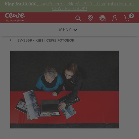
Kjøp for 10 000,-
og få verdisjekk på 1 500,- til veggbilder eller
CEWE FOTOBOK!
0
MENY
Man -
09:00 -
14:00 -
Søndag:
EV-3559 - Kurs i CEWE FOTOBOK
KAMERA
Fre:
20:00
20:00
OBJEKTIV
FOTOTILBEHØR
E-post:
LYS OG STUDIO
kundeservice@japanphoto.no
INSTANTFOTO
ANALOG
KIKKERTER
RAMMER