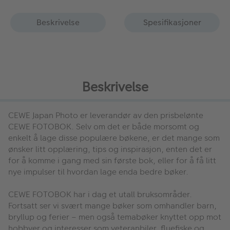
Beskrivelse
Spesifikasjoner
Beskrivelse
CEWE Japan Photo er leverandør av den prisbelønte
CEWE FOTOBOK. Selv om det er både morsomt og
enkelt å lage disse populære bøkene, er det mange som
ønsker litt opplæring, tips og inspirasjon, enten det er
for å komme i gang med sin første bok, eller for å få litt
nye impulser til hvordan lage enda bedre bøker.
CEWE FOTOBOK har i dag et utall bruksområder.
Fortsatt ser vi svært mange bøker som omhandler barn,
bryllup og ferier – men også temabøker knyttet opp mot
hobbyer og interesser som veteranbiler, fluefiske og