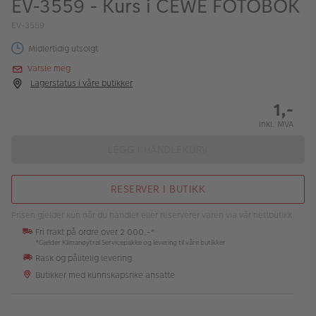
EV-3559 - Kurs i CEWE FOTOBOK
ALBUM
EV-3559
Kampanjer
Midlertidig utsolgt
Merker
Varsle meg
Lagerstatus i våre butikker
Lagersalg
1,-
Bildeprodukter
Inkl. MVA
LEGG I HANDLEKURV
Fotokurs
RESERVER I BUTIKK
Inspirasjon
Prisen gjelder kun når du handler eller reserverer varen via vår nettbutikk.
Butikkoversikt
Fri frakt på ordre over 2 000,-*
*Gjelder Klimanøytral Servicepakke og levering til våre butikker
Rask og pålitelig levering
Butikker med kunnskapsrike ansatte