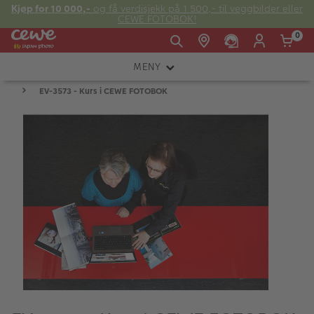
Kjøp for 10 000,-
og få verdisjekk på 1 500,- til veggbilder eller
CEWE FOTOBOK!
0
MENY
Man -
09:00 -
14:00 -
Søndag:
EV-3573 - Kurs i CEWE FOTOBOK
KAMERA
Fre:
20:00
20:00
OBJEKTIV
FOTOTILBEHØR
E-post:
LYS OG STUDIO
kundeservice@japanphoto.no
INSTANTFOTO
ANALOG
KIKKERTER
RAMMER