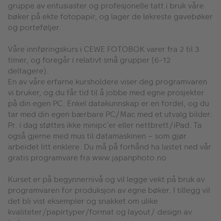
gruppe av entusiaster og profesjonelle tatt i bruk våre
bøker på ekte fotopapir, og lager de lekreste gavebøker
og porteføljer.
Våre innføringskurs i CEWE FOTOBOK varer fra 2 til 3
timer, og foregår i relativt små grupper (6-12
deltagere).
En av våre erfarne kursholdere viser deg programvaren
vi bruker, og du får tid til å jobbe med egne prosjekter
på din egen PC. Enkel datakunnskap er en fordel, og du
tar med din egen bærbare PC/Mac med et utvalg bilder.
Pr. i dag støttes ikke minipc’er eller nettbrett/iPad. Ta
også gjerne med mus til datamaskinen – som gjør
arbeidet litt enklere. Du må på forhånd ha lastet ned vår
gratis programvare fra www.japanphoto.no
Kurset er på begynnernivå og vil legge vekt på bruk av
programvaren for produksjon av egne bøker. I tillegg vil
det bli vist eksempler og snakket om ulike
kvaliteter/papirtyper/format og layout/ design av