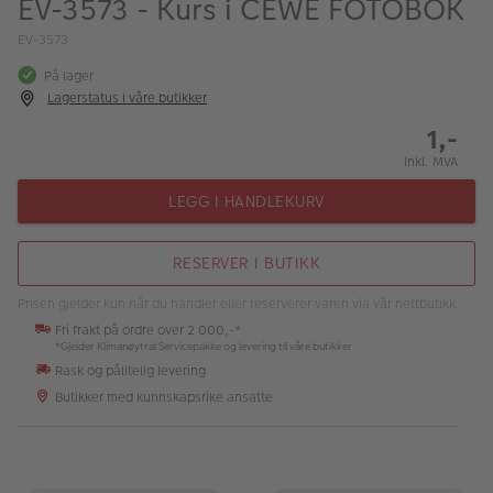
EV-3573 - Kurs i CEWE FOTOBOK
ALBUM
EV-3573
Kampanjer
På lager
Lagerstatus i våre butikker
Merker
1,-
Lagersalg
Inkl. MVA
Bildeprodukter
LEGG I HANDLEKURV
Fotokurs
RESERVER I BUTIKK
Inspirasjon
Prisen gjelder kun når du handler eller reserverer varen via vår nettbutikk.
Fri frakt på ordre over 2 000,-*
Butikkoversikt
*Gjelder Klimanøytral Servicepakke og levering til våre butikker
Rask og pålitelig levering
Butikker med kunnskapsrike ansatte