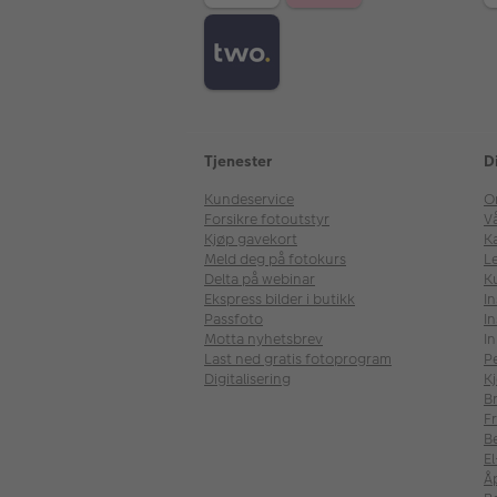
Tjenester
D
Kundeservice
O
Forsikre fotoutstyr
V
Kjøp gavekort
Ka
Meld deg på fotokurs
Le
Delta på webinar
K
Ekspress bilder i butikk
I
Passfoto
In
Motta nyhetsbrev
In
Last ned gratis fotoprogram
P
Digitalisering
Kj
B
Fr
B
E
Å