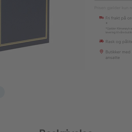
Prisen gjelder kun n
Fri frakt på o
*
*Gjelder Klimanøytra
levering til våre buti
Rask og pålite
Butikker med
ansatte