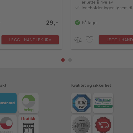
er lette å rive av
Inneholder ingen løsemidl
29,-
r
På lager
LEGG I HANDLEKURV
LEGG I HAN
rakt
Kvalitet og sikkerhet