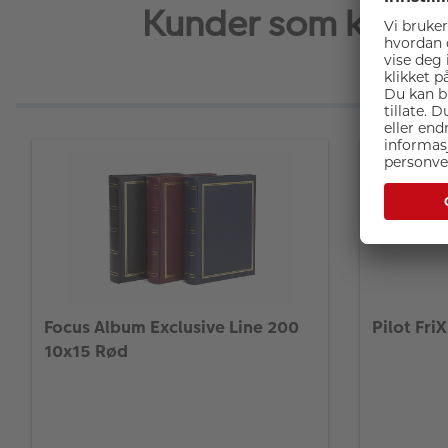
Kunder som kjøpte
Focus Album Exclusive Line 200
Pilot Fri
10x15 Rød