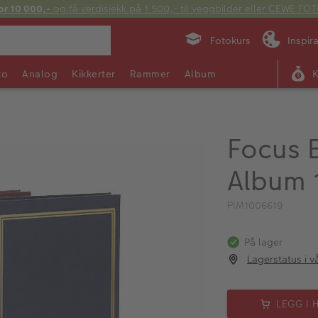
or 10 000,-
og få verdisjekk på 1 500,- til veggbilder eller CEWE F
Fotokurs
Inspir
to
Analog
Kikkerter
Rammer
Album
Focus E
Album 
PIM1006619
På lager
Lagerstatus i v
LEGG I 