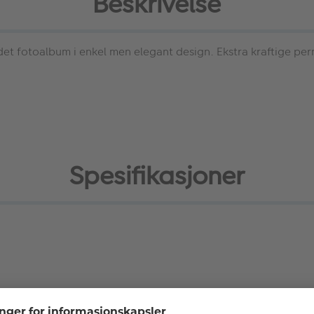
Beskrivelse
t fotoalbum i enkel men elegant design. Ekstra kraftige perm
Spesifikasjoner