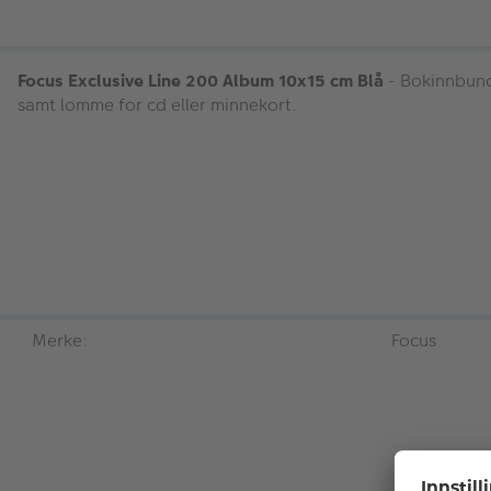
Focus Exclusive Line 200 Album 10x15 cm Blå
- Bokinnbunde
samt lomme for cd eller minnekort.
Merke:
Focus