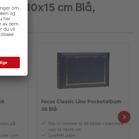
lbum 10x15 cm Blå,
tk
Focus Classic Line Pocketalbum
36 Blå
rukes på
Slip-in lommer til 36 bilder i størrelse
opp til 10x15 cm
ruter som
Syrefritt papir