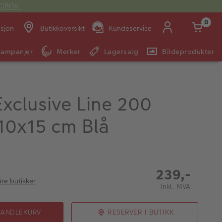
OTOBOK!
0
asjon
Butikkoversikt
Kundeservice
Kampanjer
Merker
Lagersalg
Bildeprodukter
Man -
09:00 -
14:00 -
Søndag:
Fre:
20:00
20:00
xclusive Line 200
10x15 cm Blå
E-post:
kundeservice@japanphoto.no
239,-
åre butikker
Inkl. MVA
HANDLEKURV
RESERVER I BUTIKK