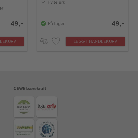
Hvite ark
er
49,-
49,-
På lager
DLEKURV
LEGG I HANDLEKURV
CEWE bærekraft