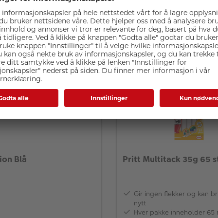
 Focus Exclusive Line 200 A
kjøpte også:
Xion Blå
Pritt Multitack 35g 65 s
Gir ingen flekker og kan b
nytt
Hver pakke inneholder 65 