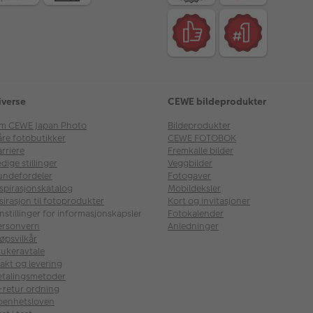
iverse
CEWE bildeprodukter
m CEWE Japan Photo
Bildeprodukter
åre fotobutikker
CEWE FOTOBOK
rriere
Fremkalle bilder
dige stillinger
Veggbilder
undefordeler
Fotogaver
nspirasjonskatalog
Mobildeksler
sirasjon til fotoprodukter
Kort og invitasjoner
nstillinger for informasjonskapsler
Fotokalender
ersonvern
Anledninger
øpsvilkår
rukeravtale
akt og levering
etalingsmetoder
l-retur ordning
penhetsloven