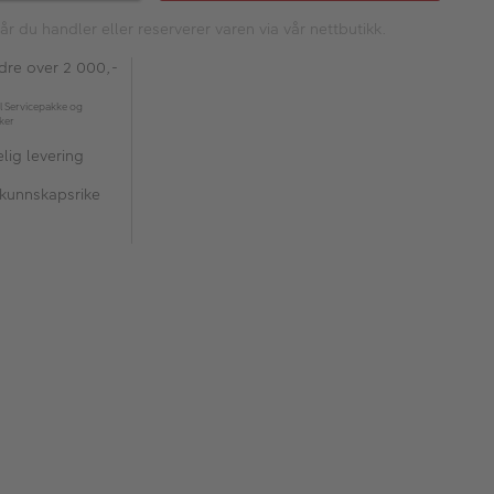
år du handler eller reserverer varen via vår nettbutikk.
rdre over 2 000,-
l Servicepakke og
kker
lig levering
 kunnskapsrike