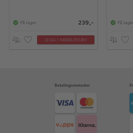
239,-
På lager
På lage
LEGG I HANDLEKURV
Betalingsmetoder
F