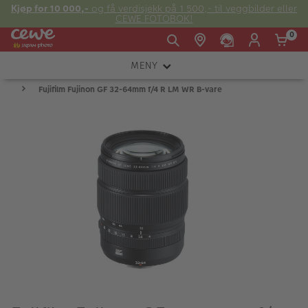
Kjøp for 10 000,-
og få verdisjekk på 1 500,- til veggbilder eller
CEWE FOTOBOK!
0
MENY
Man -
09:00 -
14:00 -
Søndag:
Fujifilm Fujinon GF 32-64mm f/4 R LM WR B-vare
KAMERA
Fre:
20:00
20:00
OBJEKTIV
FOTOTILBEHØR
E-post:
LYS OG STUDIO
kundeservice@japanphoto.no
INSTANTFOTO
ANALOG
KIKKERTER
RAMMER