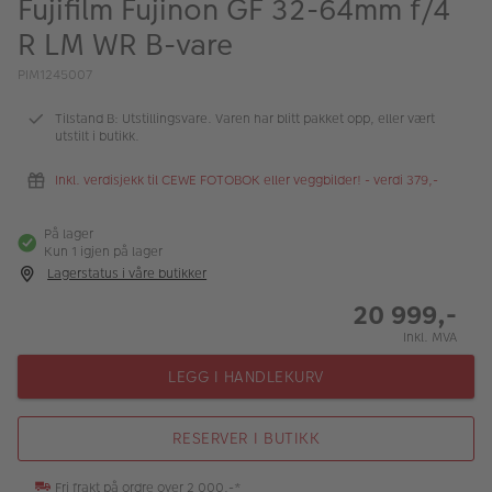
Fujifilm Fujinon GF 32-64mm f/4
ALBUM
R LM WR B-vare
Kampanjer
PIM1245007
Merker
Tilstand B: Utstillingsvare. Varen har blitt pakket opp, eller vært
utstilt i butikk.
Lagersalg
Inkl. verdisjekk til CEWE FOTOBOK eller veggbilder! - verdi 379,-
Bildeprodukter
På lager
Kun 1 igjen på lager
Fotokurs
Lagerstatus i våre butikker
Inspirasjon
20 999,-
Inkl. MVA
Butikkoversikt
LEGG I HANDLEKURV
RESERVER I BUTIKK
Fri frakt på ordre over 2 000,-*