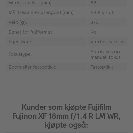
Filterdiameter (mm):
62
Mål (Diameter x lengde) (mm):
68,8 x 75,6
Vekt (g):
370
Egnet for fullformat:
Nei
Egenskaper:
Værbeskyttelse
Autofokus og
Fokustype:
manuell fokus
Zoom eller fastoptikk:
Fastoptikk
Kunder som kjøpte Fujifilm
Fujinon XF 18mm f/1.4 R LM WR,
kjøpte også: