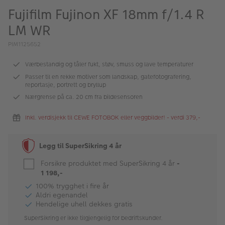
ALBUM
Fujifilm Fujinon XF 18mm f/1.4 R
LM WR
Kampanjer
PIM1125652
Merker
Værbestandig og tåler fukt, støv, smuss og lave temperaturer
Lagersalg
Passer til en rekke motiver som landskap, gatefotografering,
reportasje, portrett og bryllup
Bildeprodukter
Nærgrense på ca. 20 cm fra bildesensoren
Fotokurs
Inkl. verdisjekk til CEWE FOTOBOK eller veggbilder! - verdi 379,-
Inspirasjon
Legg til SuperSikring 4 år
Butikkoversikt
Forsikre produktet med SuperSikring 4 år
-
1 198,-
100% trygghet i fire år
Aldri egenandel
Hendelige uhell dekkes gratis
SuperSikring er ikke tilgjengelig for bedriftskunder.