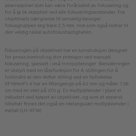
aberrasjoner som kan være forårsaket av fokusering og
for å gi lik skarphet ved alle fokuseringsavstander. Fra
objektivets nærgrense til uendelig beveger
fokusgruppen seg bare 2,5 mm, noe som også bidrar til
den veldig raske autofokushastigheten.
Fokusringen på objektivet har en konstruksjon designet
for presis kontroll og stor presisjon ved manuell
fokusering, spesielt i små trinnjusteringer. Blenderringen
er utstyrt med en låsefunksjon for A-stillingen for å
forhindre at den skifter stilling ved en feiltakelse.
XF18mmF1.4 har en filtergjenge på 62 mm og måler 7,56
cm med en vekt på 370 g. En motlysblender i plast er
inkludert ved kjøpet av objektivet, og som et separat
tilbehør finnes det også en rektangulær motlysblender i
metall (LH-XF18) .