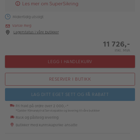
Les mer om SuperSikring
Midlertidig utsolgt
Varsle meg
Lagerstatus i våre butikker
11 726,-
Inkl. MVA
LEGG I HANDLEKURV
RESERVER I BUTIKK
LAG DITT EGET SETT OG FÅ RABATT
Fri frakt på ordre over 2 000,-*
*Gjelder Klimanøytral Servicepakke og levering til våre butikker
Rask og pålitelig levering
Butikker med kunnskapsrike ansatte