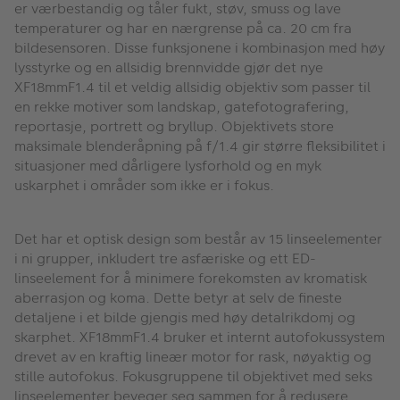
er værbestandig og tåler fukt, støv, smuss og lave
temperaturer og har en nærgrense på ca. 20 cm fra
bildesensoren. Disse funksjonene i kombinasjon med høy
lysstyrke og en allsidig brennvidde gjør det nye
XF18mmF1.4 til et veldig allsidig objektiv som passer til
en rekke motiver som landskap, gatefotografering,
reportasje, portrett og bryllup. Objektivets store
maksimale blenderåpning på f/1.4 gir større fleksibilitet i
situasjoner med dårligere lysforhold og en myk
uskarphet i områder som ikke er i fokus.
Det har et optisk design som består av 15 linseelementer
i ni grupper, inkludert tre asfæriske og ett ED-
linseelement for å minimere forekomsten av kromatisk
aberrasjon og koma. Dette betyr at selv de fineste
detaljene i et bilde gjengis med høy detalrikdomj og
skarphet. XF18mmF1.4 bruker et internt autofokussystem
drevet av en kraftig lineær motor for rask, nøyaktig og
stille autofokus. Fokusgruppene til objektivet med seks
linseelementer beveger seg sammen for å redusere