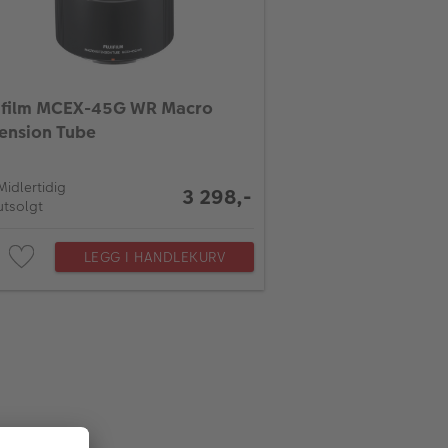
ifilm MCEX-45G WR Macro
ension Tube
Midlertidig
3 298,-
utsolgt
LEGG I HANDLEKURV