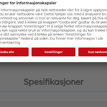
ektiv med konstruksjon i magnesiumlegering, klar for å brukes 
e fluorine-belegg som er mindre følsomt for flekker og smuss
ter i 10 grupper, inkl. ED- og Super ED-glasselementer for å 
nse på 1,4 meter, og den kraftige bildestabiliseringen kompe
tor.
Spesifikasjoner