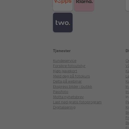
Tjenester
D
Kundeservice
O
Forsikre fotoutstyr
V
Kjøp gavekort
Ka
Meld deg på fotokurs
Le
Delta på webinar
K
Ekspress bilder i butikk
I
Passfoto
In
Motta nyhetsbrev
In
Last ned gratis fotoprogram
P
Digitalisering
Kj
B
Fr
B
E