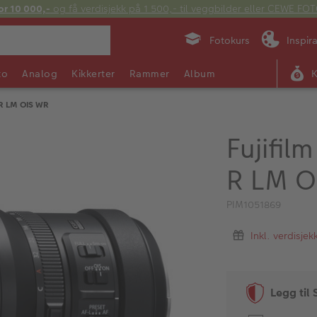
or 10 000,-
og få verdisjekk på 1 500,- til veggbilder eller CEWE F
Fotokurs
Inspir
to
Analog
Kikkerter
Rammer
Album
 R LM OIS WR
Fujifil
R LM O
PIM1051869
Inkl. verdisje
Legg til 