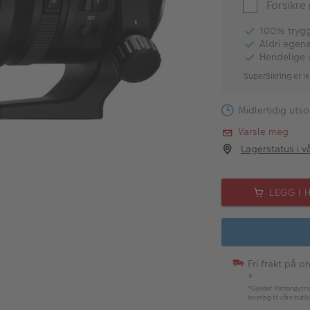
Forsikre
100% tryggh
Aldri egen
Hendelige 
SuperSikring er ik
Midlertidig utso
Varsle meg
Lagerstatus i v
LEGG I 
Fri frakt på o
*
*Gjelder Klimanøytra
levering til våre buti