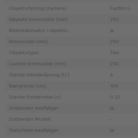
Objektivfatning (Kamera):
Fujifilm G
Høyeste brennvidde (mm):
250
Bildestabilisator i objektiv:
Ja
Brennvidde (mm):
250
Objektivtype:
Tele
Laveste brennvidde (mm):
250
Største blenderåpning (f/):
4
Nærgrense (cm):
104
Største forstørrelse (x):
0.22
Solblender medfølger:
Ja
Solblender Modell:
-
Stativfeste medfølger:
Ja