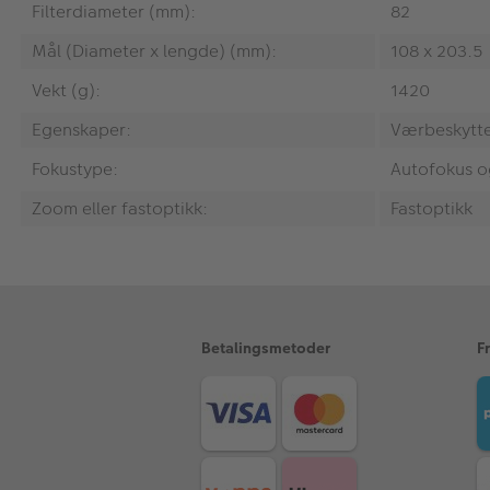
Filterdiameter (mm):
82
Mål (Diameter x lengde) (mm):
108 x 203.5
Vekt (g):
1420
Egenskaper:
Værbeskyttel
Fokustype:
Autofokus o
Zoom eller fastoptikk:
Fastoptikk
Betalingsmetoder
F