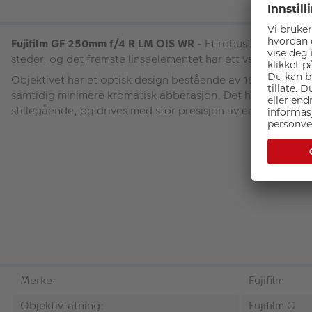
Fujifilm GF 250mm f/4 R LM OIS WR
- Et robust og lett obj
steder, og det fremste linseelementet har ett vannavvisend
Objektivet har et optisk design bestående av 16 linseeleme
samtidig minimere kromatisk abberasjon. Det har en nærgre
stillegående, og drives med stor presisjon av en lineær mo
Merke:
Fujifilm
Objektivfatning:
Fujifilm G