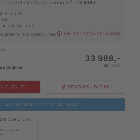
 produktet med SuperSikring 4 år
- 2 349,-
et i fire år
andel
uhell dekkes gratis
Les mer om SuperSikring
ke tilgjengelig for bedriftskunder.
lgt
33 988,-
Inkl. MVA
åre butikker
HANDLEKURV
RESERVER I BUTIKK
LAG DITT EGET SETT OG FÅ RABATT
rdre over 2 000,-
l Servicepakke og
kker