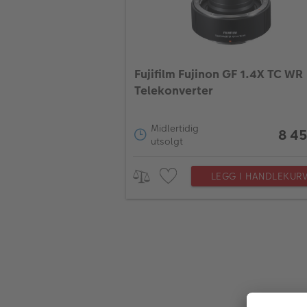
Fujifilm Fujinon GF 1.4X TC WR
Telekonverter
Midlertidig
8 45
utsolgt
LEGG I HANDLEKUR