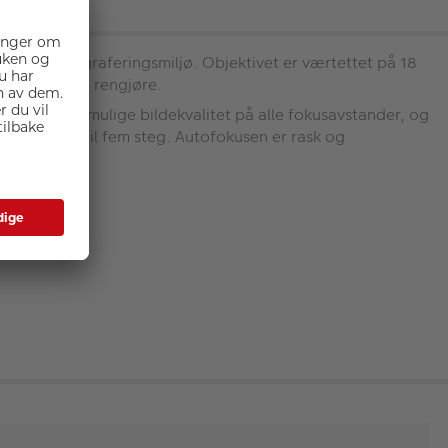
i tøffe fotograferingsmiljø. Objektivet er værtettet på 18
, og enkelt å rengjøre.
oppnå beste mulige bildekvalitet på alle fokusavstander, og
nserer opptil fem steg. Autofokusen er rask og