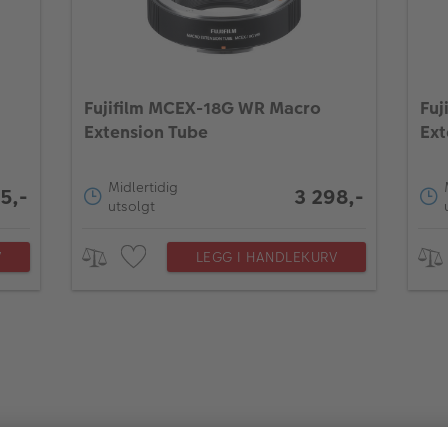
Fujifilm MCEX-18G WR Macro
Fuj
Extension Tube
Ext
Midlertidig
5,-
3 298,-
utsolgt
V
LEGG I HANDLEKURV
Beskrivelse