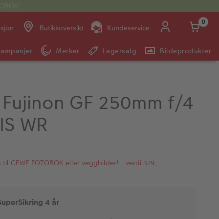
OTOBOK!
0
asjon
Butikkoversikt
Kundeservice
Kampanjer
Merker
Lagersalg
Bildeprodukter
Man -
09:00 -
14:00 -
Søndag:
Fre:
20:00
20:00
m Fujinon GF 250mm f/4
IS WR
E-post:
kundeservice@japanphoto.no
kk til CEWE FOTOBOK eller veggbilder! - verdi 379,-
SuperSikring 4 år