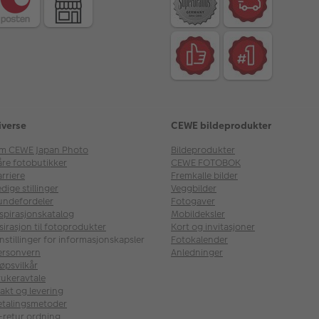
iverse
CEWE bildeprodukter
m CEWE Japan Photo
Bildeprodukter
åre fotobutikker
CEWE FOTOBOK
rriere
Fremkalle bilder
dige stillinger
Veggbilder
undefordeler
Fotogaver
nspirasjonskatalog
Mobildeksler
sirasjon til fotoprodukter
Kort og invitasjoner
nstillinger for informasjonskapsler
Fotokalender
ersonvern
Anledninger
øpsvilkår
rukeravtale
akt og levering
etalingsmetoder
l-retur ordning