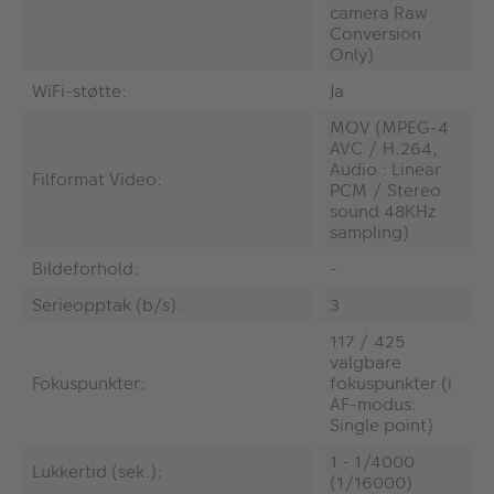
camera Raw
Conversion
Only)
WiFi-støtte:
Ja
MOV (MPEG-4
AVC / H.264,
Audio : Linear
Filformat Video:
PCM / Stereo
sound 48KHz
sampling)
Bildeforhold:
-
Serieopptak (b/s):
3
117 / 425
valgbare
Fokuspunkter:
fokuspunkter (i
AF-modus:
Single point)
1 - 1/4000
Lukkertid (sek.):
(1/16000)