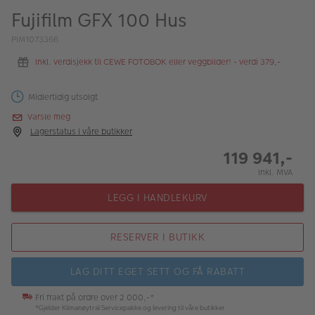
ALBUM
Fujifilm GFX 100 Hus
Kampanjer
PIM1073366
Inkl. verdisjekk til CEWE FOTOBOK eller veggbilder! - verdi 379,-
Merker
Lagersalg
Midlertidig utsolgt
Varsle meg
Bildeprodukter
Lagerstatus i våre butikker
119 941,-
Fotokurs
Inkl. MVA
Inspirasjon
LEGG I HANDLEKURV
Butikkoversikt
RESERVER I BUTIKK
LAG DITT EGET SETT OG FÅ RABATT
Fri frakt på ordre over 2 000,-*
*Gjelder Klimanøytral Servicepakke og levering til våre butikker