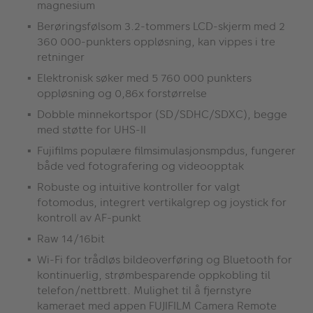
magnesium
Berøringsfølsom 3.2-tommers LCD-skjerm med 2
360 000-punkters oppløsning, kan vippes i tre
retninger
Elektronisk søker med 5 760 000 punkters
oppløsning og 0,86x forstørrelse
Dobble minnekortspor (SD/SDHC/SDXC), begge
med støtte for UHS-II
Fujifilms populære filmsimulasjonsmpdus, fungerer
både ved fotografering og videoopptak
Robuste og intuitive kontroller for valgt
fotomodus, integrert vertikalgrep og joystick for
kontroll av AF-punkt
Raw 14/16bit
Wi-Fi for trådløs bildeoverføring og Bluetooth for
kontinuerlig, strømbesparende oppkobling til
telefon/nettbrett. Mulighet til å fjernstyre
kameraet med appen FUJIFILM Camera Remote