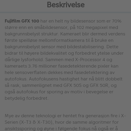
Beskrivelse
Fujifilm GFX 100
har en helt ny bildesensor som er 70%
større enn en småbildesensor, på 102 megapixel med
bakgrunnsbelyst struktur. Kameraet blir dermed verdens
første speilløse mellomformatkamera til å bruke en
bakgrunnsbelyst sensor med bildestabilisering. Dette
bidrar til høyere bildekvalitet og forbedret ytelse under
dårlige lysforhold. Sammen med X-Processor 4 og
kameraets 3.76 millioner fasedetekterende pixler kan
hele sensoverflaten dekkes med fasedetektering av
autofokus. Autofokusens hastighet har nå blitt dobbelt
så rask, sammenlignet med GFX 50S og GFX 50R, og
også autofokus for sporing av motiv i bevegelse er
betydelig forbedret.
Mye av denne teknologi er hentet fra generasjon fire i X-
Serien (X-T3 & X-T30), hvor de samme algoritmer for
ansiktssporing og øyne i følgende fokus nå også er å