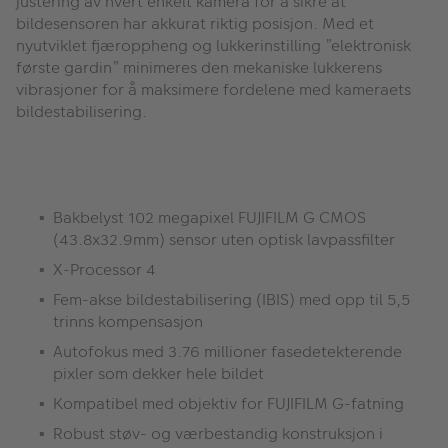
justering av hvert enkelt kamera for å sikre at
bildesensoren har akkurat riktig posisjon. Med et
nyutviklet fjæroppheng og lukkerinstilling ”elektronisk
første gardin” minimeres den mekaniske lukkerens
vibrasjoner for å maksimere fordelene med kameraets
bildestabilisering.
Bakbelyst 102 megapixel FUJIFILM G CMOS
(43.8x32.9mm) sensor uten optisk lavpassfilter
X-Processor 4
Fem-akse bildestabilisering (IBIS) med opp til 5,5
trinns kompensasjon
Autofokus med 3.76 millioner fasedetekterende
pixler som dekker hele bildet
Kompatibel med objektiv for FUJIFILM G-fatning
Robust støv- og værbestandig konstruksjon i