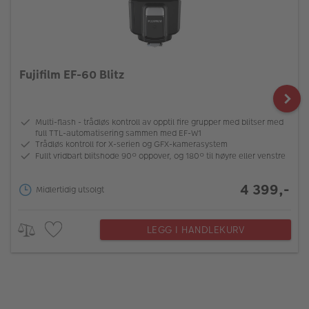
Fujifilm EF-60 Blitz
Multi-flash - trådløs kontroll av opptil fire grupper med blitser med
full TTL-automatisering sammen med EF-W1
Trådløs kontroll for X-serien og GFX-kamerasystem
Fullt vridbart blitshode 90º oppover, og 180º til høyre eller venstre
4 399,-
Midlertidig utsolgt
LEGG I HANDLEKURV