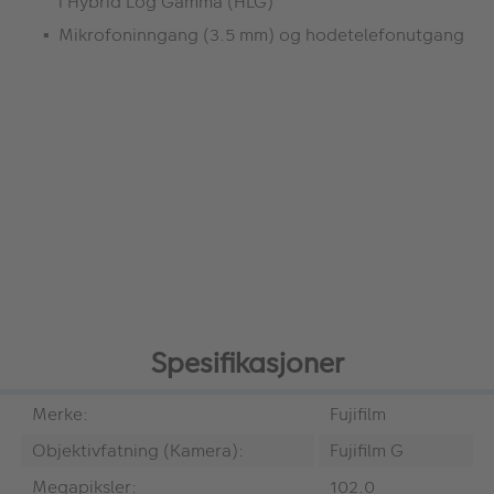
i Hybrid Log Gamma (HLG)
Mikrofoninngang (3.5 mm) og hodetelefonutgang
Spesifikasjoner
Merke:
Fujifilm
Objektivfatning (Kamera):
Fujifilm G
Megapiksler:
102.0