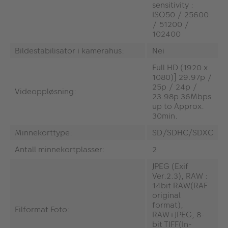
sensitivity :
ISO50 / 25600
/ 51200 /
102400
Bildestabilisator i kamerahus:
Nei
Full HD (1920 x
1080)] 29.97p /
25p / 24p /
Videoppløsning:
23.98p 36Mbps
up to Approx.
30min.
Minnekorttype:
SD/SDHC/SDXC
Antall minnekortplasser:
2
JPEG (Exif
Ver.2.3), RAW :
14bit RAW(RAF
original
format),
Filformat Foto:
RAW+JPEG, 8-
bit TIFF(In-