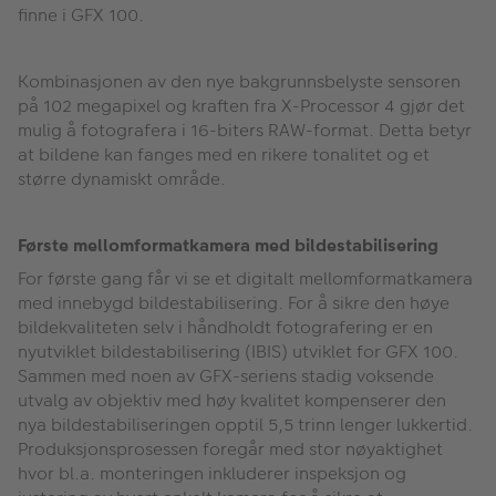
finne i GFX 100.
Kombinasjonen av den nye bakgrunnsbelyste sensoren
på 102 megapixel og kraften fra X-Processor 4 gjør det
mulig å fotografera i 16-biters RAW-format. Detta betyr
at bildene kan fanges med en rikere tonalitet og et
større dynamiskt område.
Første mellomformatkamera med bildestabilisering
For første gang får vi se et digitalt mellomformatkamera
med innebygd bildestabilisering. For å sikre den høye
bildekvaliteten selv i håndholdt fotografering er en
nyutviklet bildestabilisering (IBIS) utviklet for GFX 100.
Sammen med noen av GFX-seriens stadig voksende
utvalg av objektiv med høy kvalitet kompenserer den
nya bildestabiliseringen opptil 5,5 trinn lenger lukkertid.
Produksjonsprosessen foregår med stor nøyaktighet
hvor bl.a. monteringen inkluderer inspeksjon og