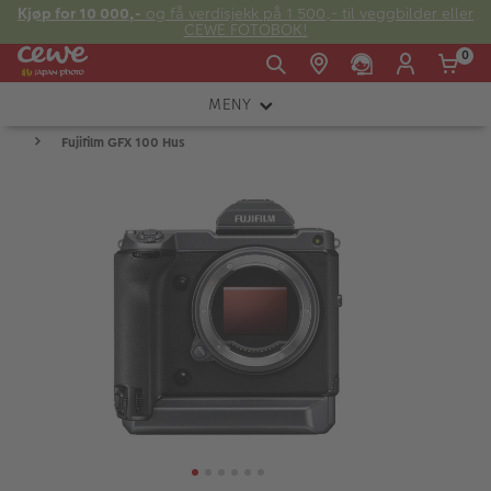
Kjøp for 10 000,-
og få verdisjekk på 1 500,- til veggbilder eller
CEWE FOTOBOK!
0
MENY
Man -
09:00 -
14:00 -
Søndag:
Fujifilm GFX 100 Hus
KAMERA
Fre:
20:00
20:00
OBJEKTIV
FOTOTILBEHØR
E-post:
LYS OG STUDIO
kundeservice@japanphoto.no
INSTANTFOTO
ANALOG
KIKKERTER
RAMMER