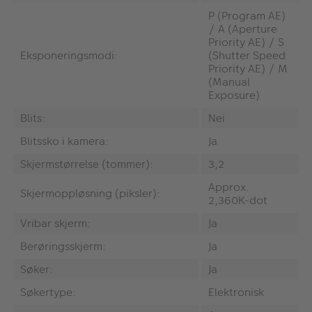
P (Program AE)
/ A (Aperture
Priority AE) / S
Eksponeringsmodi:
(Shutter Speed
Priority AE) / M
(Manual
Exposure)
Blits:
Nei
Blitssko i kamera:
Ja
Skjermstørrelse (tommer):
3,2
Approx.
Skjermoppløsning (piksler):
2,360K-dot
Vribar skjerm:
Ja
Berøringsskjerm:
Ja
Søker:
Ja
Søkertype:
Elektronisk