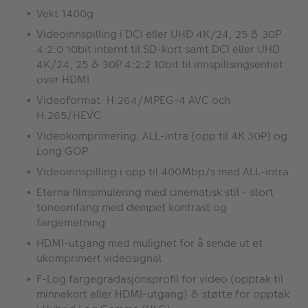
Vekt 1400g
Videoinnspilling i DCI eller UHD 4K/24, 25 & 30P
4:2:0 10bit internt til SD-kort samt DCI eller UHD
4K/24, 25 & 30P 4:2:2 10bit til innspillsingsenhet
over HDMI
Videoformat: H.264/MPEG-4 AVC och
H.265/HEVC
Videokomprimering: ALL-intra (opp til 4K 30P) og
Long GOP
Videoinnspilling i opp til 400Mbp/s med ALL-intra
Eterna filmsimulering med cinematisk stil - stort
toneomfang med dempet kontrast og
fargemetning
HDMI-utgang med mulighet for å sende ut et
ukomprimert videosignal
F-Log fargegradasjonsprofil for video (opptak til
minnekort eller HDMI-utgang) & støtte for opptak