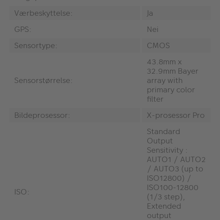
Værbeskyttelse:
Ja
GPS:
Nei
Sensortype:
CMOS
43.8mm x
32.9mm Bayer
Sensorstørrelse:
array with
primary color
filter
Bildeprosessor:
X-prosessor Pro
Standard
Output
Sensitivity :
AUTO1 / AUTO2
/ AUTO3 (up to
ISO12800) /
ISO100-12800
ISO:
(1/3 step),
Extended
output