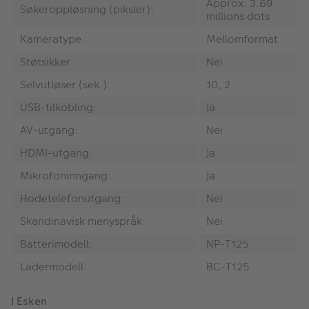
Approx. 3.69
Søkeroppløsning (piksler):
millions dots
Kameratype:
Mellomformat
Støtsikker:
Nei
Selvutløser (sek.):
10, 2
USB-tilkobling:
Ja
AV-utgang:
Nei
HDMI-utgang:
Ja
Mikrofoninngang:
Ja
Hodetelefonutgang:
Nei
Skandinavisk menyspråk:
Nei
Batterimodell:
NP-T125
Ladermodell:
BC-T125
I Esken