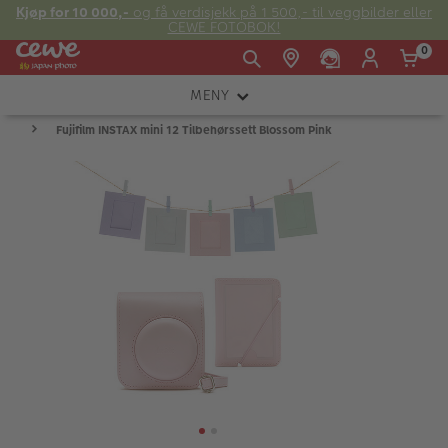
Kjøp for 10 000,-
og få verdisjekk på 1 500,- til veggbilder eller
CEWE FOTOBOK!
0
MENY
Man -
09:00 -
14:00 -
Søndag:
Fujifilm INSTAX mini 12 Tilbehørssett Blossom Pink
KAMERA
Fre:
20:00
20:00
OBJEKTIV
FOTOTILBEHØR
E-post:
LYS OG STUDIO
kundeservice@japanphoto.no
INSTANTFOTO
ANALOG
KIKKERTER
RAMMER