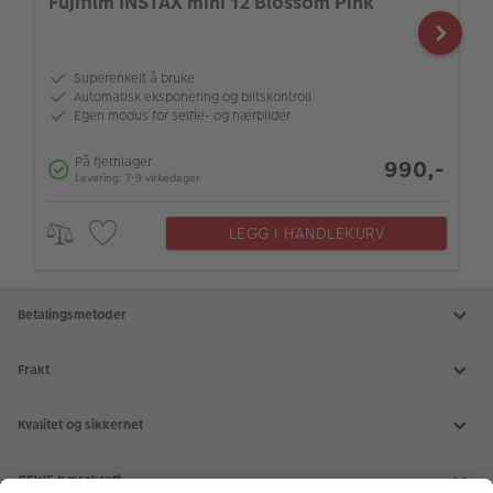
Fujifilm INSTAX mini 12 Blossom Pink
Superenkelt å bruke
Automatisk eksponering og blitskontroll
Egen modus for selfie- og nærbilder
På fjernlager
990,-
Levering: 7-9 virkedager
LEGG I HANDLEKURV
Betalingsmetoder
Frakt
Kvalitet og sikkerhet
CEWE bærekraft