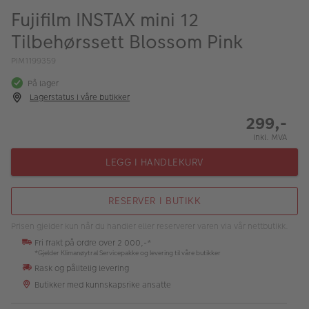
ALBUM
Fujifilm INSTAX mini 12
Tilbehørssett Blossom Pink
Kampanjer
PIM1199359
Merker
På lager
Lagersalg
Lagerstatus i våre butikker
299,-
Bildeprodukter
Inkl. MVA
LEGG I HANDLEKURV
Fotokurs
Inspirasjon
RESERVER I BUTIKK
Butikkoversikt
Prisen gjelder kun når du handler eller reserverer varen via vår nettbutikk.
Fri frakt på ordre over 2 000,-*
*Gjelder Klimanøytral Servicepakke og levering til våre butikker
Rask og pålitelig levering
Butikker med kunnskapsrike ansatte