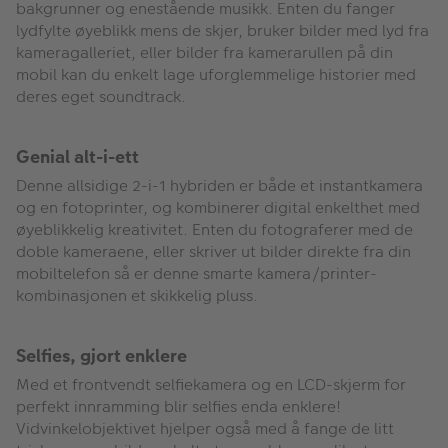
bakgrunner og enestående musikk. Enten du fanger
lydfylte øyeblikk mens de skjer, bruker bilder med lyd fra
kameragalleriet, eller bilder fra kamerarullen på din
mobil kan du enkelt lage uforglemmelige historier med
deres eget soundtrack.
Genial alt-i-ett
Denne allsidige 2-i-1 hybriden er både et instantkamera
og en fotoprinter, og kombinerer digital enkelthet med
øyeblikkelig kreativitet. Enten du fotograferer med de
doble kameraene, eller skriver ut bilder direkte fra din
mobiltelefon så er denne smarte kamera/printer-
kombinasjonen et skikkelig pluss.
Selfies, gjort enklere
Med et frontvendt selfiekamera og en LCD-skjerm for
perfekt innramming blir selfies enda enklere!
Vidvinkelobjektivet hjelper også med å fange de litt