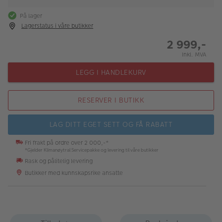
På lager
Lagerstatus i våre butikker
2 999,-
Inkl. MVA
LEGG I HANDLEKURV
RESERVER I BUTIKK
LAG DITT EGET SETT OG FÅ RABATT
Fri frakt på ordre over 2 000,-*
*Gjelder Klimanøytral Servicepakke og levering til våre butikker
Rask og pålitelig levering
Butikker med kunnskapsrike ansatte