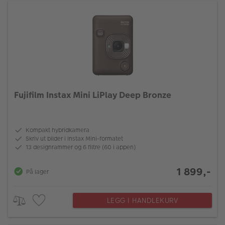
Fujifilm Instax Mini LiPlay Deep Bronze
Kompakt hybridkamera
Skriv ut bilder i Instax Mini-formatet
13 designrammer og 6 filtre (60 i appen)
1 899,-
På lager
LEGG I HANDLEKURV