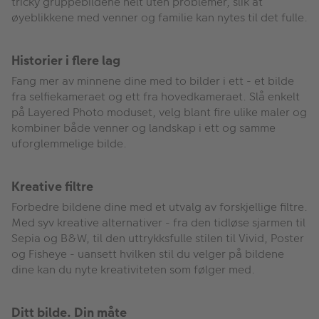
tricky gruppebildene helt uten problemer, slik at
øyeblikkene med venner og familie kan nytes til det fulle.
Historier i flere lag
Fang mer av minnene dine med to bilder i ett - et bilde
fra selfiekameraet og ett fra hovedkameraet. Slå enkelt
på Layered Photo moduset, velg blant fire ulike maler og
kombiner både venner og landskap i ett og samme
uforglemmelige bilde.
Kreative filtre
Forbedre bildene dine med et utvalg av forskjellige filtre.
Med syv kreative alternativer - fra den tidløse sjarmen til
Sepia og B&W, til den uttrykksfulle stilen til Vivid, Poster
og Fisheye - uansett hvilken stil du velger på bildene
dine kan du nyte kreativiteten som følger med.
Ditt bilde. Din måte