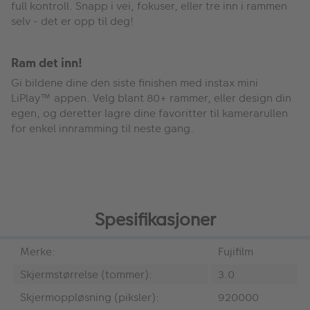
full kontroll. Snapp i vei, fokuser, eller tre inn i rammen
selv - det er opp til deg!
Ram det inn!
Gi bildene dine den siste finishen med instax mini
LiPlay™ appen. Velg blant 80+ rammer, eller design din
egen, og deretter lagre dine favoritter til kamerarullen
for enkel innramming til neste gang.
Spesifikasjoner
Merke:
Fujifilm
Skjermstørrelse (tommer):
3.0
Skjermoppløsning (piksler):
920000