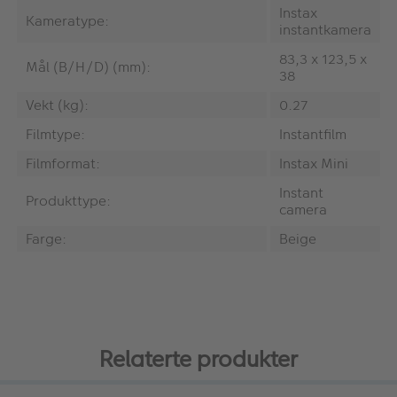
Instax
Kameratype:
instantkamera
83,3 x 123,5 x
Mål (B/H/D) (mm):
38
Vekt (kg):
0.27
Filmtype:
Instantfilm
Filmformat:
Instax Mini
Instant
Produkttype:
camera
Farge:
Beige
Relaterte produkter