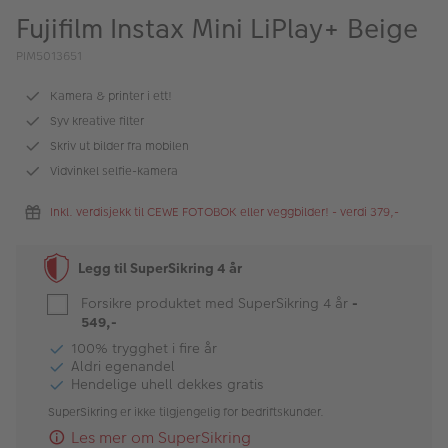
ALBUM
Fujifilm Instax Mini LiPlay+ Beige
Kampanjer
PIM5013651
Merker
Kamera & printer i ett!
Syv kreative filter
Lagersalg
Skriv ut bilder fra mobilen
Vidvinkel selfie-kamera
Bildeprodukter
Inkl. verdisjekk til CEWE FOTOBOK eller veggbilder! - verdi 379,-
Fotokurs
Legg til SuperSikring 4 år
Inspirasjon
Forsikre produktet med SuperSikring 4 år
-
Butikkoversikt
549,-
100% trygghet i fire år
Aldri egenandel
Hendelige uhell dekkes gratis
SuperSikring er ikke tilgjengelig for bedriftskunder.
Les mer om SuperSikring