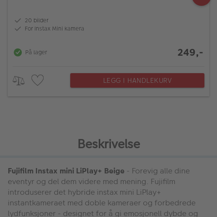
20 bilder
For Instax Mini kamera
249,-
På lager
LEGG I HANDLEKURV
Beskrivelse
Fujifilm Instax mini LiPlay+ Beige
- Forevig alle dine
eventyr og del dem videre med mening. Fujifilm
introduserer det hybride instax mini LiPlay+
instantkameraet med doble kameraer og forbedrede
lydfunksjoner - designet for å gi emosjonell dybde og