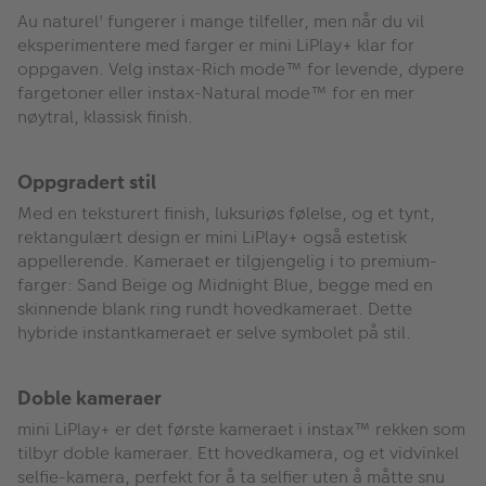
Au naturel' fungerer i mange tilfeller, men når du vil
eksperimentere med farger er mini LiPlay+ klar for
oppgaven. Velg instax-Rich mode™ for levende, dypere
fargetoner eller instax-Natural mode™ for en mer
nøytral, klassisk finish.
Oppgradert stil
Med en teksturert finish, luksuriøs følelse, og et tynt,
rektangulært design er mini LiPlay+ også estetisk
appellerende. Kameraet er tilgjengelig i to premium-
farger: Sand Beige og Midnight Blue, begge med en
skinnende blank ring rundt hovedkameraet. Dette
hybride instantkameraet er selve symbolet på stil.
Doble kameraer
mini LiPlay+ er det første kameraet i instax™ rekken som
tilbyr doble kameraer. Ett hovedkamera, og et vidvinkel
selfie-kamera, perfekt for å ta selfier uten å måtte snu