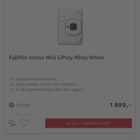
Fujifilm Instax Mini LiPlay Misty White
Kompakt hybridkamera
Skriv ut bilder i Instax Mini-formatet
13 designrammer og 6 filtre (60 i appen)
1 899,-
På lager
LEGG I HANDLEKURV