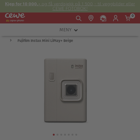
Kjøp for 10 000,-
og få verdisjekk på 1 500,- til veggbilder eller
CEWE FOTOBOK!
0
MENY
Man -
09:00 -
14:00 -
Søndag:
Fujifilm Instax Mini LiPlay+ Beige
KAMERA
Fre:
20:00
20:00
OBJEKTIV
FOTOTILBEHØR
E-post:
LYS OG STUDIO
kundeservice@japanphoto.no
INSTANTFOTO
ANALOG
KIKKERTER
RAMMER