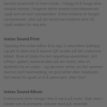
bevisst kreativitet til hvert bilde. I tillegg til å fange dine
visuelle minner, fungerer dette smarte hybridkameraet
også som en kort lydopptaker. Enten bildene er fanget
via kameraet, eller på din mobil kan bildene dine nå
også snakke for seg selv.
instax Sound Print
Oppdag fire unike måter å ta opp 3-sekunders lydklipp,
og lytt til dem ved å skanne QR-koden på det utskrevne
bildet. Bruk et bilde fra det nøyaktige øyeblikket, ditt
LiPlay+ galleri, kamerarullen på din mobil, eller et
øyeblikk fra en video - og deretter setter du det sammen
med en kort talemelding, en god latter eller miljølyder.
Det høres for godt ut til å være sant, eller hva?
instax Sound Album
Eventyrene dine trenger ikke å være på mute. Gjør dem i
stedet om til animerte videoer med lyd, levende