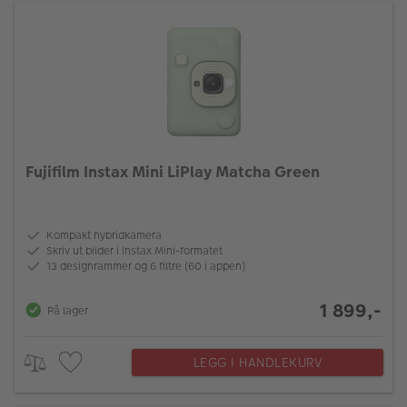
Fujifilm Instax Mini LiPlay Matcha Green
Kompakt hybridkamera
Skriv ut bilder i Instax Mini-formatet
13 designrammer og 6 filtre (60 i appen)
1 899,-
På lager
LEGG I HANDLEKURV