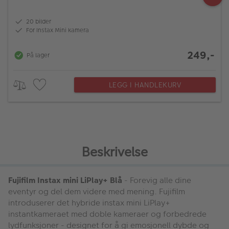
20 bilder
For Instax Mini kamera
249,-
På lager
LEGG I HANDLEKURV
Beskrivelse
Fujifilm Instax mini LiPlay+ Blå
- Forevig alle dine
eventyr og del dem videre med mening. Fujifilm
introduserer det hybride instax mini LiPlay+
instantkameraet med doble kameraer og forbedrede
lydfunksjoner - designet for å gi emosjonell dybde og