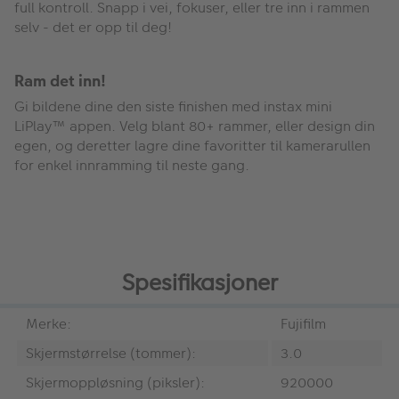
full kontroll. Snapp i vei, fokuser, eller tre inn i rammen
selv - det er opp til deg!
Ram det inn!
Gi bildene dine den siste finishen med instax mini
LiPlay™ appen. Velg blant 80+ rammer, eller design din
egen, og deretter lagre dine favoritter til kamerarullen
for enkel innramming til neste gang.
Spesifikasjoner
Merke:
Fujifilm
Skjermstørrelse (tommer):
3.0
Skjermoppløsning (piksler):
920000