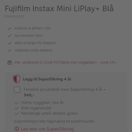
ALBUM
Fujifilm Instax Mini LiPlay+ Blå
Kampanjer
PIM5013652
Merker
Kamera & printer i ett!
Syv kreative filter
Lagersalg
Skriv ut bilder fra mobilen
Vidvinkel selfie-kamera
Bildeprodukter
Inkl. verdisjekk til CEWE FOTOBOK eller veggbilder! - verdi 379,-
Fotokurs
Legg til SuperSikring 4 år
Inspirasjon
Forsikre produktet med SuperSikring 4 år
-
Butikkoversikt
549,-
100% trygghet i fire år
Aldri egenandel
Hendelige uhell dekkes gratis
SuperSikring er ikke tilgjengelig for bedriftskunder.
Les mer om SuperSikring