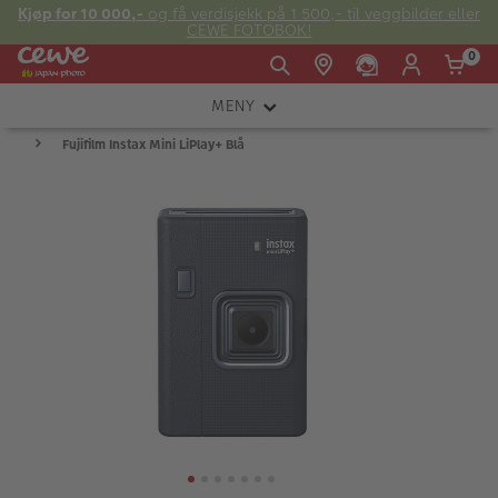
Kjøp for 10 000,-
og få verdisjekk på 1 500,- til veggbilder eller
CEWE FOTOBOK!
0
MENY
Man -
09:00 -
14:00 -
Søndag:
Fujifilm Instax Mini LiPlay+ Blå
KAMERA
Fre:
20:00
20:00
OBJEKTIV
FOTOTILBEHØR
E-post:
LYS OG STUDIO
kundeservice@japanphoto.no
INSTANTFOTO
ANALOG
KIKKERTER
RAMMER