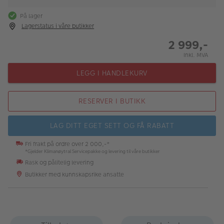
På lager
Lagerstatus i våre butikker
2 999,-
Inkl. MVA
LEGG I HANDLEKURV
RESERVER I BUTIKK
LAG DITT EGET SETT OG FÅ RABATT
Fri frakt på ordre over 2 000,-*
*Gjelder Klimanøytral Servicepakke og levering til våre butikker
Rask og pålitelig levering
Butikker med kunnskapsrike ansatte