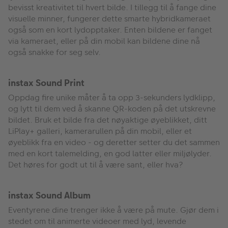
bevisst kreativitet til hvert bilde. I tillegg til å fange dine
visuelle minner, fungerer dette smarte hybridkameraet
også som en kort lydopptaker. Enten bildene er fanget
via kameraet, eller på din mobil kan bildene dine nå
også snakke for seg selv.
instax Sound Print
Oppdag fire unike måter å ta opp 3-sekunders lydklipp,
og lytt til dem ved å skanne QR-koden på det utskrevne
bildet. Bruk et bilde fra det nøyaktige øyeblikket, ditt
LiPlay+ galleri, kamerarullen på din mobil, eller et
øyeblikk fra en video - og deretter setter du det sammen
med en kort talemelding, en god latter eller miljølyder.
Det høres for godt ut til å være sant, eller hva?
instax Sound Album
Eventyrene dine trenger ikke å være på mute. Gjør dem i
stedet om til animerte videoer med lyd, levende