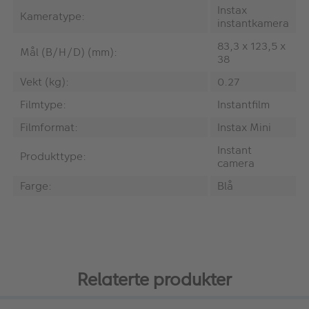
Instax
Kameratype:
instantkamera
83,3 x 123,5 x
Mål (B/H/D) (mm):
38
Vekt (kg):
0.27
Filmtype:
Instantfilm
Filmformat:
Instax Mini
Instant
Produkttype:
camera
Farge:
Blå
Relaterte produkter