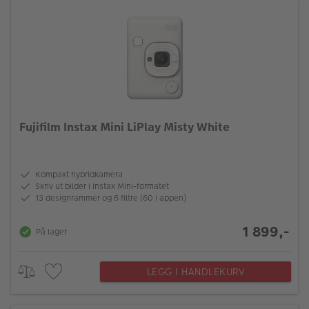
Fujifilm Instax Mini LiPlay Misty White
Kompakt hybridkamera
Skriv ut bilder i Instax Mini-formatet
13 designrammer og 6 filtre (60 i appen)
1 899,-
På lager
LEGG I HANDLEKURV