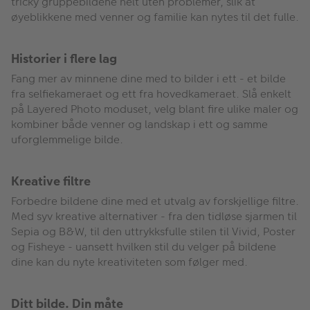
tricky gruppebildene helt uten problemer, slik at
øyeblikkene med venner og familie kan nytes til det fulle.
Historier i flere lag
Fang mer av minnene dine med to bilder i ett - et bilde
fra selfiekameraet og ett fra hovedkameraet. Slå enkelt
på Layered Photo moduset, velg blant fire ulike maler og
kombiner både venner og landskap i ett og samme
uforglemmelige bilde.
Kreative filtre
Forbedre bildene dine med et utvalg av forskjellige filtre.
Med syv kreative alternativer - fra den tidløse sjarmen til
Sepia og B&W, til den uttrykksfulle stilen til Vivid, Poster
og Fisheye - uansett hvilken stil du velger på bildene
dine kan du nyte kreativiteten som følger med.
Ditt bilde. Din måte