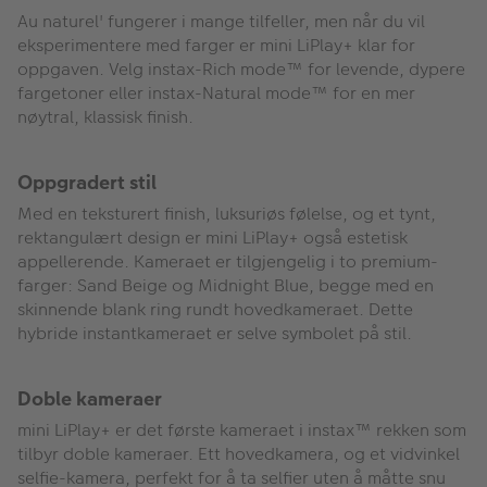
Au naturel' fungerer i mange tilfeller, men når du vil
eksperimentere med farger er mini LiPlay+ klar for
oppgaven. Velg instax-Rich mode™ for levende, dypere
fargetoner eller instax-Natural mode™ for en mer
nøytral, klassisk finish.
Oppgradert stil
Med en teksturert finish, luksuriøs følelse, og et tynt,
rektangulært design er mini LiPlay+ også estetisk
appellerende. Kameraet er tilgjengelig i to premium-
farger: Sand Beige og Midnight Blue, begge med en
skinnende blank ring rundt hovedkameraet. Dette
hybride instantkameraet er selve symbolet på stil.
Doble kameraer
mini LiPlay+ er det første kameraet i instax™ rekken som
tilbyr doble kameraer. Ett hovedkamera, og et vidvinkel
selfie-kamera, perfekt for å ta selfier uten å måtte snu