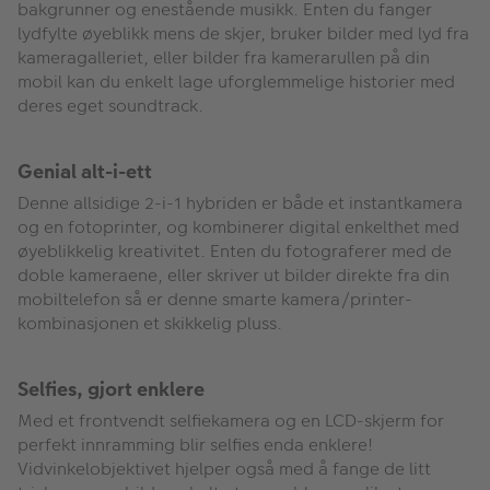
bakgrunner og enestående musikk. Enten du fanger
lydfylte øyeblikk mens de skjer, bruker bilder med lyd fra
kameragalleriet, eller bilder fra kamerarullen på din
mobil kan du enkelt lage uforglemmelige historier med
deres eget soundtrack.
Genial alt-i-ett
Denne allsidige 2-i-1 hybriden er både et instantkamera
og en fotoprinter, og kombinerer digital enkelthet med
øyeblikkelig kreativitet. Enten du fotograferer med de
doble kameraene, eller skriver ut bilder direkte fra din
mobiltelefon så er denne smarte kamera/printer-
kombinasjonen et skikkelig pluss.
Selfies, gjort enklere
Med et frontvendt selfiekamera og en LCD-skjerm for
perfekt innramming blir selfies enda enklere!
Vidvinkelobjektivet hjelper også med å fange de litt