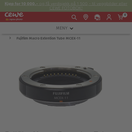
Kjøp for 10 000,-
og få verdisjekk på 1 500,- til veggbilder eller
CEWE FOTOBOK!
0
MENY
Man -
09:00 -
14:00 -
Søndag:
Fujifilm Macro Extention Tube MCEX-11
KAMERA
Fre:
20:00
20:00
OBJEKTIV
FOTOTILBEHØR
E-post:
LYS OG STUDIO
kundeservice@japanphoto.no
INSTANTFOTO
ANALOG
KIKKERTER
RAMMER