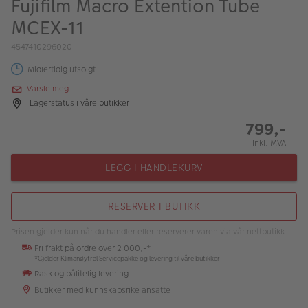
Fujifilm Macro Extention Tube
ALBUM
MCEX-11
Kampanjer
4547410296020
Merker
Midlertidig utsolgt
Varsle meg
Lagersalg
Lagerstatus i våre butikker
Bildeprodukter
799,-
Inkl. MVA
Fotokurs
LEGG I HANDLEKURV
Inspirasjon
RESERVER I BUTIKK
Butikkoversikt
Prisen gjelder kun når du handler eller reserverer varen via vår nettbutikk.
Fri frakt på ordre over 2 000,-*
*Gjelder Klimanøytral Servicepakke og levering til våre butikker
Rask og pålitelig levering
Butikker med kunnskapsrike ansatte