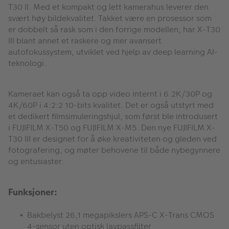
T30 II. Med et kompakt og lett kamerahus leverer den
svært høy bildekvalitet. Takket være en prosessor som
er dobbelt så rask som i den forrige modellen, har X-T30
III blant annet et raskere og mer avansert
autofokussystem, utviklet ved hjelp av deep learning AI-
teknologi.
Kameraet kan også ta opp video internt i 6.2K/30P og
4K/60P i 4:2:2 10-bits kvalitet. Det er også utstyrt med
et dedikert filmsimuleringshjul, som først ble introdusert
i FUJIFILM X-T50 og FUJIFILM X-M5. Den nye FUJIFILM X-
T30 III er designet for å øke kreativiteten og gleden ved
fotografering, og møter behovene til både nybegynnere
og entusiaster.
Funksjoner:
Bakbelyst 26,1 megapikslers APS-C X-Trans CMOS
4-sensor uten optisk lavpassfilter