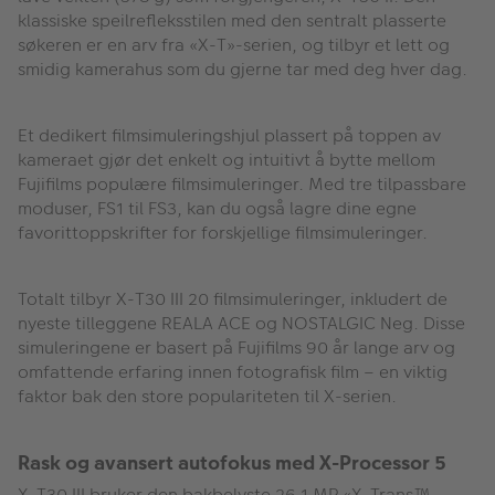
klassiske speilrefleksstilen med den sentralt plasserte
søkeren er en arv fra «X-T»-serien, og tilbyr et lett og
smidig kamerahus som du gjerne tar med deg hver dag.
Et dedikert filmsimuleringshjul plassert på toppen av
kameraet gjør det enkelt og intuitivt å bytte mellom
Fujifilms populære filmsimuleringer. Med tre tilpassbare
moduser, FS1 til FS3, kan du også lagre dine egne
favorittoppskrifter for forskjellige filmsimuleringer.
Totalt tilbyr X-T30 III 20 filmsimuleringer, inkludert de
nyeste tilleggene REALA ACE og NOSTALGIC Neg. Disse
simuleringene er basert på Fujifilms 90 år lange arv og
omfattende erfaring innen fotografisk film – en viktig
faktor bak den store populariteten til X-serien.
Rask og avansert autofokus med X-Processor 5
X-T30 III bruker den bakbelyste 26,1 MP «X-Trans™