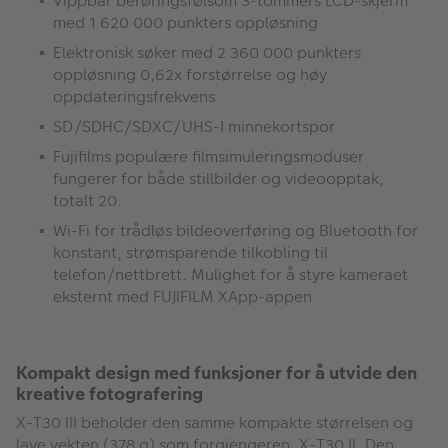
Vippbar berøringsfølsom 3-tommers LCD-skjerm
med 1 620 000 punkters oppløsning
Elektronisk søker med 2 360 000 punkters
oppløsning 0,62x forstørrelse og høy
oppdateringsfrekvens
SD/SDHC/SDXC/UHS-I minnekortspor
Fujifilms populære filmsimuleringsmoduser
fungerer for både stillbilder og videoopptak,
totalt 20.
Wi-Fi for trådløs bildeoverføring og Bluetooth for
konstant, strømsparende tilkobling til
telefon/nettbrett. Mulighet for å styre kameraet
eksternt med FUJIFILM XApp-appen
Kompakt design med funksjoner for å utvide den
kreative fotografering
X-T30 III beholder den samme kompakte størrelsen og
lave vekten (378 g) som forgjengeren, X-T30 II. Den