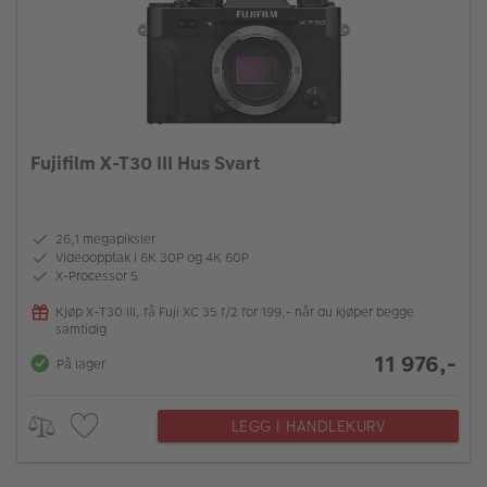
Fujifilm X-T30 III Hus Svart
26,1 megapiksler
Videoopptak i 6K 30P og 4K 60P
X-Processor 5
Kjøp X-T30 III, få Fuji XC 35 f/2 for 199,- når du kjøper begge
samtidig
11 976,-
På lager
LEGG I HANDLEKURV