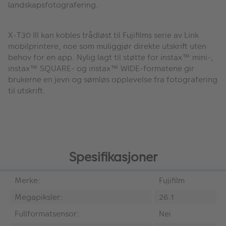
landskapsfotografering.
X-T30 III kan kobles trådløst til Fujifilms serie av Link
mobilprintere, noe som muliggjør direkte utskrift uten
behov for en app. Nylig lagt til støtte for instax™ mini-,
instax™ SQUARE- og instax™ WIDE-formatene gir
brukerne en jevn og sømløs opplevelse fra fotografering
til utskrift.
Spesifikasjoner
Merke:
Fujifilm
Megapiksler:
26.1
Fullformatsensor:
Nei