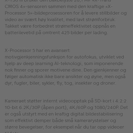
CMOS 4»-sensoren sammen med den kraftige «X-
Processor 5»-bildeprosessoren for å levere stillbilder og
video av svært høy kvalitet, med lavt strømforbruk.
Takket være forbedret strømeffektivitet oppnås en
batterilevetid på omtrent 425 bilder per lading.
X-Processor 5 har en avansert
motivgjenkjenningsfunksjon for autofokus, utviklet ved
hjelp av deep learning AI-teknologi, som imponerende
nok finner og sporer motivene dine. Den gjenkjenner og
følger automatisk ikke bare ansikter og øyne, men også
dyr, fugler, biler, sykler, fly, tog, insekter og droner.
Kameraet støtter internt videoopptak på SD-kort i 4:2:2
10-bit 6.2K/30P (åpen port), 4K/60P og 1080/240P. Det
er også utstyrt med en kraftig digital bildestabilisering
som effektivt demper både små kamerarystelser og
større bevegelser, for eksempel når du tar opp videoer