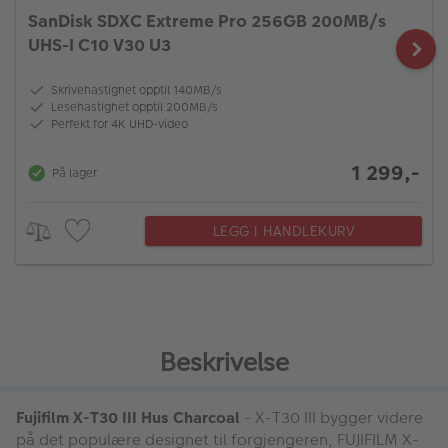
SanDisk SDXC Extreme Pro 256GB 200MB/s
UHS-I C10 V30 U3
Skrivehastighet opptil 140MB/s
Lesehastighet opptil 200MB/s
Perfekt for 4K UHD-video
1 299,-
På lager
LEGG I HANDLEKURV
Beskrivelse
Fujifilm X-T30 III Hus Charcoal
- X-T30 III bygger videre
på det populære designet til forgjengeren, FUJIFILM X-