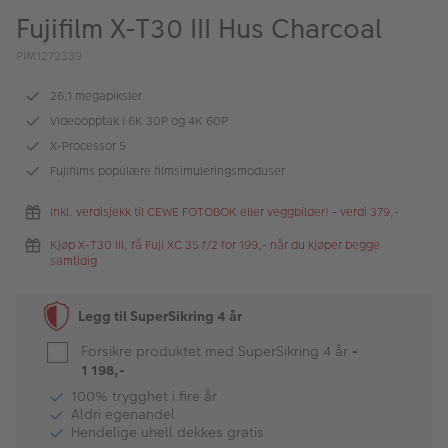
ALBUM
Fujifilm X-T30 III Hus Charcoal
Kampanjer
PIM1272339
Merker
26,1 megapiksler
Videoopptak i 6K 30P og 4K 60P
Lagersalg
X-Processor 5
Fujifilms populære filmsimuleringsmoduser
Bildeprodukter
Inkl. verdisjekk til CEWE FOTOBOK eller veggbilder! - verdi 379,-
Fotokurs
Kjøp X-T30 III, få Fuji XC 35 f/2 for 199,- når du kjøper begge
samtidig
Inspirasjon
Butikkoversikt
Legg til SuperSikring 4 år
Forsikre produktet med SuperSikring 4 år
-
1 198,-
100% trygghet i fire år
Aldri egenandel
Hendelige uhell dekkes gratis