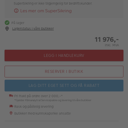
SuperSikring er ikke tilgjengelig for bedriftskunder.
Les mer om SuperSikring
På lager
Lagerstatus i våre butikker
11 976,-
Inkl. MVA
LEGG I HANDLEKURV
RESERVER I BUTIKK
LAG DITT EGET SETT OG FÅ RABATT
Fri frakt på ordre over 2 000,-*
*Gjelder Klimanøytral Servicepakke og levering til våre butikker
Rask og pålitelig levering
Butikker med kunnskapsrike ansatte