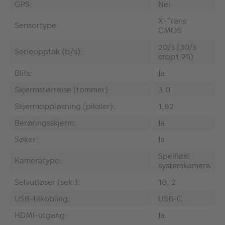
GPS:
Nei
X-Trans
Sensortype:
CMOS
20/s (30/s
Serieopptak (b/s):
crop1,25)
Blits:
Ja
Skjermstørrelse (tommer):
3.0
Skjermoppløsning (piksler):
1,62
Berøringsskjerm:
Ja
Søker:
Ja
Speilløst
Kameratype:
systemkamera
Selvutløser (sek.):
10, 2
USB-tilkobling:
USB-C
HDMI-utgang:
Ja