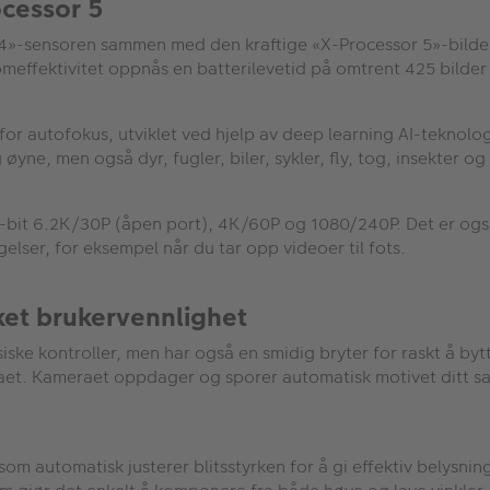
cessor 5
»-sensoren sammen med den kraftige «X-Processor 5»-bildepro
ømeffektivitet oppnås en batterilevetid på omtrent 425 bilder
for autofokus, utviklet ved hjelp av deep learning AI-teknol
yne, men også dyr, fugler, biler, sykler, fly, tog, insekter og
-bit 6.2K/30P (åpen port), 4K/60P og 1080/240P. Det er også 
lser, for eksempel når du tar opp videoer til fots.
et brukervennlighet
ske kontroller, men har også en smidig bryter for raskt å bytt
aet. Kameraet oppdager og sporer automatisk motivet ditt sa
som automatisk justerer blitsstyrken for å gi effektiv belysning