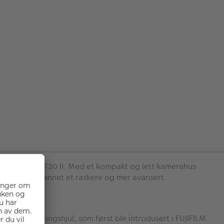
, FUJIFILM X-T30 II. Med et kompakt og lett kamerahus
30 III blant annet et raskere og mer avansert
 filmsimuleringshjul, som først ble introdusert i FUJIFILM