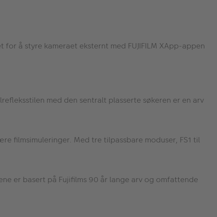
ghet for å styre kameraet eksternt med FUJIFILM XApp-appen
refleksstilen med den sentralt plasserte søkeren er en arv
ære filmsimuleringer. Med tre tilpassbare moduser, FS1 til
ene er basert på Fujifilms 90 år lange arv og omfattende