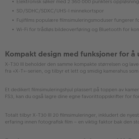
Elektronisk søker med 2 360 000 punkters oppløsning
SD/SDHC/SDXC/UHS-I minnekortspor
Fujifilms populære filmsimuleringsmoduser fungerer fo
Wi-Fi for trådløs bildeoverføring og Bluetooth for ko
Kompakt design med funksjoner for å u
X-T30 III beholder den samme kompakte størrelsen og lave v
fra «X-T»-serien, og tilbyr et lett og smidig kamerahus so
Et dedikert filmsimuleringshjul plassert på toppen av kamera
FS3, kan du også lagre dine egne favorittoppskrifter for for
Totalt tilbyr X-T30 III 20 filmsimuleringer, inkludert de 
erfaring innen fotografisk film – en viktig faktor bak den st