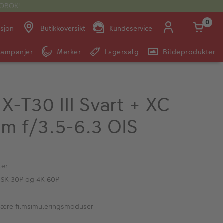
OTOBOK!
0
asjon
Butikkoversikt
Kundeservice
Kampanjer
Merker
Lagersalg
Bildeprodukter
Man -
09:00 -
14:00 -
Søndag:
Fre:
20:00
20:00
m X-T30 III Svart + XC
m f/3.5-6.3 OIS
E-post:
kundeservice@japanphoto.no
ler
 6K 30P og 4K 60P
ulære filmsimuleringsmoduser