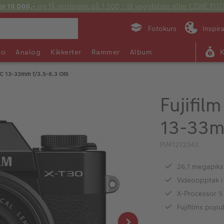
or 10 000,-
og få verdisjekk på 1 500,- til veggbilder eller CEWE F
Fotokurs
Inspir
to
Analog
Kikkerter
Rammer
Album
+ XC 13-33mm f/3.5-6.3 OIS
Fujifil
13-33m
PIM1272343
26,1 megapiks
Videoopptak i
X-Processor 5
Fujifilms pop