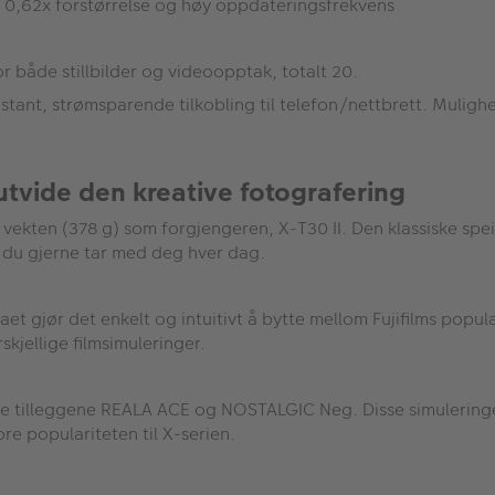
 0,62x forstørrelse og høy oppdateringsfrekvens
r både stillbilder og videoopptak, totalt 20.
nstant, strømsparende tilkobling til telefon/nettbrett. Muli
tvide den kreative fotografering
ekten (378 g) som forgjengeren, X-T30 II. Den klassiske speil
m du gjerne tar med deg hver dag.
et gjør det enkelt og intuitivt å bytte mellom Fujifilms popul
skjellige filmsimuleringer.
nyeste tilleggene REALA ACE og NOSTALGIC Neg. Disse simulering
ore populariteten til X-serien.