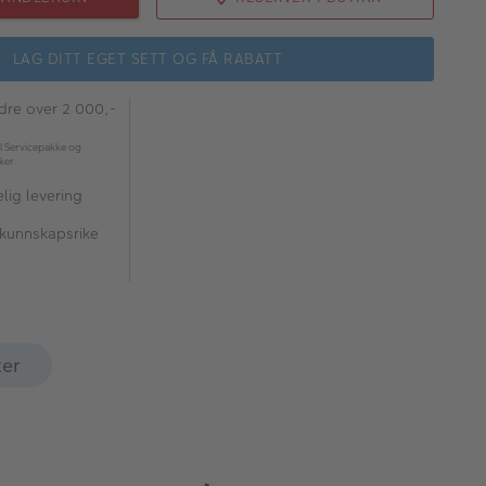
LAG DITT EGET SETT OG FÅ RABATT
rdre over 2 000,-
l Servicepakke og
kker
lig levering
 kunnskapsrike
ter