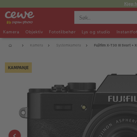
Kjøp f
Kamera
Objektiv
Fototilbehør
Lys og studio
Instantfo
Kamera
Systemkamera
Fujifilm X-T30 III Svart 
KAMPANJE