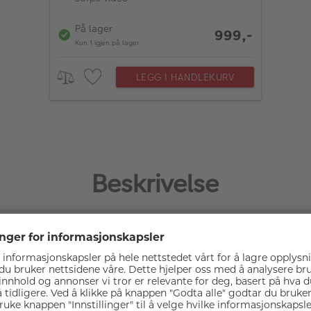
På lager
999,-
Kun 1 igjen på lager
LEGG I HANDLEKURV
Beskrivelse
 III bygger videre på det populære designet til forgjengeren
or som er dobbelt så rask som i den forrige modellen, har X-T
knologi.
 i 4:2:2 10-bits kvalitet. Det er også utstyrt med et dedikert