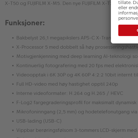
X-T50 og FUJIFILM X-M5. Den nye FUJIFILM X-T30 III er des
Funksjoner:
Bakbelyst 26,1 megapikslers APS-C X-Trans CMOS 4-sen
X-Processor 5 med dobbelt så høy prosesseringshast
Motivgjenkjenning med deep learning AI-teknologi so
Kontinuerlig fotografering med 20 fps med elektronis
Videoopptak i 6K 30P og 4K 60P 4:2:2 10bit internt ti
Full HD-video med høy hastighet opptil 240p
Interne videoformater: H.264 og H.265 / HEVC
F-Log2 fargegraderingsprofil for maksimalt dynamis
Mikrofoninngang (2,5 mm) og hodetelefonutgang vi
USB-lading (USB-C)
Vippbar berøringsfølsom 3-tommers LCD-skjerm med 