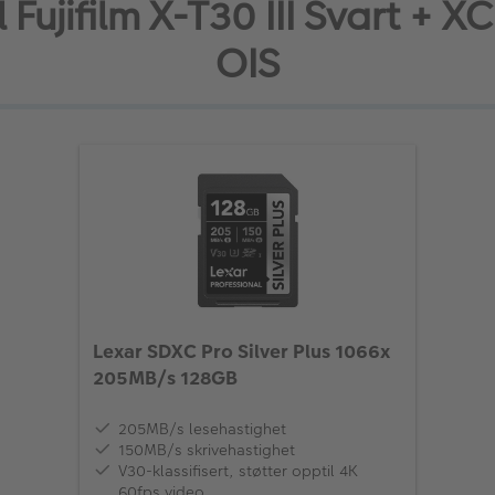
l Fujifilm X-T30 III Svart +
OIS
Lexar SDXC Pro Silver Plus 1066x
205MB/s 128GB
205MB/s lesehastighet
150MB/s skrivehastighet
V30-klassifisert, støtter opptil 4K
60fps video