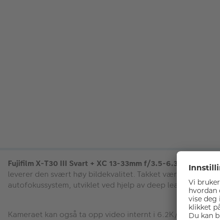
Fujifilm X-T30 III Svart + XC 13-33mm f/3.5-6.3 OIS
- X-T30
leverer den svært høy bildekvalitet. Takket være en prosess
autofokussystem, utviklet ved hjelp av deep learning AI-te
Kameraet kan også ta opp video internt i 6.2K/30P og 4K/60P