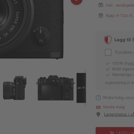
Inkl. verdisje
Kjøp X-T30 III
Legg til 
Forsikre
100% tryggh
Aldri egen
Hendelige 
SuperSikring er ik
Midlertidig utso
Varsle meg
Lagerstatus i v
LEGG I 