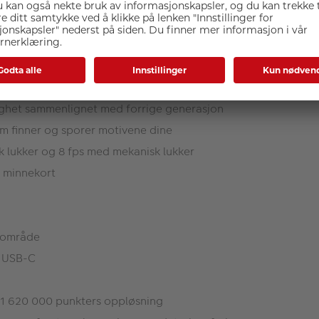
ignet for å øke kreativiteten og gleden ved fotografering, o
sor uten optisk lavpassfilter
ighet sammenlignet med forrige generasjon
m finner og sporer motivene dine
k lukker og 8 fps med mekanisk lukker
l minnekort
k område
a USB-C
1 620 000 punkters oppløsning