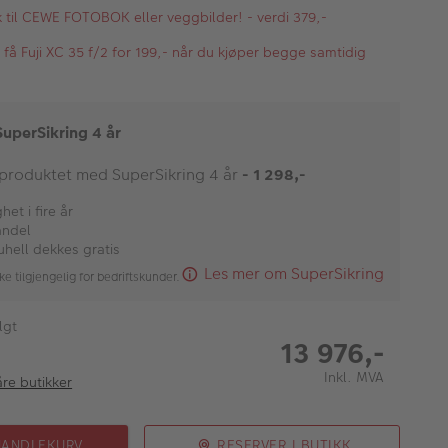
kk til CEWE FOTOBOK eller veggbilder! - verdi 379,-
, få Fuji XC 35 f/2 for 199,- når du kjøper begge samtidig
SuperSikring 4 år
 produktet med SuperSikring 4 år
- 1 298,-
et i fire år
andel
uhell dekkes gratis
Les mer om SuperSikring
ke tilgjengelig for bedriftskunder.
lgt
13 976,-
Inkl. MVA
åre butikker
HANDLEKURV
RESERVER I BUTIKK