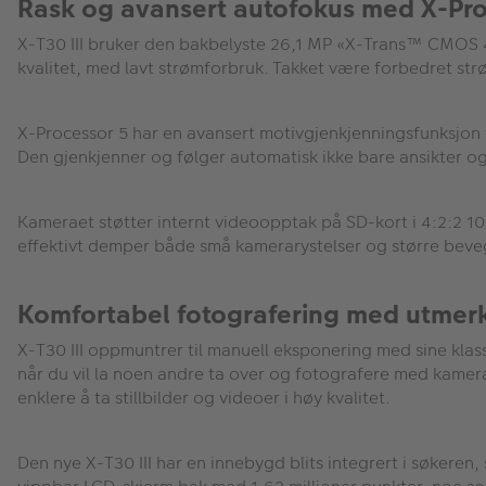
Rask og avansert autofokus med X-Pro
X-T30 III bruker den bakbelyste 26,1 MP «X-Trans™ CMOS 4
kvalitet, med lavt strømforbruk. Takket være forbedret str
X-Processor 5 har en avansert motivgjenkjenningsfunksjon 
Den gjenkjenner og følger automatisk ikke bare ansikter og ø
Kameraet støtter internt videoopptak på SD-kort i 4:2:2 10
effektivt demper både små kamerarystelser og større bevege
Komfortabel fotografering med utmerk
X-T30 III oppmuntrer til manuell eksponering med sine klassi
når du vil la noen andre ta over og fotografere med kamer
enklere å ta stillbilder og videoer i høy kvalitet.
Den nye X-T30 III har en innebygd blits integrert i søkeren, 