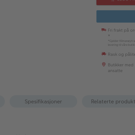
Fri frakt på o
*
*Gjelder Klimanøytra
levering til våre buti
Rask og pålite
Butikker med
ansatte
Spesifikasjoner
Relaterte produk