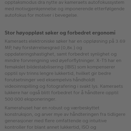
opptaksmodus dra nytte av kameraets autofokussystem
med motivgjenkjennelse og imponerende etterfølgende
autofokus for motiver i bevegelse.
Stor høyoppløst søker og forbedret ergonomi
Kameraets elektroniske søker har en oppløsning på 3.69
MP, høy forstørrelsesgrad (0,8x.) og
oppdateringshastighet, samt forbedret synlighet og
mindre forvrengning ved øyeforflytninger. X-T5 har en
femakslet bildestabilisering (IBIS) som kompenserer
opptil syv trinns lengre lukkertid, hvilket gir bedre
forutsetninger ved eksempelvis håndholdt
videoinnspilling og fotografering i svakt lys. Kameraets
lukkere har også blitt forbedret for å håndtere opptil
500 000 eksponeringer.
Kamerahuset har en robust og værbeskyttet
konstruksjon, og arver mye av håndteringen fra tidligere
generasjoner med flere omfattende og intuitive
kontroller for blant annet lukkertid, ISO og