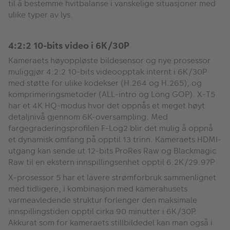
til å bestemme hvitbalanse i vanskelige situasjoner med
ulike typer av lys.
4:2:2 10-bits video i 6K/30P
Kameraets høyoppløste bildesensor og nye prosessor
muliggjør 4:2:2 10-bits videoopptak internt i 6K/30P
med støtte for ulike kodekser (H.264 og H.265), og
komprimeringsmetoder (ALL-intro og Long GOP). X-T5
har et 4K HQ-modus hvor det oppnås et meget høyt
detaljnivå gjennom 6K-oversampling. Med
fargegraderingsprofilen F-Log2 blir det mulig å oppnå
et dynamisk omfang på opptil 13 trinn. Kameraets HDMI-
utgang kan sende ut 12-bits ProRes Raw og Blackmagic
Raw til en ekstern innspillingsenhet opptil 6.2K/29.97P
X-prosessor 5 har et lavere strømforbruk sammenlignet
med tidligere, i kombinasjon med kamerahusets
varmeavledende struktur forlenger den maksimale
innspillingstiden opptil cirka 90 minutter i 6K/30P.
Akkurat som for kameraets stillbildedel kan man også i