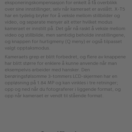
eksponeringskompensasjon for enkelt å få overblikk
over sine innstillinger, selv når kameraet er avslått. X-T5
har en tydelig bryter for å veksle mellom stillbilder og
video, og separate menyer alt etter hvilket modus
kameraet er innstilt på. Det går nå raskt å veksle mellom
video og stillbilde, men samtidig beholde innstillingene,
og knappen for hurtigmeny (Q meny) er også tilpasset
valgt opptaksmodus.
Kameraets grep er blitt forbedret, og flere av knappene
har blitt større for enklere å kunne anvende når man
eksempelvis arbeider med hansker. Den
berøringsfølsomme 3-tommers LCD-skjermen har en
oppløsning på 1.84 MP og kan vinkles i tre retninger;
opp og ned når du fotograferer i liggende format, og
opp når kameraet er vendt til stående format.