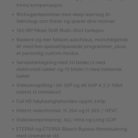
trinns kompensasjon
Motivgjenkjennelse med deep learning AI-
teknologi som finner og sparer dine motiver
160 MP Piksel Shift Multi-Shot funksjon
Raskere og mer følsom autofokus, motivfølgende
AF med fem spesialtilpassede programmer, pluss
et personlig custom-modus
Seriebildetagning med 20 bilder/s med
elektronisk lukker og 15 bilder/s med mekanisk
lukker
Videoinnspilling i 6K 30P og 4K 60P 4:2:2 10bit
internt til minnekort
Full HD høyhastighetsvideo opptil 240p
Internt videoformat: H.264 og H.265 / HEVC
Videokomprimering: ALL-intra og Long GOP
ETERNA og ETERNA Bleach Bypass-filmsimulering
med cinematisk stil