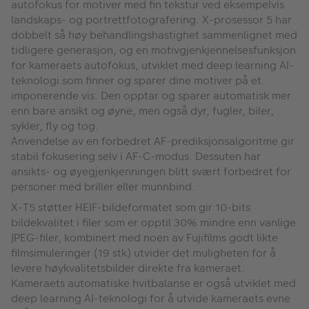
autofokus for motiver med fin tekstur ved eksempelvis
landskaps- og portrettfotografering. X-prosessor 5 har
dobbelt så høy behandlingshastighet sammenlignet med
tidligere generasjon, og en motivgjenkjennelsesfunksjon
for kameraets autofokus, utviklet med deep learning AI-
teknologi som finner og sparer dine motiver på et
imponerende vis. Den opptar og sparer automatisk mer
enn bare ansikt og øyne, men også dyr, fugler, biler,
sykler, fly og tog.
Anvendelse av en forbedret AF-prediksjonsalgoritme gir
stabil fokusering selv i AF-C-modus. Dessuten har
ansikts- og øyegjenkjenningen blitt svært forbedret for
personer med briller eller munnbind.
X-T5 støtter HEIF-bildeformatet som gir 10-bits
bildekvalitet i filer som er opptil 30% mindre enn vanlige
JPEG-filer, kombinert med noen av Fujifilms godt likte
filmsimuleringer (19 stk) utvider det muligheten for å
levere høykvalitetsbilder direkte fra kameraet.
Kameraets automatiske hvitbalanse er også utviklet med
deep learning AI-teknologi for å utvide kameraets evne