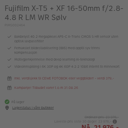
ALBUM
Fujifilm X-T5 + XF 16-50mm f/2.8-
4.8 R LM WR Sølv
Kampanjer
PIM5002464
Merker
Bakbelyst 40.2 megapiksel APS-C X-Trans CMOS 5 HR sensor uten
Lagersalg
optisk lavpassfilter
Femakslet bildestabilisering (IBIS) med opptil syv trinns
Bildeprodukter
kompensasjon
Motivgjenkjennelse med deep learning AI-teknologi
Videoinnspilling i 6K 30P og 4K 60P 4:2:2 10bit internt til minnekort
Fotokurs
Inspirasjon
Inkl. verdisjekk til CEWE FOTOBOK eller veggbilder! - verdi 379,-
Kampanje! Tilbudet varer t.o.m 31.08.26
Butikkoversikt
På lager
Lagerstatus i våre butikker
Ordinær pris 23 976,-
Laveste pris siste 30 dager 23 976,-
Nå 21 976,-