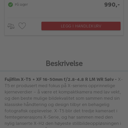
990,-
På lager
LEGG I HANDLEKURV
Beskrivelse
Fujifilm X-T5 + XF 16-50mm f/2.8-4.8 R LM WR Sølv -
X-
T5 er produsert med fokus på X-seriens opprinnelige
kjerneverdier – å være et kompaktkamera med lav vekt,
og den beste mulige bildekvalitet som sammen med sin
klassiske håndtering og design tilbyr en behagelig
fotografisk opplevelse. X-T5 blir det tredje kameraet i
femtegenerasjons X-Serie, og har sammen med den
nylig lanserte X-H2 den høyeste stillbildeoppløsningen i