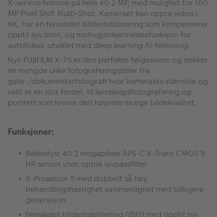
X-seriens historie på hele 40.2 MP, med mulighet for 160
MP Pixel Shift Multi-Shot. Kameraet kan oppta video i
6K, har en femakslet bildestabilisering som kompenserer
opptil syv trinn, og motivgjenkjennelsesfunksjon for
autofokus, utviklet med deep learning AI-teknologi.
Nye FUJIFILM X-T5 er den perfekte følgesvenn og dekker
en mengde ulike fotograferingsstiler fra
gate-/dokumentarfotografi hvor kameraets størrelse og
vekt er en stor fordel, til landskapsfotografering og
portrett som krever den høyeste mulige bildekvalitet.
Funksjoner:
Bakbelyst 40.2 megapiksel APS-C X-Trans CMOS 5
HR sensor uten optisk lavpassfilter
X-Prosessor 5 med dobbelt så høy
behandlingshastighet sammenlignet med tidligere
generasjon
Femakslet bildestabilisering (IBIS) med opptil syv