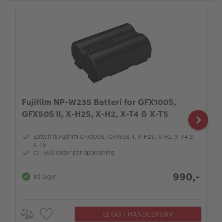
Fujifilm NP-W235 Batteri for GFX100S,
GFX50S II, X-H2S, X-H2, X-T4 & X-T5
Batteri til Fujifilm GFX100S, GFX50S II, X-H2S, X-H2, X-T4 &
X-T5
ca. 500 bilder per oppladning
990,-
På lager
LEGG I HANDLEKURV