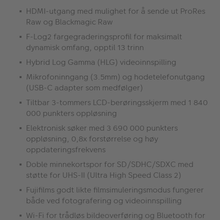
HDMI-utgang med mulighet for å sende ut ProRes
Raw og Blackmagic Raw
F-Log2 fargegraderingsprofil for maksimalt
dynamisk omfang, opptil 13 trinn
Hybrid Log Gamma (HLG) videoinnspilling
Mikrofoninngang (3.5mm) og hodetelefonutgang
(USB-C adapter som medfølger)
Tiltbar 3-tommers LCD-berøringsskjerm med 1 840
000 punkters oppløsning
Elektronisk søker med 3 690 000 punkters
oppløsning, 0,8x forstørrelse og høy
oppdateringsfrekvens
Doble minnekortspor for SD/SDHC/SDXC med
støtte for UHS-II (Ultra High Speed Class 2)
Fujifilms godt likte filmsimuleringsmodus fungerer
både ved fotografering og videoinnspilling
Wi-Fi for trådløs bildeoverføring og Bluetooth for