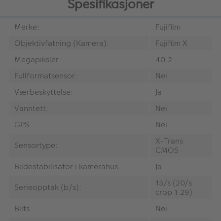
Spesifikasjoner
Merke:
Fujifilm
Objektivfatning (Kamera):
Fujifilm X
Megapiksler:
40.2
Fullformatsensor:
Nei
Værbeskyttelse:
Ja
Vanntett:
Nei
GPS:
Nei
X-Trans
Sensortype:
CMOS
Bildestabilisator i kamerahus:
Ja
13/s (20/s
Serieopptak (b/s):
crop 1.29)
Blits:
Nei