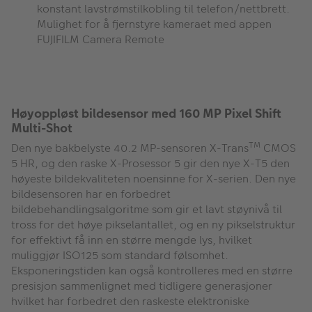
konstant lavstrømstilkobling til telefon/nettbrett.
Mulighet for å fjernstyre kameraet med appen
FUJIFILM Camera Remote
Høyoppløst bildesensor med 160 MP Pixel Shift
Multi-Shot
TM
Den nye bakbelyste 40.2 MP-sensoren X-Trans
CMOS
5 HR, og den raske X-Prosessor 5 gir den nye X-T5 den
høyeste bildekvaliteten noensinne for X-serien. Den nye
bildesensoren har en forbedret
bildebehandlingsalgoritme som gir et lavt støynivå til
tross for det høye pikselantallet, og en ny pikselstruktur
for effektivt få inn en større mengde lys, hvilket
muliggjør ISO125 som standard følsomhet.
Eksponeringstiden kan også kontrolleres med en større
presisjon sammenlignet med tidligere generasjoner
hvilket har forbedret den raskeste elektroniske