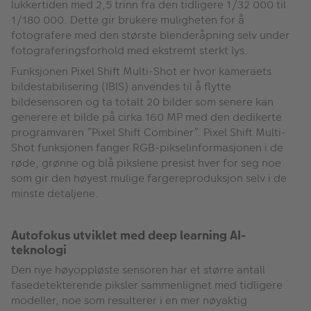
lukkertiden med 2,5 trinn fra den tidligere 1/32 000 til
1/180 000. Dette gir brukere muligheten for å
fotografere med den største blenderåpning selv under
fotograferingsforhold med ekstremt sterkt lys.
Funksjonen Pixel Shift Multi-Shot er hvor kameraets
bildestabilisering (IBIS) anvendes til å flytte
bildesensoren og ta totalt 20 bilder som senere kan
generere et bilde på cirka 160 MP med den dedikerte
programvaren ”Pixel Shift Combiner”. Pixel Shift Multi-
Shot funksjonen fanger RGB-pikselinformasjonen i de
røde, grønne og blå pikslene presist hver for seg noe
som gir den høyest mulige fargereproduksjon selv i de
minste detaljene.
Autofokus utviklet med deep learning AI-
teknologi
Den nye høyoppløste sensoren har et større antall
fasedetekterende piksler sammenlignet med tidligere
modeller, noe som resulterer i en mer nøyaktig