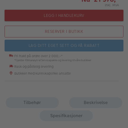
Inkl. MVA
LEGG I HANDLEKURV
RESERVER I BUTIKK
LAG DITT EGET SETT OG FÅ RABATT
Fri frakt på ordre over 2 000,-*
*Gjelder Klimanøytral Servicepakke og levering til våre butikker
Rask og pålitelig levering
Butikker med kunnskapsrike ansatte
Tilbehør
Beskrivelse
Spesifikasjoner