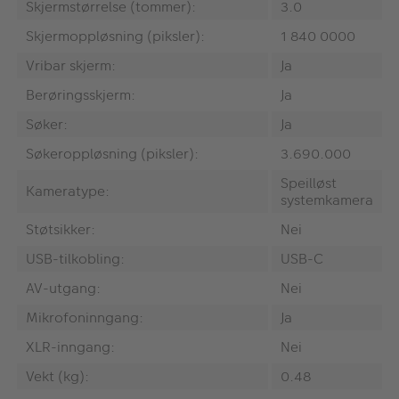
Skjermstørrelse (tommer):
3.0
Skjermoppløsning (piksler):
1 840 0000
Vribar skjerm:
Ja
Berøringsskjerm:
Ja
Søker:
Ja
Søkeroppløsning (piksler):
3.690.000
Speilløst
Kameratype:
systemkamera
Støtsikker:
Nei
USB-tilkobling:
USB-C
AV-utgang:
Nei
Mikrofoninngang:
Ja
XLR-inngang:
Nei
Vekt (kg):
0.48