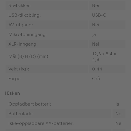
Støtsikker:
Nei
USB-tilkobling:
USB-C
AV-utgang:
Nei
Mikrofoninngang:
Ja
XLR-inngang:
Nei
12,3 x 8,4 x
Mål (B/H/D) (mm):
4,9
Vekt (kg):
0.44
Farge:
Grå
I Esken
Oppladbart batteri:
Ja
Batterilader:
Nei
Ikke-oppladbare AA-batterier:
Nei