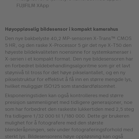
FUJIFILM XApp
Høyoppløselig bildesensor i kompakt kamerahus
Den nye bakbelyste 40,2 MP-sensoren X-Trans™ CMOS
5 HR, og den raske X-Processor 5 gir det nye X-T50 den
høyeste bildekvaliteten noensinne for systemkameraer i
X-serien i et kompakt format. Den nye bildesensoren har
en forbedret bildebehandlingsalgoritme som gir et lavt
støynivå til tross for det høye pikselantallet, og en ny
pikselstruktur for effektivt å få inn en større mengde lys,
hvilket muliggjør ISO125 som standardfølsomhet.
Eksponeringstiden kan også kontrolleres med større
presisjon sammenlignet med tidligere generasjoner, noe
som har forbedret den raskeste lukkertiden med 2,5 steg
fra tidligere 1/32 000 til 1/180 000. Dette gir brukeren
mulighet for å fotografere med den største
blenderåpningen, selv under fotograferingsforhold med
sterkt lys. Bildesensorens høye oppløsning kan også