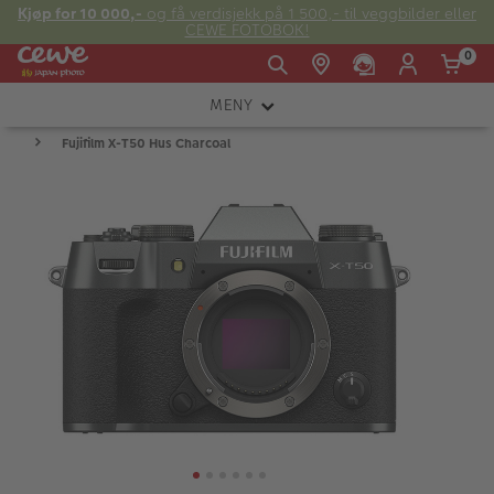
Kjøp for 10 000,-
og få verdisjekk på 1 500,- til veggbilder eller
CEWE FOTOBOK!
0
MENY
Man -
09:00 -
14:00 -
Søndag:
Fujifilm X-T50 Hus Charcoal
KAMERA
Fre:
20:00
20:00
OBJEKTIV
FOTOTILBEHØR
E-post:
LYS OG STUDIO
kundeservice@japanphoto.no
INSTANTFOTO
ANALOG
KIKKERTER
RAMMER