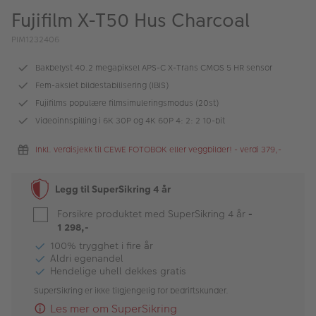
ALBUM
Fujifilm X-T50 Hus Charcoal
Kampanjer
PIM1232406
Merker
Bakbelyst 40.2 megapiksel APS-C X-Trans CMOS 5 HR sensor
Fem-akslet bildestabilisering (IBIS)
Lagersalg
Fujifilms populære filmsimuleringsmodus (20st)
Videoinnspilling i 6K 30P og 4K 60P 4: 2: 2 10-bit
Bildeprodukter
Inkl. verdisjekk til CEWE FOTOBOK eller veggbilder! - verdi 379,-
Fotokurs
Legg til SuperSikring 4 år
Inspirasjon
Forsikre produktet med SuperSikring 4 år
-
Butikkoversikt
1 298,-
100% trygghet i fire år
Aldri egenandel
Hendelige uhell dekkes gratis
SuperSikring er ikke tilgjengelig for bedriftskunder.
Les mer om SuperSikring