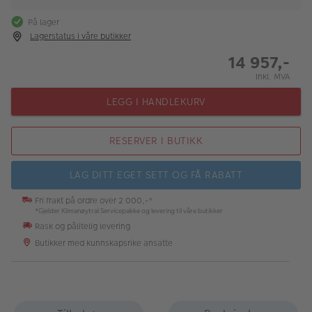
På lager
Lagerstatus i våre butikker
14 957,-
Inkl. MVA
LEGG I HANDLEKURV
RESERVER I BUTIKK
LAG DITT EGET SETT OG FÅ RABATT
Fri frakt på ordre over 2 000,-*
*Gjelder Klimanøytral Servicepakke og levering til våre butikker
Rask og pålitelig levering
Butikker med kunnskapsrike ansatte