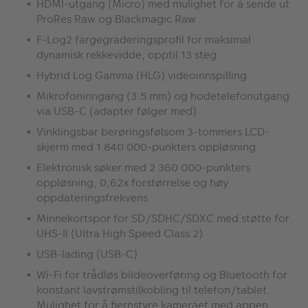
HDMI-utgang (Micro) med mulighet for å sende ut
ProRes Raw og Blackmagic Raw
F-Log2 fargegraderingsprofil for maksimal
dynamisk rekkevidde, opptil 13 steg
Hybrid Log Gamma (HLG) videoinnspilling
Mikrofoninngang (3.5 mm) og hodetelefonutgang
via USB-C (adapter følger med)
Vinklingsbar berøringsfølsom 3-tommers LCD-
skjerm med 1 840 000-punkters oppløsning
Elektronisk søker med 2 360 000-punkters
oppløsning, 0,62x forstørrelse og høy
oppdateringsfrekvens
Minnekortspor for SD/SDHC/SDXC med støtte for
UHS-II (Ultra High Speed Class 2)
USB-lading (USB-C)
Wi-Fi for trådløs bildeoverføring og Bluetooth for
konstant lavstrømstilkobling til telefon/tablet.
Mulighet for å fjernstyre kameraet med appen