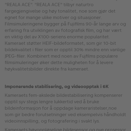
"REALA ACE". "REALA ACE" tilbyr naturtro
fargegjengivelse og høy tonalitet, noe som gjør det
egnet for mange ulike motiver og situasjoner.
Filmsimuleringene bygger på Fujifilms 90-år lange arv og
erfaring fra utviklingen av fotografisk film, og har vært
en viktig del av X100-seriens enorme popularitet.
Kameraet støtter HEIF-bildeformatet, som gir 10-bit
bildekvalitet i filer som er opptil 30% mindre enn vanlige
JPEG-filer. Kombinert med noen av Fujfilms populære
filmsimuleringer øker dette muligheten for å levere
høykvalitetsbilder direkte fra kameraet.
Imponerende stabilisering, og videoopptak i 6K
Kameraets fem-akslede bildestabilisering kompenserer
opptil syv stegs lengre lukkertid ved å bruke
bildeinformasjon for å oppdage kameraristelser,noe
som gir bedre forutsetninger ved eksempelvis håndholdt
videoinnspilling, og fotografering i svakt lys.
Kameraets høyoppløselige bildesensor og nye prosessor