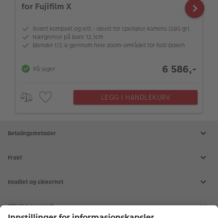
for Fujifilm X
Svært kompakt og lett - ideelt for speilløse kamera (285 gr)
Nærgrense på bare 12,1cm
Blender f/2.8 gjennom hele zoom-området for flott bokeh
6 586,-
På lager
LEGG I HANDLEKURV
Betalingsmetoder
Frakt
Kvalitet og sikkerhet
CEWE bærekraft