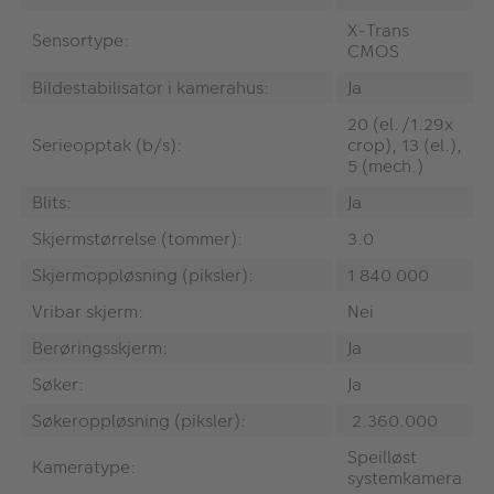
X-Trans
Sensortype:
CMOS
Bildestabilisator i kamerahus:
Ja
20 (el./1.29x
Serieopptak (b/s):
crop), 13 (el.),
5 (mech.)
Blits:
Ja
Skjermstørrelse (tommer):
3.0
Skjermoppløsning (piksler):
1 840 000
Vribar skjerm:
Nei
Berøringsskjerm:
Ja
Søker:
Ja
Søkeroppløsning (piksler):
2.360.000
Speilløst
Kameratype:
systemkamera