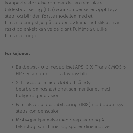
kompakte størrelse rommer det en fem-akslet
bildestabilisering (IBIS) som kompenserer opptil syv
steg, og blir den første modellen med et
filmsimuleringshjul på toppen av kameraet slik at man
raskt og enkelt kan velge blant Fujfilms 20 ulike
filmsimuleringer.
Funksjoner:
Bakbelyst 40.2 megapiksel APS-C X-Trans CMOS 5
HR sensor uten optisk lavpassfilter
X-Processor 5 med dobbelt så høy
bearbeidningshastighet sammenlignet med
tidligere generasjon
Fem-akslet bildestabilisering (IBIS) med opptil syv
stegs kompensasjon
Motivgjenkjennelse med deep learning AI-
teknologi som finner og sporer dine motiver