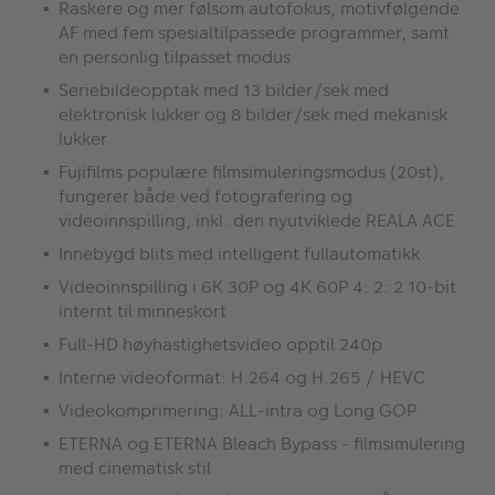
Raskere og mer følsom autofokus, motivfølgende
AF med fem spesialtilpassede programmer, samt
en personlig tilpasset modus
Seriebildeopptak med 13 bilder/sek med
elektronisk lukker og 8 bilder/sek med mekanisk
lukker
Fujifilms populære filmsimuleringsmodus (20st),
fungerer både ved fotografering og
videoinnspilling, inkl. den nyutviklede REALA ACE
Innebygd blits med intelligent fullautomatikk
Videoinnspilling i 6K 30P og 4K 60P 4: 2: 2 10-bit
internt til minneskort
Full-HD høyhastighetsvideo opptil 240p
Interne videoformat: H.264 og H.265 / HEVC
Videokomprimering: ALL-intra og Long GOP
ETERNA og ETERNA Bleach Bypass - filmsimulering
med cinematisk stil