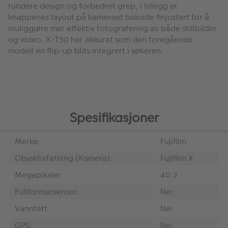
rundere design og forbedret grep, i tillegg er
knappenes layout på kameraet bakside finjustert for å
muliggjøre mer effektiv fotografering av både stillbilder
og video. X-T50 har akkurat som den foregående
modell en flip-up blits integrert i søkeren.
Spesifikasjoner
Merke:
Fujifilm
Objektivfatning (Kamera):
Fujifilm X
Megapiksler:
40.2
Fullformatsensor:
Nei
Vanntett:
Nei
GPS:
Nei