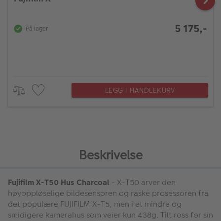
5 175,-
På lager
LEGG I HANDLEKURV
Beskrivelse
Fujifilm X-T50 Hus Charcoal
- X-T50 arver den
høyoppløselige bildesensoren og raske prosessoren fra
det populære FUJIFILM X-T5, men i et mindre og
smidigere kamerahus som veier kun 438g. Tilt ross for sin