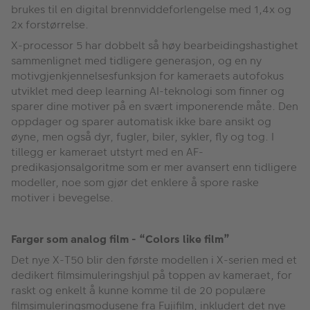
brukes til en digital brennviddeforlengelse med 1,4x og
2x forstørrelse.
X-processor 5 har dobbelt så høy bearbeidingshastighet
sammenlignet med tidligere generasjon, og en ny
motivgjenkjennelsesfunksjon for kameraets autofokus
utviklet med deep learning AI-teknologi som finner og
sparer dine motiver på en svært imponerende måte. Den
oppdager og sparer automatisk ikke bare ansikt og
øyne, men også dyr, fugler, biler, sykler, fly og tog. I
tillegg er kameraet utstyrt med en AF-
predikasjonsalgoritme som er mer avansert enn tidligere
modeller, noe som gjør det enklere å spore raske
motiver i bevegelse.
Farger som analog film - “Colors like film”
Det nye X-T50 blir den første modellen i X-serien med et
dedikert filmsimuleringshjul på toppen av kameraet, for
raskt og enkelt å kunne komme til de 20 populære
filmsimuleringsmodusene fra Fujifilm, inkludert det nye