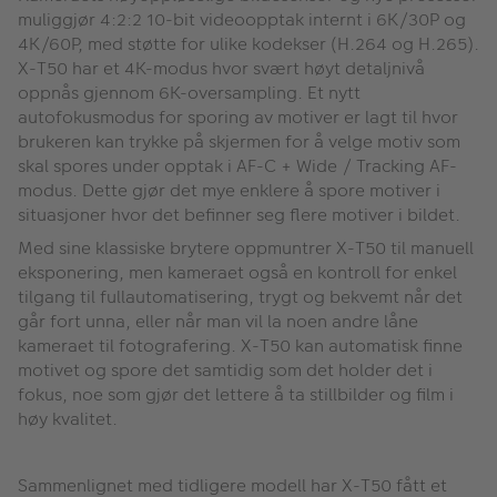
muliggjør 4:2:2 10-bit videoopptak internt i 6K/30P og
4K/60P, med støtte for ulike kodekser (H.264 og H.265).
X-T50 har et 4K-modus hvor svært høyt detaljnivå
oppnås gjennom 6K-oversampling. Et nytt
autofokusmodus for sporing av motiver er lagt til hvor
brukeren kan trykke på skjermen for å velge motiv som
skal spores under opptak i AF-C + Wide / Tracking AF-
modus. Dette gjør det mye enklere å spore motiver i
situasjoner hvor det befinner seg flere motiver i bildet.
Med sine klassiske brytere oppmuntrer X-T50 til manuell
eksponering, men kameraet også en kontroll for enkel
tilgang til fullautomatisering, trygt og bekvemt når det
går fort unna, eller når man vil la noen andre låne
kameraet til fotografering. X-T50 kan automatisk finne
motivet og spore det samtidig som det holder det i
fokus, noe som gjør det lettere å ta stillbilder og film i
høy kvalitet.
Sammenlignet med tidligere modell har X-T50 fått et