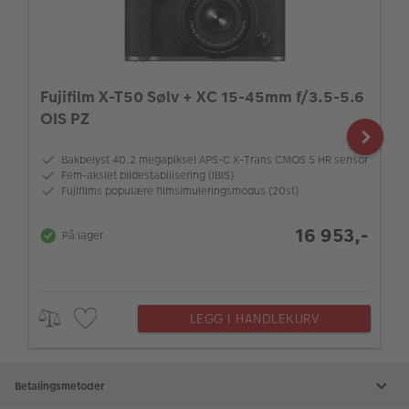
Fujifilm X-T50 Sølv + XC 15-45mm f/3.5-5.6
OIS PZ
Bakbelyst 40.2 megapiksel APS-C X-Trans CMOS 5 HR sensor
Fem-akslet bildestabilisering (IBIS)
Fujifilms populære filmsimuleringsmodus (20st)
16 953,-
På lager
LEGG I HANDLEKURV
Betalingsmetoder