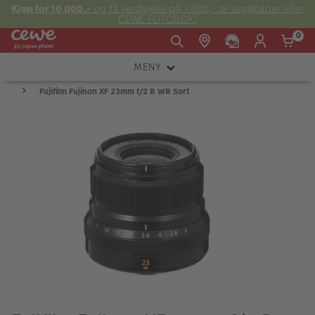
Kjøp for 10 000,-
og få verdisjekk på 1 500,- til veggbilder eller
CEWE FOTOBOK!
0
MENY
Man -
09:00 -
14:00 -
Søndag:
Fujifilm Fujinon XF 23mm f/2 R WR Sort
KAMERA
Fre:
20:00
20:00
OBJEKTIV
FOTOTILBEHØR
E-post:
LYS OG STUDIO
kundeservice@japanphoto.no
INSTANTFOTO
ANALOG
KIKKERTER
RAMMER