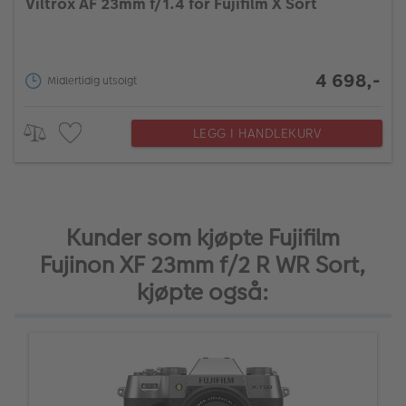
Viltrox AF 23mm f/1.4 for Fujifilm X Sort
4 698,-
Midlertidig utsolgt
LEGG I HANDLEKURV
Kunder som kjøpte Fujifilm
Fujinon XF 23mm f/2 R WR Sort,
kjøpte også: