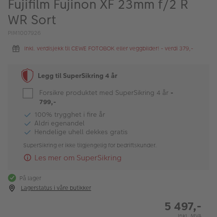
Fujifilm Fujinon XF 23mm f/2 R
ALBUM
WR Sort
Kampanjer
PIM1007926
Merker
Inkl. verdisjekk til CEWE FOTOBOK eller veggbilder! - verdi 379,-
Lagersalg
Legg til SuperSikring 4 år
Bildeprodukter
Forsikre produktet med SuperSikring 4 år
-
799,-
Fotokurs
100% trygghet i fire år
Aldri egenandel
Hendelige uhell dekkes gratis
Inspirasjon
SuperSikring er ikke tilgjengelig for bedriftskunder.
Butikkoversikt
Les mer om SuperSikring
På lager
Lagerstatus i våre butikker
5 497,-
Inkl. MVA