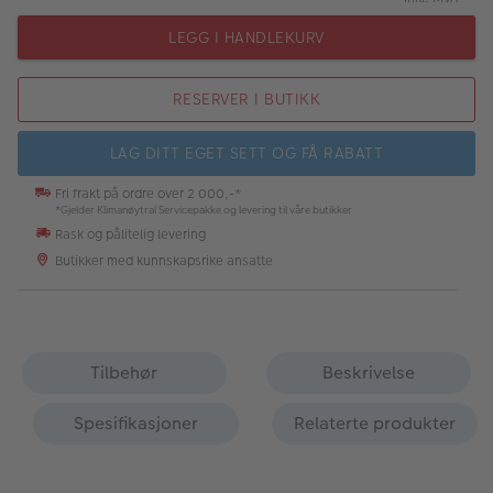
LEGG I HANDLEKURV
RESERVER I BUTIKK
LAG DITT EGET SETT OG FÅ RABATT
Fri frakt på ordre over 2 000,-*
*Gjelder Klimanøytral Servicepakke og levering til våre butikker
Rask og pålitelig levering
Butikker med kunnskapsrike ansatte
Tilbehør
Beskrivelse
Spesifikasjoner
Relaterte produkter