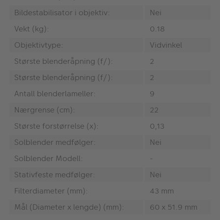
Bildestabilisator i objektiv:
Nei
Vekt (kg):
0.18
Objektivtype:
Vidvinkel
Største blenderåpning (f/):
2
Største blenderåpning (f/):
2
Antall blenderlameller:
9
Nærgrense (cm):
22
Største forstørrelse (x):
0,13
Solblender medfølger:
Nei
Solblender Modell:
-
Stativfeste medfølger:
Nei
Filterdiameter (mm):
43 mm
Mål (Diameter x lengde) (mm):
60 x 51.9 mm