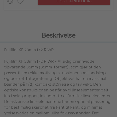
LEGG I HANDLEKURV
Beskrivelse
Fujifilm XF 23mm f/2 R WR
Fujifilm XF 23mm f/2 R WR
- Allsidig brennvidde
tilsvarende 35mm (35mm-format), som gjør at den
passer til en rekke motiv og situasjoner som landskap-
og portrettfotografering. Objektivet har en maksimal
blender på f/2, kompakt størrelse og lav vekt. Den
optiske konstruksjonen består av ti linseelementer delt
inn i seks grupper, inkludert to asfæriske linseelementer.
De asfæriske linseelementene har en optimal plassering
for best mulig skarphet fra kant til kant, og minimal
ytelsesvariasjon mellom ulike fokusavstander. Det