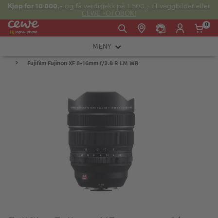
Kjøp for 10 000,-
og få verdisjekk på 1 500,- til veggbilder eller
CEWE FOTOBOK!
0
MENY
Man -
09:00 -
14:00 -
Søndag:
Fujifilm Fujinon XF 8-16mm f/2.8 R LM WR
KAMERA
Fre:
20:00
20:00
OBJEKTIV
FOTOTILBEHØR
E-post:
LYS OG STUDIO
kundeservice@japanphoto.no
INSTANTFOTO
ANALOG
KIKKERTER
RAMMER