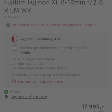
Fujifilm Fujinon XF 8-16mm f/2.8
ALBUM
R LM WR
Kampanjer
PIM1056072
Merker
Inkl. verdisjekk til CEWE FOTOBOK eller veggbilder! - verdi 379,-
Lagersalg
Legg til SuperSikring 4 år
Bildeprodukter
Forsikre produktet med SuperSikring 4 år
-
1 499,-
Fotokurs
100% trygghet i fire år
Aldri egenandel
Hendelige uhell dekkes gratis
Inspirasjon
SuperSikring er ikke tilgjengelig for bedriftskunder.
Butikkoversikt
Les mer om SuperSikring
På lager
Lagerstatus i våre butikker
17 995,-
Inkl. MVA