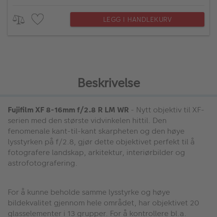
LEGG I HANDLEKURV
Beskrivelse
Fujifilm XF 8-16mm f/2.8 R LM WR
- Nytt objektiv til XF-
serien med den største vidvinkelen hittil. Den
fenomenale kant-til-kant skarpheten og den høye
lysstyrken på f/2.8, gjør dette objektivet perfekt til å
fotografere landskap, arkitektur, interiørbilder og
astrofotografering.
For å kunne beholde samme lysstyrke og høye
bildekvalitet gjennom hele området, har objektivet 20
glasselementer i 13 grupper. For å kontrollere bl.a.