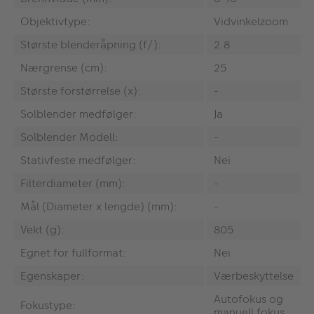
Objektivtype:
Vidvinkelzoom
Største blenderåpning (f/):
2.8
Nærgrense (cm):
25
Største forstørrelse (x):
-
Solblender medfølger:
Ja
Solblender Modell:
-
Stativfeste medfølger:
Nei
Filterdiameter (mm):
-
Mål (Diameter x lengde) (mm):
-
Vekt (g):
805
Egnet for fullformat:
Nei
Egenskaper:
Værbeskyttelse
Autofokus og
Fokustype:
manuell fokus