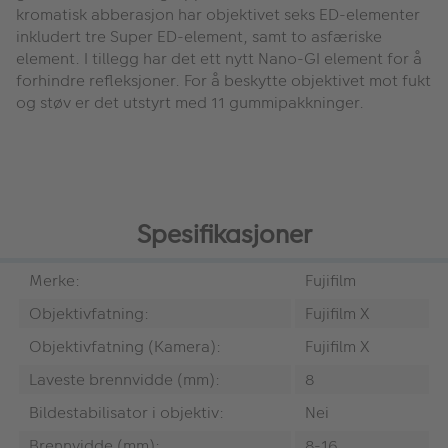
kromatisk abberasjon har objektivet seks ED-elementer
inkludert tre Super ED-element, samt to asfæriske
element. I tillegg har det ett nytt Nano-GI element for å
forhindre refleksjoner. For å beskytte objektivet mot fukt
og støv er det utstyrt med 11 gummipakkninger.
Spesifikasjoner
Merke:
Fujifilm
Objektivfatning:
Fujifilm X
Objektivfatning (Kamera):
Fujifilm X
Laveste brennvidde (mm):
8
Bildestabilisator i objektiv:
Nei
Brennvidde (mm):
8-16