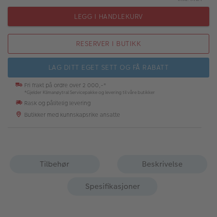
LEGG I HANDLEKURV
RESERVER I BUTIKK
LAG DITT EGET SETT OG FÅ RABATT
Fri frakt på ordre over 2 000,-*
*Gjelder Klimanøytral Servicepakke og levering til våre butikker
Rask og pålitelig levering
Butikker med kunnskapsrike ansatte
Tilbehør
Beskrivelse
Spesifikasjoner