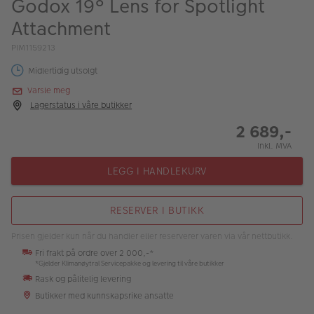
Godox 19° Lens for Spotlight
ALBUM
Attachment
Kampanjer
PIM1159213
Merker
Midlertidig utsolgt
Varsle meg
Lagersalg
Lagerstatus i våre butikker
Bildeprodukter
2 689,-
Inkl. MVA
Fotokurs
LEGG I HANDLEKURV
Inspirasjon
RESERVER I BUTIKK
Butikkoversikt
Prisen gjelder kun når du handler eller reserverer varen via vår nettbutikk.
Fri frakt på ordre over 2 000,-*
*Gjelder Klimanøytral Servicepakke og levering til våre butikker
Rask og pålitelig levering
Butikker med kunnskapsrike ansatte