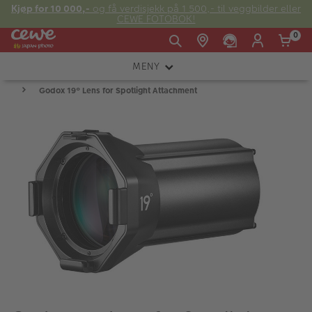
Kjøp for 10 000,-
og få verdisjekk på 1 500,- til veggbilder eller
CEWE FOTOBOK!
0
MENY
Man -
09:00 -
14:00 -
Søndag:
Godox 19° Lens for Spotlight Attachment
KAMERA
Fre:
20:00
20:00
OBJEKTIV
FOTOTILBEHØR
E-post:
LYS OG STUDIO
kundeservice@japanphoto.no
INSTANTFOTO
ANALOG
KIKKERTER
RAMMER