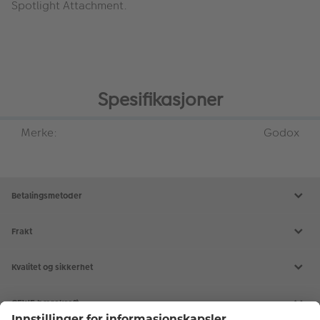
Spotlight Attachment.
Spesifikasjoner
Merke:
Godox
Betalingsmetoder
Frakt
Kvalitet og sikkerhet
CEWE bærekraft