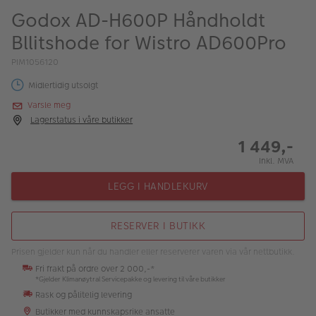
ALBUM
Godox AD-H600P Håndholdt
Bllitshode for Wistro AD600Pro
Kampanjer
PIM1056120
Merker
Midlertidig utsolgt
Lagersalg
Varsle meg
Lagerstatus i våre butikker
Bildeprodukter
1 449,-
Inkl. MVA
Fotokurs
LEGG I HANDLEKURV
Inspirasjon
Butikkoversikt
RESERVER I BUTIKK
Prisen gjelder kun når du handler eller reserverer varen via vår nettbutikk.
Fri frakt på ordre over 2 000,-*
*Gjelder Klimanøytral Servicepakke og levering til våre butikker
Rask og pålitelig levering
Butikker med kunnskapsrike ansatte