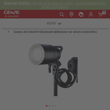
Kjøp for 10 000,-
og få verdisjekk på 1 500,- til veggbilder eller
CEWE FOTOBOK!
0
MENY
Man -
09:00 -
14:00 -
Søndag:
Godox AD-H600P Håndholdt Bllitshode for Wistro AD600Pro
KAMERA
Fre:
20:00
20:00
OBJEKTIV
FOTOTILBEHØR
E-post:
LYS OG STUDIO
kundeservice@japanphoto.no
INSTANTFOTO
ANALOG
KIKKERTER
RAMMER