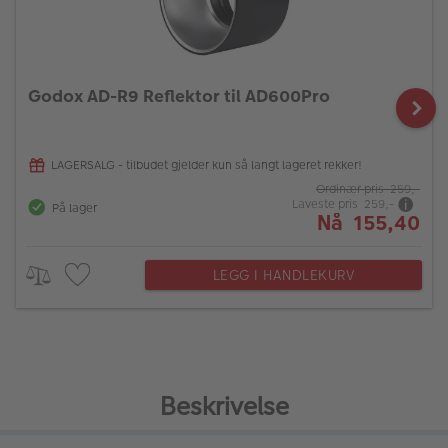
Godox AD-R9 Reflektor til AD600Pro
LAGERSALG - tilbudet gjelder kun så langt lageret rekker!
Ordinær pris 259,-
Laveste pris 259,-
På lager
Nå 155,40
LEGG I HANDLEKURV
Beskrivelse