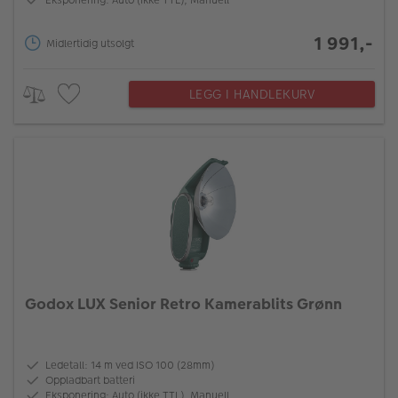
1 991,-
Midlertidig utsolgt
LEGG I HANDLEKURV
Godox LUX Senior Retro Kamerablits Grønn
Ledetall: 14 m ved ISO 100 (28mm)
Oppladbart batteri
Eksponering: Auto (ikke TTL), Manuell