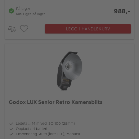
På lager
988,-
Kun 1 igjen på lager
LEGG I HANDLEKURV
Godox LUX Senior Retro Kamerablits
Ledetall: 14 m ved ISO 100 (28mm)
Oppladbart batteri
Eksponering: Auto (ikke TTL), Manuell