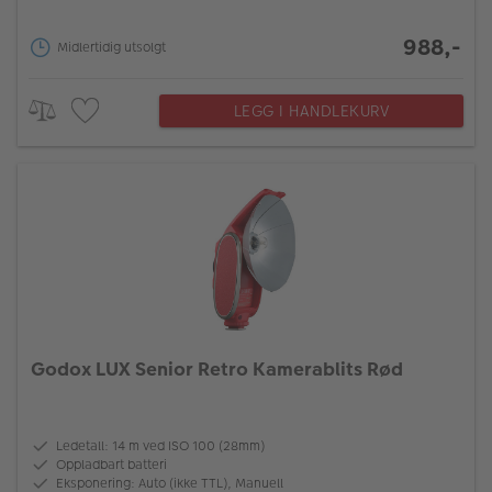
988,-
Midlertidig utsolgt
LEGG I HANDLEKURV
Godox LUX Senior Retro Kamerablits Rød
Ledetall: 14 m ved ISO 100 (28mm)
Oppladbart batteri
Eksponering: Auto (ikke TTL), Manuell