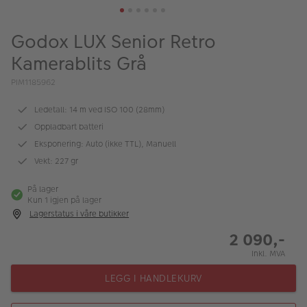
ALBUM
Godox LUX Senior Retro
Kampanjer
Kamerablits Grå
Merker
PIM1185962
Lagersalg
Ledetall: 14 m ved ISO 100 (28mm)
Bildeprodukter
Oppladbart batteri
Eksponering: Auto (ikke TTL), Manuell
Fotokurs
Vekt: 227 gr
Inspirasjon
På lager
Kun 1 igjen på lager
Lagerstatus i våre butikker
Butikkoversikt
2 090,-
Inkl. MVA
LEGG I HANDLEKURV