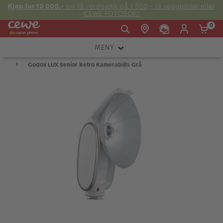
Kjøp for 10 000,-
og få verdisjekk på 1 500,- til veggbilder eller
CEWE FOTOBOK!
0
MENY
Man -
09:00 -
14:00 -
Søndag:
Godox LUX Senior Retro Kamerablits Grå
KAMERA
Fre:
20:00
20:00
OBJEKTIV
FOTOTILBEHØR
E-post:
LYS OG STUDIO
kundeservice@japanphoto.no
INSTANTFOTO
ANALOG
KIKKERTER
RAMMER