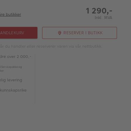
1 290,-
åre butikker
Inkl. MVA
HANDLEKURV
RESERVER I BUTIKK
år du handler eller reserverer varen via vår nettbutikk.
rdre over 2 000,-
l Servicepakke og
kker
lig levering
 kunnskapsrike