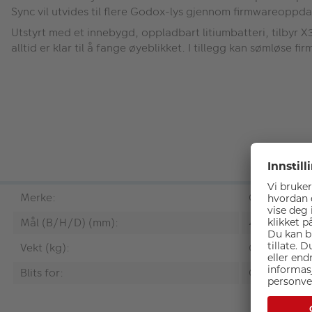
Sync vil utvides til flere Godox-lys gjennom firmwareoppda
Utstyrt med et innebygd, oppladbart litiumbatteri, tilbyr 
alltid er klar til å fange øyeblikket. I tillegg kan sømløs
Merke:
Godox
Mål (B/H/D) (mm):
45.7 x 40.6 
Vekt (kg):
0.2
Blits for:
Canon