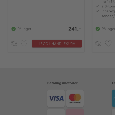
fra 1/1 t
2,3-tom
Innebyg
sender/
241,-
På lager
På lage
LEGG I HANDLEKURV
Betalingsmetoder
F