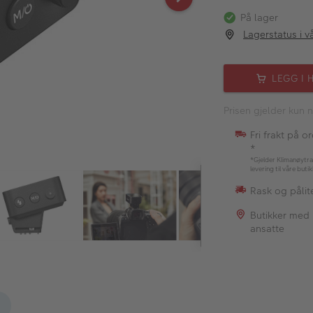
På lager
Lagerstatus i v
LEGG I 
Prisen gjelder kun n
Fri frakt på o
*
*Gjelder Klimanøytra
levering til våre buti
Rask og pålite
Butikker med
ansatte