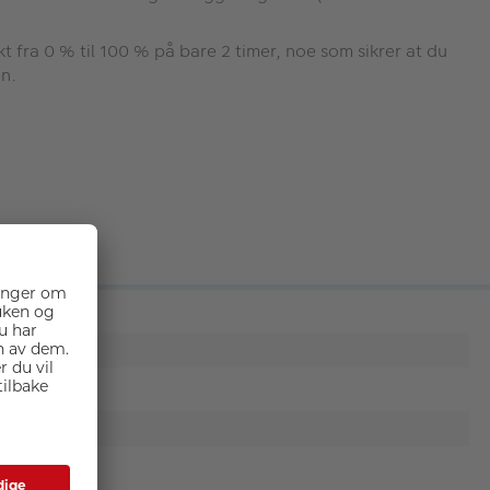
 fra 0 % til 100 % på bare 2 timer, noe som sikrer at du
en.