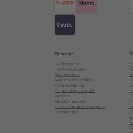
Tjenester
D
Kundeservice
O
Forsikre fotoutstyr
V
Kjøp gavekort
Ka
Meld deg på fotokurs
Le
Delta på webinar
K
Ekspress bilder i butikk
I
Passfoto
In
Motta nyhetsbrev
In
Last ned gratis fotoprogram
P
Digitalisering
Kj
B
Fr
B