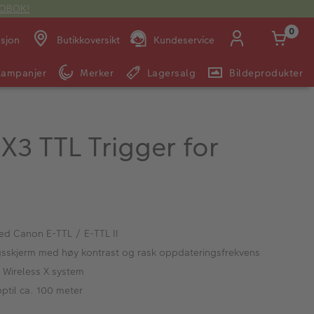
OTOBOK!
0
asjon
Butikkoversikt
Kundeservice
Kampanjer
Merker
Lagersalg
Bildeprodukter
Man -
09:00 -
14:00 -
Søndag:
Fre:
20:00
20:00
X3 TTL Trigger for
E-post:
kundeservice@japanphoto.no
d Canon E-TTL / E-TTL II
sskjerm med høy kontrast og rask oppdateringsfrekvens
Wireless X system
ptil ca. 100 meter