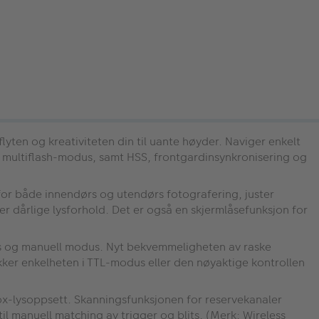
lyten og kreativiteten din til uante høyder. Naviger enkelt
g multiflash-modus, samt HSS, frontgardinsynkronisering og
or både innendørs og utendørs fotografering, juster
ller dårlige lysforhold. Det er også en skjermlåsefunksjon for
s og manuell modus. Nyt bekvemmeligheten av raske
ekker enkelheten i TTL-modus eller den nøyaktige kontrollen
ox-lysoppsett. Skanningsfunksjonen for reservekanaler
til manuell matching av trigger og blits. (Merk: Wireless