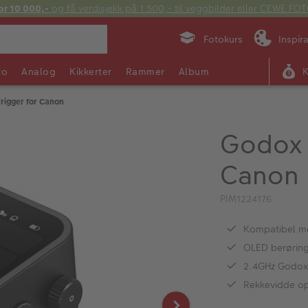
or 10 000,-
og få verdisjekk på 1 500,- til veggbilder eller CEWE F
Fotokurs
Inspir
to
Analog
Kikkerter
Rammer
Album
rigger for Canon
Godox 
Canon
PIM1224176
Kompatibel me
OLED berøring
2.4GHz Godox 
Rekkevidde op