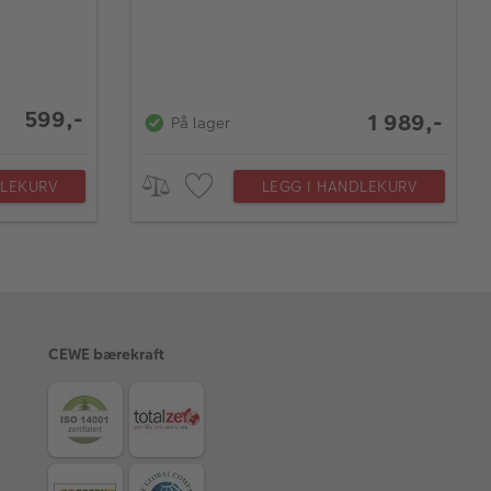
599,-
1 989,-
På lager
DLEKURV
LEGG I HANDLEKURV
CEWE bærekraft