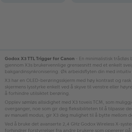
Godox X3 TTL Trigger for Canon
- En minimalistisk trådløs
gjennom X3s brukervennlige grensesnitt med et enkelt svei
bakgardinsynkronisering. Øk arbeidsflyten din med intuitiv 
X3 har en OLED-berøringsskjerm med høy kontrast og rask 
skjermens lysstyrke enkelt ved å skyve til venstre eller høyr
å forhindre utilsiktet berøring.
Opplev sømløs allsidighet med X3 toveis TCM, som muligg
overganger, noe som gir deg fleksibiliteten til å tilpasse 
av manuell modus, gir X3 deg mulighet til å bytte mellom d
Ved å bruke det avanserte 2,4 GHz Godox Wireless X-system
forhindrer forstyrrelser fra andre brukere som opererer på s