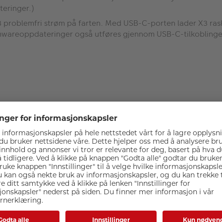
teringer.)
X3 problemfri strøm på farten. Med USB-C-porten lader X3 raskt
e firmwareoppdateringer også utføres gjennom USB-C-tilkobling
Spesifikasjoner
x 38.1