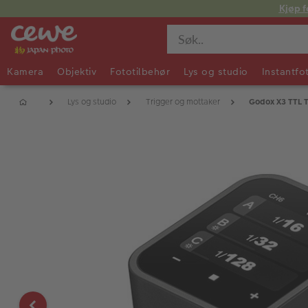
Kjøp f
Kamera
Objektiv
Fototilbehør
Lys og studio
Instantfo
Lys og studio
Trigger og mottaker
Godox X3 TTL T