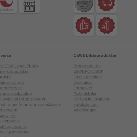
iverse
CEWE bildeprodukter
m CEWE Japan Photo
Bildeprodukter
åre fotobutikker
CEWE FOTOBOK
rriere
Fremkalle bilder
dige stillinger
Veggbilder
undefordeler
Fotogaver
nspirasjonskatalog
Mobildeksler
sirasjon til fotoprodukter
Kort og invitasjoner
nstillinger for informasjonskapsler
Fotokalender
ersonvern
Anledninger
øpsvilkår
rukeravtale
akt og levering
etalingsmetoder