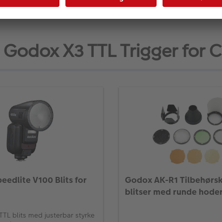
 Godox X3 TTL Trigger for C
edlite V100 Blits for
Godox AK-R1 Tilbehørski
blitser med runde hode
TL blits med justerbar styrke