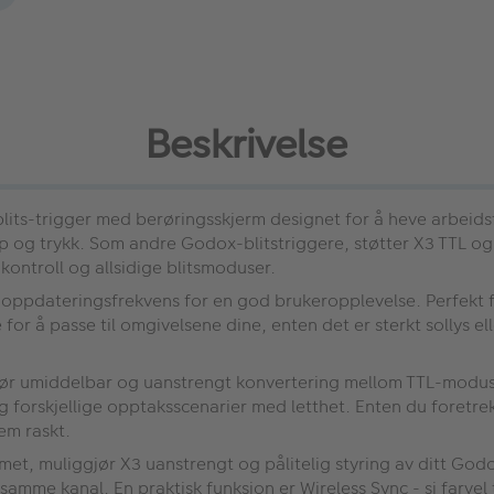
Beskrivelse
 blits-trigger med berøringsskjerm
designet for å heve arbeidsf
p og trykk. Som andre Godox-blitstriggere, støtter X3 TTL o
kontroll og allsidige blitsmoduser.
oppdateringsfrekvens for en god brukeropplevelse. Perfekt f
e for å passe til omgivelsene dine, enten det er sterkt sollys e
jør umiddelbar og uanstrengt konvertering mellom TTL-modu
deg forskjellige opptaksscenarier med letthet. Enten du foretr
em raskt.
et, muliggjør X3 uanstrengt og pålitelig styring av ditt God
amme kanal. En praktisk funksjon er Wireless Sync - si farvel 