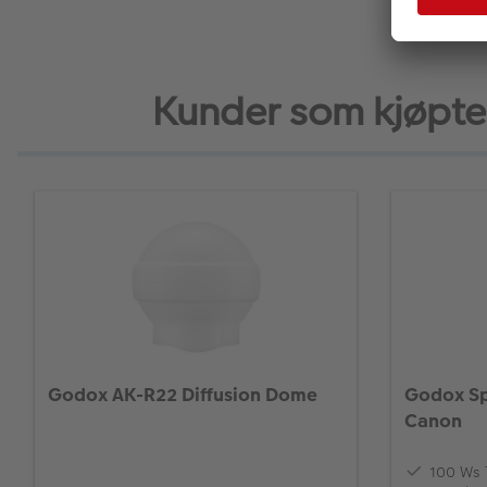
Kunder som kjøpte
Godox AK-R22 Diffusion Dome
Godox Spe
Canon
100 Ws T