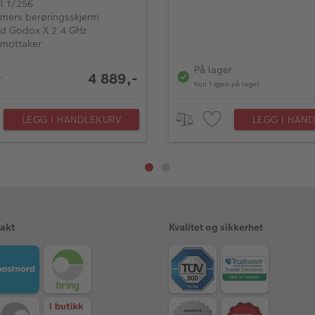
il 1/256
mers berøringsskjerm
d Godox X 2.4 GHz
mottaker
På lager
4 889,-
r
Kun 1 igjen på lager
LEGG I HANDLEKURV
LEGG I HAN
rakt
Kvalitet og sikkerhet