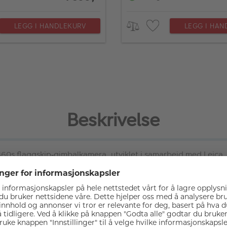
LEGG I HANDLEKURV
LEGG I HAN
Beskrivelse
360s flaggskip
gimbalkamera, utviklet i samarbeid med Leica.
‑
tet, en bransjeledende avtakbar 2" OLED
ber
ø
ringsskjerm, Lei
‑
 et profesjonelt teleobjektiv for krystallklare n
æ
rbilder. Samlet