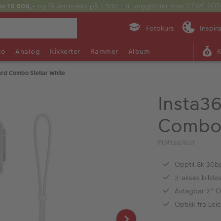
or 10 000,-
og få verdisjekk på 1 500,- til veggbilder eller CEWE F
Fotokurs
Inspir
to
Analog
Kikkerter
Rammer
Album
ard Combo Stellar White
Insta3
Combo 
PIM1287631
Opptil 8k 30b
3-akses bildes
Avtagbar 2" O
Optikk fra Lei