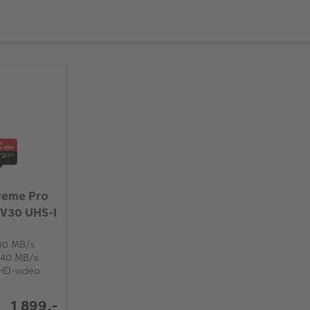
reme Pro
V30 UHS-I
200 MB/s
 140 MB/s
UHD-video
1 899,-