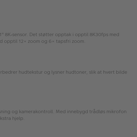
1" 8K
sensor. Det st
ø
tter opptak i opptil 8K30fps med
‑
d opptil 12
×
zoom og 6
×
tapsfri zoom.
rbedrer hudtekstur og lysner hudtoner, slik at hvert bilde
visning og kamerakontroll. Med innebygd trådløs mikrofon
kstra hjelp.