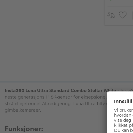
Insta360 Luna Ultra Standard Combo Stellar White
- Insta
neste generasjons 1" 8K
sensor for eksepsjonell bildekvali
‑
str
ø
mlinjeformet AI
redigering. Luna Ultra tilf
ø
rer i tillegg
‑
gimbalkameraer.
Funksjoner: