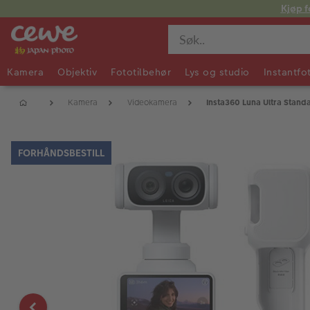
Kjøp f
Kamera
Objektiv
Fototilbehør
Lys og studio
Instantfo
Kamera
Videokamera
Insta360 Luna Ultra Stand
FORHÅNDSBESTILL