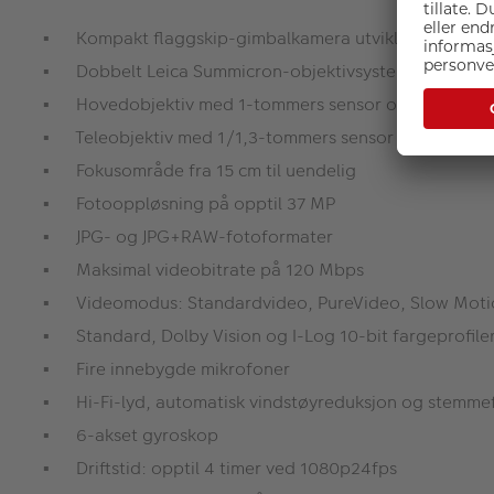
Kompakt flaggskip-gimbalkamera utviklet i samarb
Dobbelt Leica Summicron-objektivsystem
Hovedobjektiv med 1-tommers sensor og f/1.8-ble
Teleobjektiv med 1/1,3-tommers sensor og f/2.0-b
Fokusområde fra 15 cm til uendelig
Fotooppløsning på opptil 37 MP
JPG- og JPG+RAW-fotoformater
Maksimal videobitrate på 120 Mbps
Videomodus: Standardvideo, PureVideo, Slow Motion
Standard, Dolby Vision og I-Log 10-bit fargeprofile
Fire innebygde mikrofoner
Hi-Fi-lyd, automatisk vindstøyreduksjon og stemme
6-akset gyroskop
Driftstid: opptil 4 timer ved 1080p24fps