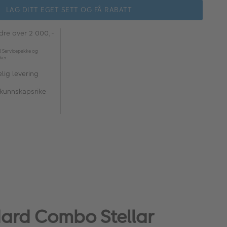
LAG DITT EGET SETT OG FÅ RABATT
rdre over 2 000,-
l Servicepakke og
kker
lig levering
 kunnskapsrike
ndard Combo Stellar