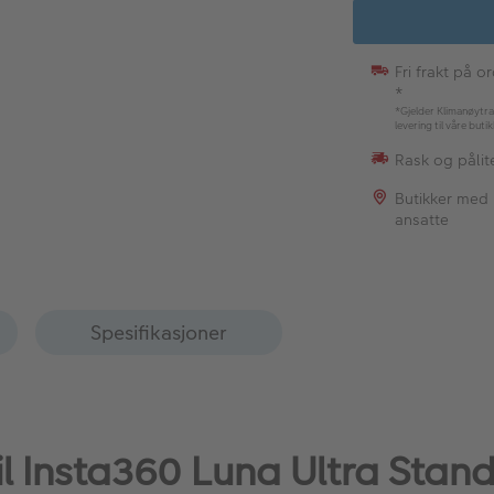
Fri frakt på o
*
*Gjelder Klimanøytra
levering til våre buti
Rask og pålite
Butikker med
ansatte
Spesifikasjoner
til Insta360 Luna Ultra Sta