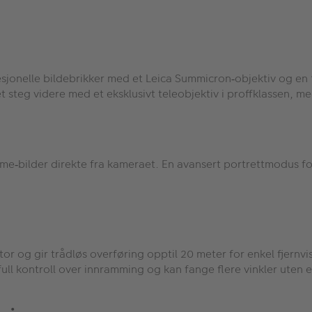
sjonelle bildebrikker med et Leica Summicron
objektiv og en 
‑
et steg videre med et eksklusivt teleobjektiv i proffklassen, me
ame
bilder direkte fra kameraet. En avansert portrettmodus fo
‑
or og gir trådløs overføring opptil 20 meter for enkel fjern
full kontroll over innramming og kan fange flere vinkler uten e