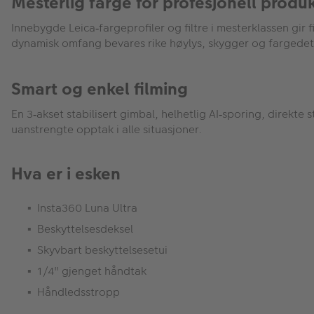
Mesterlig farge for profesjonell produ
Innebygde Leica
fargeprofiler og filtre i mesterklassen gi
‑
dynamisk omfang bevares rike h
ø
ylys, skygger og fargedetal
Smart og enkel filming
En 3
akset stabilisert gimbal, helhetlig AI
sporing, direkte s
‑
‑
uanstrengte opptak i alle situasjoner.
Hva er i esken
Insta360 Luna Ultra
Beskyttelsesdeksel
Skyvbart beskyttelsesetui
1/4" gjenget håndtak
Håndledsstropp