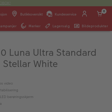
OTOBOK!
0
asjon
Butikkoversikt
Kundeservice
Kampanjer
Merker
Lagersalg
Bildeprodukter
Man -
09:00 -
14:00 -
Søndag:
Fre:
20:00
20:00
60 Luna Ultra Standard
Stellar White
E-post:
kundeservice@japanphoto.no
ps video
tabilisering
LED berøringsskjerm
ca