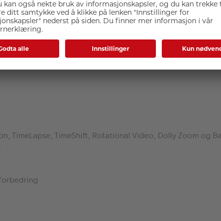
eid med Leica
nderåpning
lenderåpning
, TimeLapse, TimeShift, Rotational Video, Dolly Zoom og Bar
r
forbedring