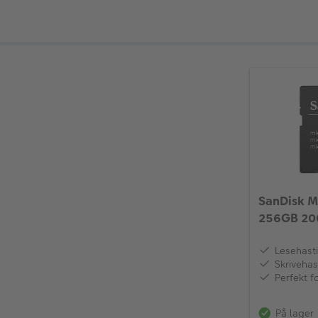
SanDisk M
256GB 20
I
Lesehast
Skrivehas
Perfekt f
På lager