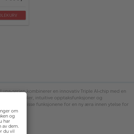
DLEKURV
 Luna
serien kombinerer en innovativ Triple AI
chip med en
‑
‑
ca
fargeprofiler, intuitive opptaksfunksjoner og
‑
 sett
å
pner disse funksjonene for en ny
æ
ra innen ytelse for