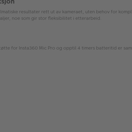
ksjon
r filmatiske resultater rett ut av kameraet, uten behov for kom
jer, noe som gir stor fleksibilitet i etterarbeid.
t
ø
tte for Insta360 Mic Pro og opptil 4 timers batteritid er sam