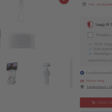
Inkl. verdisje
Legg til 
Forsikre
100% tryggh
Aldri egen
Hendelige 
SuperSikring er ik
Forhåndsbestill
Varsle meg
Lagerstatus i v
LEGG I 