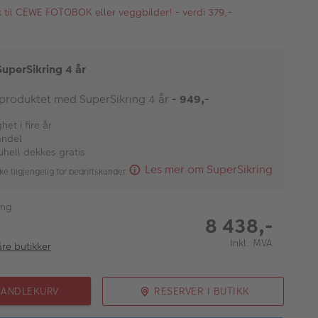
kk til CEWE FOTOBOK eller veggbilder! - verdi 379,-
SuperSikring 4 år
 produktet med SuperSikring 4 år
- 949,-
et i fire år
andel
uhell dekkes gratis
Les mer om SuperSikring
ke tilgjengelig for bedriftskunder.
ing
8 438,-
Inkl. MVA
åre butikker
HANDLEKURV
RESERVER I BUTIKK