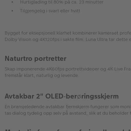
Hurtiglading til 80% på ca. 23 minutter
Tilgjengelig i svart eller hvitt
Bygget for eksepsjonell klarhet kombinerer kameraet profe
Dolby Vision og 4K120fps i sakte film. Luna Ultra tar dette 
Naturtro portretter
Skap imponerende 4K60fps portrettvideoer og 4K Live Fr
fremst
å
r klart, naturlig og levende.
Avtakbar 2" OLED
ber
ø
ringsskjerm
‑
En bransjeledende avtakbar fjernskjerm fungerer som monit
tas dialog tydelig opp selv på avstand, slik at du beholder 