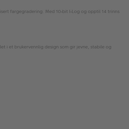
plisert fargegradering. Med 10
bit I
Log og opptil 14 trinns
‑
‑
let i et brukervennlig design som gir jevne, stabile og