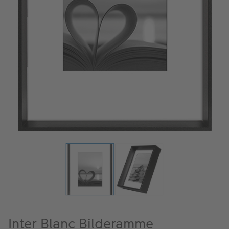
ALBUM
Kampanjer
Merker
Lagersalg
Bildeprodukter
Fotokurs
Inspirasjon
Butikkoversikt
Inter Blanc Bilderamme