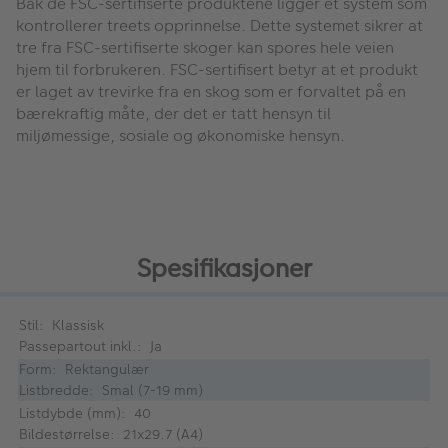
Bak de FSC-sertifiserte produktene ligger et system som
kontrollerer treets opprinnelse. Dette systemet sikrer at
tre fra FSC-sertifiserte skoger kan spores hele veien
hjem til forbrukeren.
FSC-sertifisert betyr at et produkt
er laget av trevirke fra en skog som er forvaltet på en
bærekraftig måte, der det er tatt hensyn til
miljømessige, sosiale og økonomiske hensyn.
Spesifikasjoner
Stil: Klassisk
Passepartout inkl.: Ja
Form: Rektangulær
Listbredde: Smal (7-19 mm)
Listdybde (mm): 40
Bildestørrelse: 21x29.7 (A4)