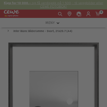
Kjøp for 10 000,-
og få verdisjekk på 1 500,- til veggbilder eller
CEWE FOTOBOK!
0
MENY
Man -
09:00 -
14:00 -
Søndag:
Inter Blanc Bilderamme - Svart, 21x29.7 (A4)
KAMERA
Fre:
20:00
20:00
OBJEKTIV
FOTOTILBEHØR
E-post:
LYS OG STUDIO
kundeservice@japanphoto.no
INSTANTFOTO
ANALOG
KIKKERTER
RAMMER