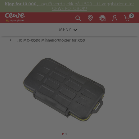
Kjøp for 10 000,-
og få verdisjekk på 1 500,- til veggbilder eller
CEWE FOTOBOK!
0
MENY
Man -
09:00 -
14:00 -
Søndag:
JJC MC-XQD6 Minnekortholder for XQD
KAMERA
Fre:
20:00
20:00
OBJEKTIV
FOTOTILBEHØR
E-post:
LYS OG STUDIO
kundeservice@japanphoto.no
INSTANTFOTO
ANALOG
KIKKERTER
RAMMER