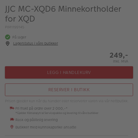
ALBUM
JJC MC-XQD6 Minnekortholder
for XQD
Kampanjer
PIM1199145
Merker
På lager
Lagersalg
Lagerstatus i våre butikker
249,-
Bildeprodukter
Inkl. MVA
LEGG I HANDLEKURV
Fotokurs
Inspirasjon
RESERVER I BUTIKK
Butikkoversikt
Prisen gjelder kun når du handler eller reserverer varen via vår nettbutikk.
Fri frakt på ordre over 2 000,-*
*Gjelder Klimanøytral Servicepakke og levering til våre butikker
Rask og pålitelig levering
Butikker med kunnskapsrike ansatte