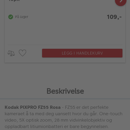
109,-
På lager
LEGG I HANDLEKURV
Beskrivelse
Kodak PIXPRO FZ55 Rosa
- FZ55 er det perfekte
kameraet å ta med deg uansett hvor du går. One-touch
video, 5X optisk zoom, 28 mm vidvinkelobjektiv og
oppladbart litiumionbatteri er bare begynnelsen.