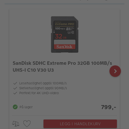
SanDisk SDHC Extreme Pro 32GB 100MB/s
UHS-I C10 V30 U3
Lesehastighet opptil 100MB/s
Skrivehastighet opptil 90MB/s
Perfekt for 4K UHD-video
799,-
På lager
LEGG I HANDLEKURV