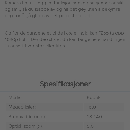
Kamera har i tillegg en funksjon som gjennkjenner ansikt
og smil, så du
slappe av og ha det gøy uten å bekymre
deg for å gå glipp av det perfekte bildet
.
Og for de gangene et bilde ikke er nok, kan FZ55 ta opp
1080p Full HD-video slik at du kan fange hele handlingen
- uansett hvor stor eller liten.
Spesifikasjoner
Merke:
Kodak
Megapiksler:
16.0
Brennvidde (mm):
28-140
Optisk zoom (x):
5.0