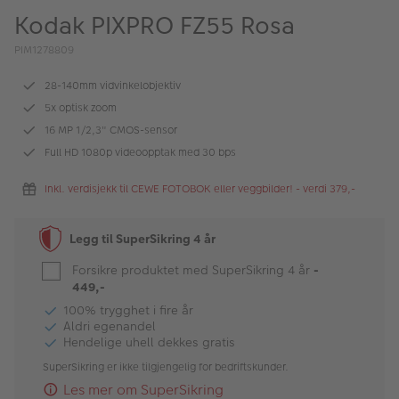
ALBUM
Kodak PIXPRO FZ55 Rosa
Kampanjer
PIM1278809
Merker
28-140mm vidvinkelobjektiv
5x optisk zoom
Lagersalg
16 MP 1/2,3" CMOS-sensor
Full HD 1080p videoopptak med 30 bps
Bildeprodukter
Inkl. verdisjekk til CEWE FOTOBOK eller veggbilder! - verdi 379,-
Fotokurs
Legg til SuperSikring 4 år
Inspirasjon
Forsikre produktet med SuperSikring 4 år
-
Butikkoversikt
449,-
100% trygghet i fire år
Aldri egenandel
Hendelige uhell dekkes gratis
SuperSikring er ikke tilgjengelig for bedriftskunder.
Les mer om SuperSikring