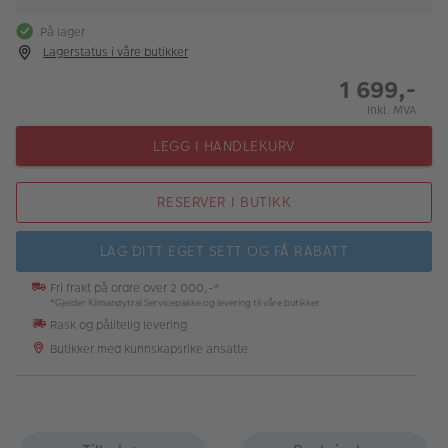
På lager
Lagerstatus i våre butikker
1 699,-
Inkl. MVA
LEGG I HANDLEKURV
RESERVER I BUTIKK
LAG DITT EGET SETT OG FÅ RABATT
Fri frakt på ordre over 2 000,-*
*Gjelder Klimanøytral Servicepakke og levering til våre butikker
Rask og pålitelig levering
Butikker med kunnskapsrike ansatte