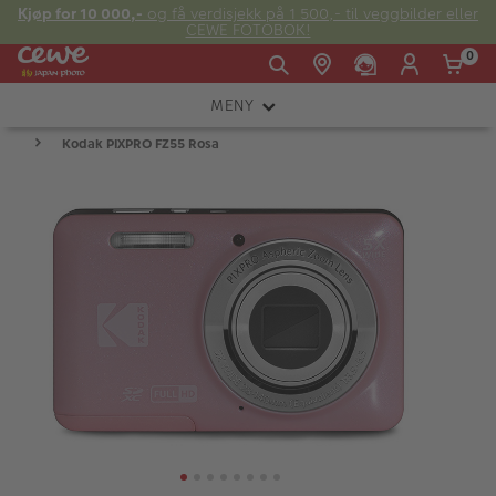
Kjøp for 10 000,-
og få verdisjekk på 1 500,- til veggbilder eller
CEWE FOTOBOK!
0
MENY
Man -
09:00 -
14:00 -
Søndag:
Kodak PIXPRO FZ55 Rosa
KAMERA
Fre:
20:00
20:00
OBJEKTIV
FOTOTILBEHØR
E-post:
LYS OG STUDIO
kundeservice@japanphoto.no
INSTANTFOTO
ANALOG
KIKKERTER
RAMMER